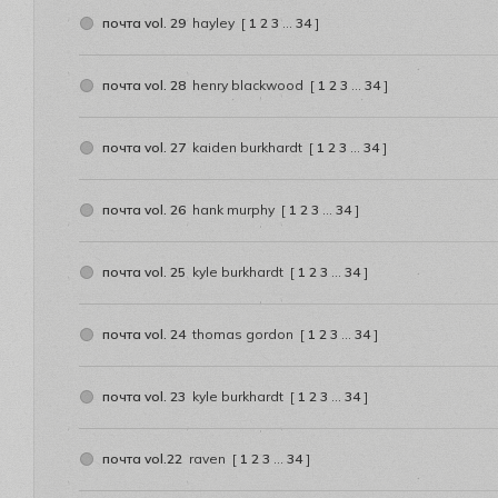
почта vol. 29
hayley
[
1
2
3
…
34
]
почта vol. 28
henry blackwood
[
1
2
3
…
34
]
почта vol. 27
kaiden burkhardt
[
1
2
3
…
34
]
почта vol. 26
hank murphy
[
1
2
3
…
34
]
почта vol. 25
kyle burkhardt
[
1
2
3
…
34
]
почта vol. 24
thomas gordon
[
1
2
3
…
34
]
почта vol. 23
kyle burkhardt
[
1
2
3
…
34
]
почта vol.22
raven
[
1
2
3
…
34
]