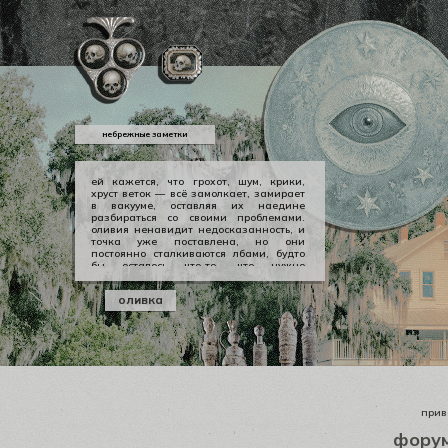
небрежные заметки
ей кажется, что грохот, шум, крики,
хруст веток — всё замолкает, замирает
в вакууме, оставляя их наедине
разбираться со своими проблемами.
оливия ненавидит недосказанность, и
точка уже поставлена, но они
постоянно сталкиваются лбами, будто
бы осталось что-то, что нужно
произнести вслух, выкричать, выскулить
болезненным визгом, чтобы не
оливка
тревожило никогда не заживающей
раной. но оливии нечего сказать
джеральду, а джеральду просто
плевать.
приве
фору