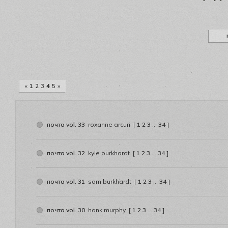
«
1
2
3
4
5
»
почта vol. 33
roxanne arcuri
[
1
2
3
…
34
]
почта vol. 32
kyle burkhardt
[
1
2
3
…
34
]
почта vol. 31
sam burkhardt
[
1
2
3
…
34
]
почта vol. 30
hank murphy
[
1
2
3
…
34
]