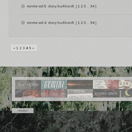
почта vol.5
dany burkhardt
[
1
2
3
…
34
]
почта vol.4
dany burkhardt
[
1
2
3
…
34
]
«
1
2
3
4
5
»
mrazeus