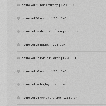
почта vol.21
hank murphy
[
1
2
3
…
34
]
почта vol.20
raven
[
1
2
3
…
34
]
почта vol.19
thomas gordon
[
1
2
3
…
34
]
почта vol.18
hayley
[
1
2
3
…
34
]
почта vol.17
kyle burkhardt
[
1
2
3
…
34
]
почта vol.16
raven
[
1
2
3
…
34
]
почта vol.15
hayley
[
1
2
3
…
34
]
почта vol.14
dany burkhardt
[
1
2
3
…
34
]