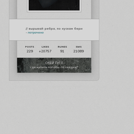
// вырывай ребра, по кускам бери
-
потрачено
229
91
21089
+20757
ОКЕЙ ГУГЛ
где купить лопаты по скидке?