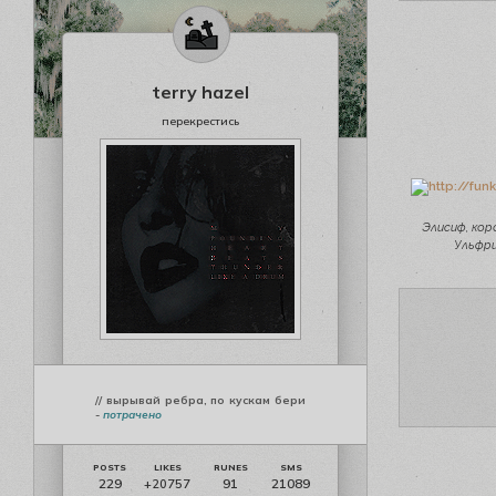
terry hazel
перекрестись
Элисиф, кор
Ульфр
// вырывай ребра, по кускам бери
-
потрачено
229
91
21089
+20757