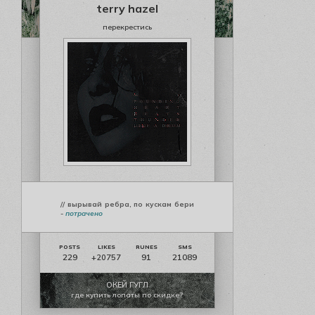
terry hazel
перекрестись
// вырывай ребра, по кускам бери
-
потрачено
229
91
21089
+20757
ОКЕЙ ГУГЛ
где купить лопаты по скидке?