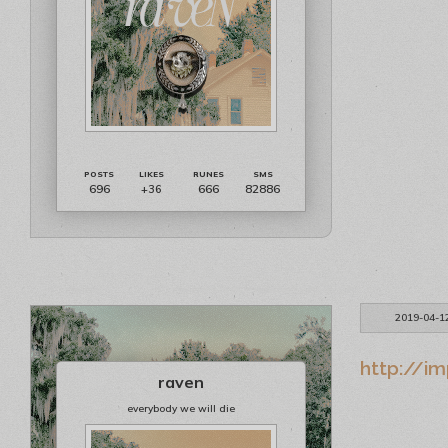
696
666
82886
+36
2019-04-1
http://im
raven
everybody we will die