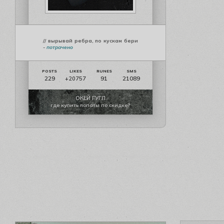
// вырывай ребра, по кускам бери
-
потрачено
229
91
21089
+20757
ОКЕЙ ГУГЛ
где купить лопаты по скидке?