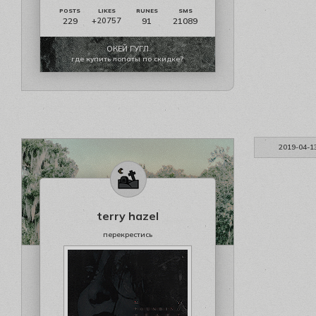
229
91
21089
+20757
ОКЕЙ ГУГЛ
где купить лопаты по скидке?
2019-04-1
terry hazel
перекрестись