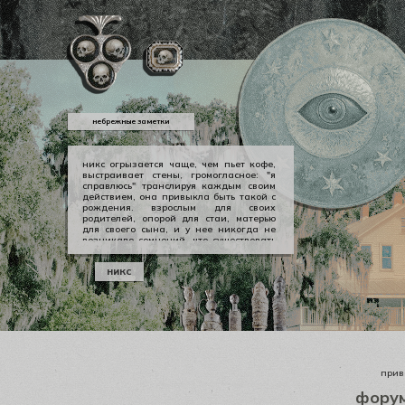
небрежные заметки
никс огрызается чаще, чем пьет кофе,
выстраивает стены, громогласное: "я
справлюсь" транслируя каждым своим
действием, она привыкла быть такой с
рождения. взрослым для своих
родителей, опорой для стаи, матерью
для своего сына, и у нее никогда не
возникало сомнений, что существовать
можно в принципе своем как-то иначе.
у никс опора — она сама, даже если
никс
уже давно изломанная, совершенно
ненадежная, но помощи она просит
тогда, когда не остается уже выбора.
приве
фору