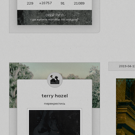
229
91
21089
+20757
ОКЕЙ ГУГЛ
где купить лопаты по скидке?
2019-04-1
terry hazel
перекрестись