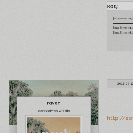
код:
[align=center]
▬▬▬▬▬▬ [b][s
[img]https://
2019-04-1
raven
everybody we will die
http://s