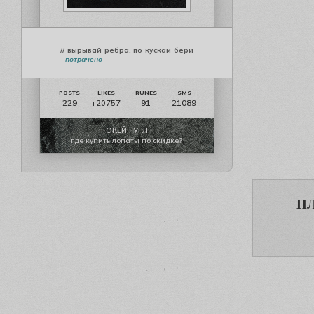
// вырывай ребра, по кускам бери
-
потрачено
229
91
21089
+20757
ОКЕЙ ГУГЛ
где купить лопаты по скидке?
П