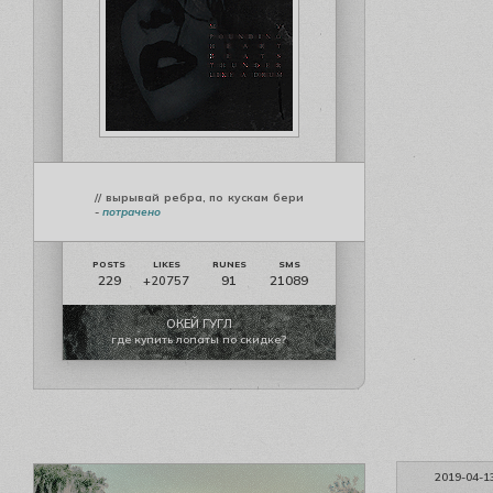
// вырывай ребра, по кускам бери
-
потрачено
229
91
21089
+20757
ОКЕЙ ГУГЛ
где купить лопаты по скидке?
2019-04-1