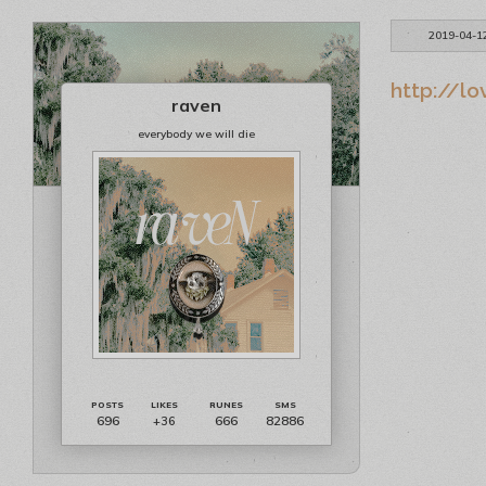
2019-04-1
http://lo
raven
everybody we will die
696
666
82886
+36