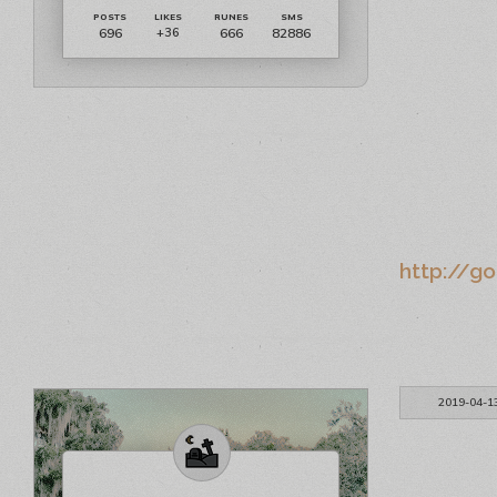
696
666
82886
+36
http://go
2019-04-1