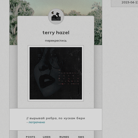
2019-04-1
terry hazel
перекрестись
// вырывай ребра, по кускам бери
-
потрачено