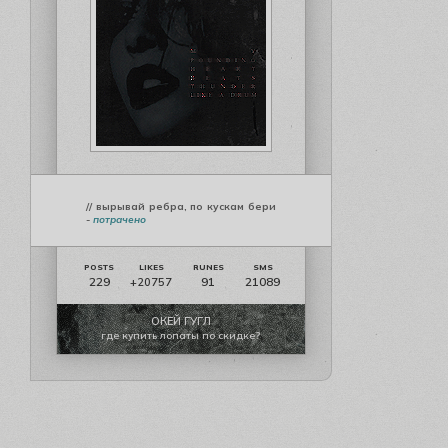
// вырывай ребра, по кускам бери
-
потрачено
229
91
21089
+20757
ОКЕЙ ГУГЛ
где купить лопаты по скидке?