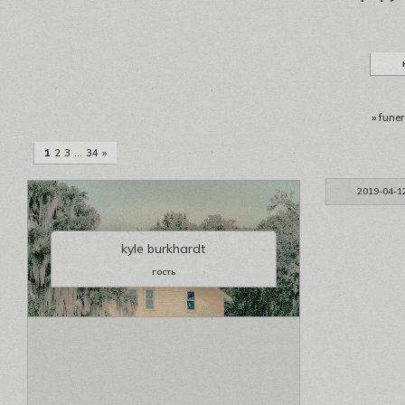
»
funer
1
2
3
…
34
»
2019-04-1
kyle burkhardt
гость