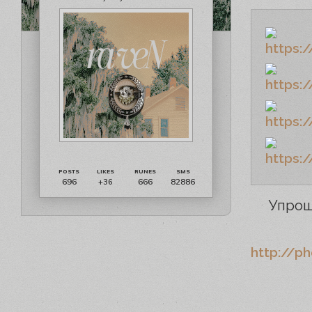
696
666
82886
+36
Упрощ
http://p