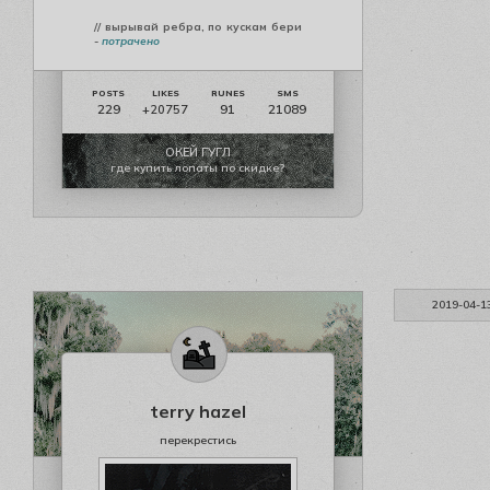
// вырывай ребра, по кускам бери
-
потрачено
229
91
21089
+20757
ОКЕЙ ГУГЛ
где купить лопаты по скидке?
2019-04-1
terry hazel
перекрестись