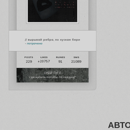
// вырывай ребра, по кускам бери
-
потрачено
229
91
21089
+20757
ОКЕЙ ГУГЛ
где купить лопаты по скидке?
АВТ