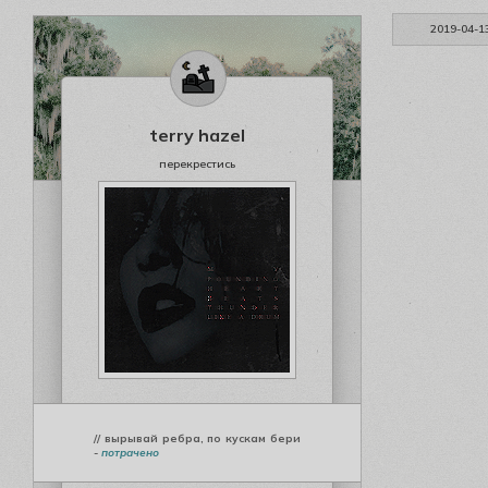
2019-04-1
terry hazel
перекрестись
// вырывай ребра, по кускам бери
-
потрачено