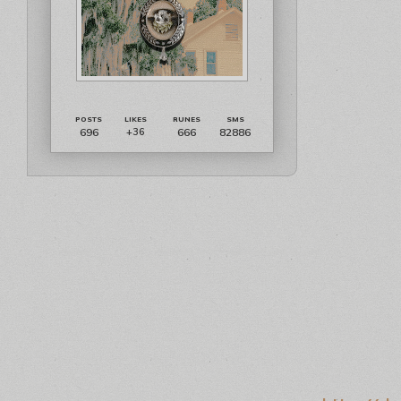
696
666
82886
+36