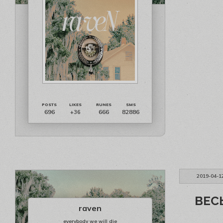
696
666
82886
+36
2019-04-1
ВЕС
raven
everybody we will die