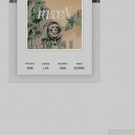
696
666
82886
+36