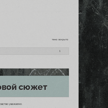
тема закрыта
1
овой сюжет
довство уважаемо.