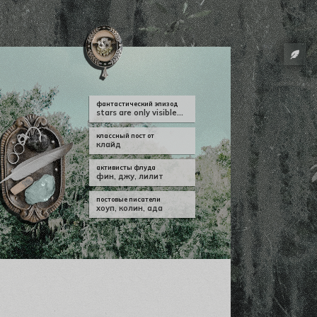
фантастический эпизод
stars are only visible...
классный пост от
клайд
активисты флуда
фин
,
джу
,
лилит
постовые писатели
хоуп
,
колин
,
ада