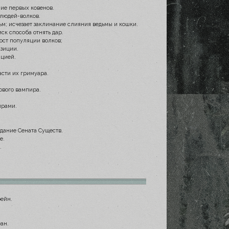
ание первых ковенов.
 людей-волков.
ьм; исчезает заклинание слияния ведьмы и кошки.
ск способа отнять дар.
ост популяции волков;
изиции.
ицией.
асти их гримуара.
рвого вампира.
ирами.
дание Сената Существ.
е.
.
.
ейн.
ан.