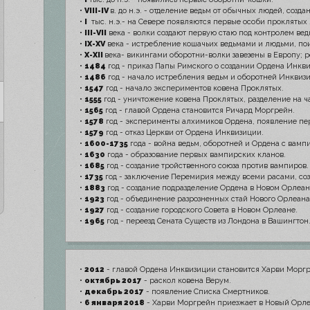
•
VIII-IV
в. до н.э. - отделение ведьм от обычных людей, созд
•
I
тыс. н.э.- на Севере появляются первые особи проклятых
•
III-VII
века - волки создают первую стаю под контролем вед
•
IX-XV
века - истребление кошачьих ведьмами и людьми, пои
•
X-XII
века- викингами оборотни-волки завезены в Европу; р
•
1484
год - приказ Папы Римского о создании Ордена Инкв
•
1486
год - начало истребления ведьм и оборотней Инквиз
•
1547
год - начало экспериментов ковена Проклятых.
•
1555
год - уничтожение ковена Проклятых, разделение на ч
•
1565
год - главой Ордена становится Ричард Моргрейн.
•
1578
год - эксперименты алхимиков Ордена, появление пе
•
1579
год - отказ Церкви от Ордена Инквизиции.
•
1600-1735
года - война ведьм, оборотней и Ордена с вамп
•
1630
года - образование первых вампирских кланов.
•
1685
год - создание тройственного союза против вампиров.
•
1735
год - заключение Перемирия между всеми расами, соз
•
1883
год - создание подразделение Ордена в Новом Орлеан
•
1923
год - объединение разрозненных стай Нового Орлеана
•
1927
год - создание городского Совета в Новом Орлеане.
•
1965
год - переезд Сената Существ из Лондона в Вашингтон
•
2012
- главой Ордена Инквизиции становится Харви Моргр
•
октябрь 2017
- раскол ковена Верум.
•
декабрь 2017
- появление Списка Смертников.
•
6 января 2018
- Харви Моргрейн приезжает в Новый Орле