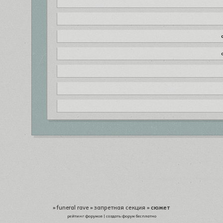
»
funeral rave
»
запретная секция
»
сюжет
рейтинг форумов
|
создать форум бесплатно