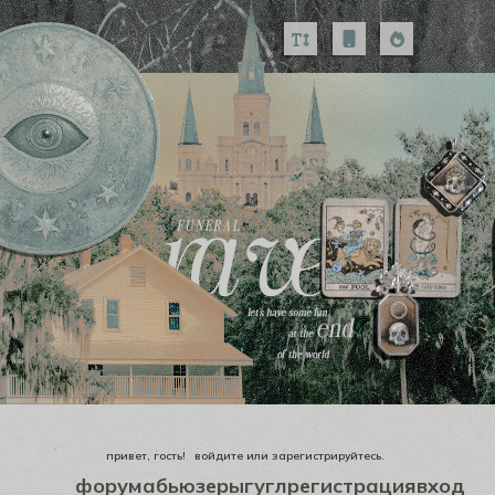
привет, гость!
войдите
или
зарегистрируйтесь
.
форум
абьюзеры
гугл
регистрация
вход