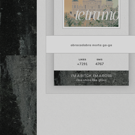
abracadabra morta ga-ga
4767
+7291
I'M A BITCH, I'M A BOSS
i'ma shine like gloss