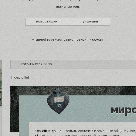
активные темы
новостишки
лучшишки
»
funeral rave
»
запретная секция
»
сюжет
2017-11-19 12:56:30
[hideprofile]
мир
• до
VIII
в. до н.э. - ведьмы состоят в племенных общинах, ве
•
I
тыс. до н.э. - появились первые оборотни-кошки.