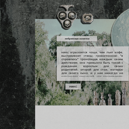
небрежные заметки
никс огрызается чаще, чем пьет кофе,
выстраивает стены, громогласное: "я
справлюсь" транслируя каждым своим
действием, она привыкла быть такой с
рождения. взрослым для своих
родителей, опорой для стаи, матерью
для своего сына, и у нее никогда не
возникало сомнений, что существовать
можно в принципе своем как-то иначе.
у никс опора — она сама, даже если
никс
уже давно изломанная, совершенно
ненадежная, но помощи она просит
тогда, когда не остается уже выбора.