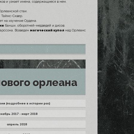
ов и узнает имена, содержащиеся в нем.
Орлеанской стаи.
 Таймс-Сквер.
ет на изучение Ордена.
ии
банши, оборотней-медведей и дисов.
Ларссона. Возведен
магический купол
над Орлеаном.
ового орлеана
ия (подробнее в истории рас)
кабрь 2017 - март 2018
апрель 2018