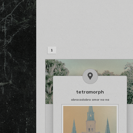
1
tetramorph
abracadabra amor na-na