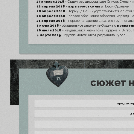
•
27 января 2018
- Орден расшифровывает Список Смертник
•
12 апреля 2018
-
взрыв мест силы
в Новом Орлеане.
•
18 апреля 2018
- Тормунд Пенниуорт становится альфой 
•
20 апреля 2018
- первое обращение оборотня-медведя на
•
21 апреля 2018
- первое нападение диса, его труп попада
•
1 июня 2018
- официальное заявление Ордена о
появлен
•
16 июля 2018
- неудавшаяся казнь Тома Гордона и Вигго 
•
4 марта 2019
- группа мятежников разрушила купол.
сюжет н
предыстор
де