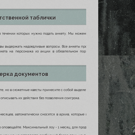
тственной таблички
 в течении которых нужно подать анкету. Мы можем увеличить сроки по вашему
отовы выдержать надоедливые вопросы. Все анкеты проверяются в течение 2х дней,
нкета на персонажа из акции в обязательном порядке должна быть одобрена
ерка документов
тите, но в сюжетные квесты принесите с собой выделение прямой речи жирным.
описывать их действия без позволения соигрока.
 месяцев, автоматически сносятся в архив, которые вы сможете вернуть, отписав
о оповещайте. Максимальный лоу - 1 месяц, для продления следует отписать пост.