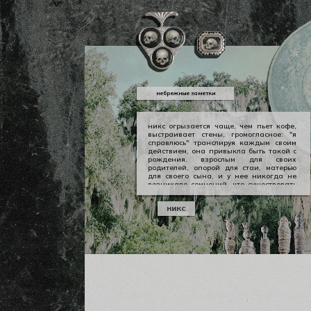
небрежные заметки
никс огрызается чаще, чем пьет кофе,
выстраивает стены, громогласное: "я
справлюсь" транслируя каждым своим
действием, она привыкла быть такой с
рождения. взрослым для своих
родителей, опорой для стаи, матерью
для своего сына, и у нее никогда не
возникало сомнений, что существовать
можно в принципе своем как-то иначе.
у никс опора — она сама, даже если
никс
уже давно изломанная, совершенно
ненадежная, но помощи она просит
тогда, когда не остается уже выбора.