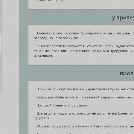
у приве
• Внешность или персонаж бронируется за вами на 3 дня,
запросу, но не более 2х раз.
• Если паспортисту покажется, что что-то не так, будьте г
такой же срок для исправлений, если они требуются. А
заказчиком.
пров
• В личных эпизодах вы вольны украшать свои буквы как хо
• Запрещено убивать чужих персонажей, ощутимо калечить и 
• Постовой минимум отсутствует.
• Все ваши эпизоды, в которых вы не появляетесь более 3х
туда пост.
• Обо всех отсутствиях и пониженной активности обязательн