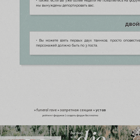
• Также, если вы уже более недели не появляетесь на форум
мы вынуждены депортировать вас.
двой
• Вы можете взять первых двух твинков, просто оповести
персонажей должно быть по 3 поста.
»
funeral rave
»
запретная секция
»
устав
рейтинг форумов
|
создать форум бесплатно