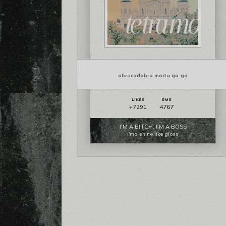
abracadabra morta ga-ga
4767
+7291
I'M A BITCH, I'M A BOSS
i'ma shine like gloss