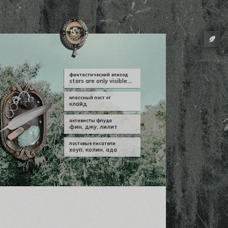
фантастический эпизод
stars are only visible...
классный пост от
клайд
активисты флуда
фин
,
джу
,
лилит
постовые писатели
хоуп
,
колин
,
ада