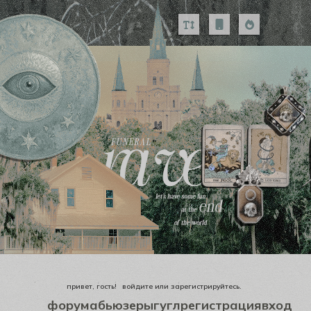
привет, гость!
войдите
или
зарегистрируйтесь
.
форум
абьюзеры
гугл
регистрация
вход