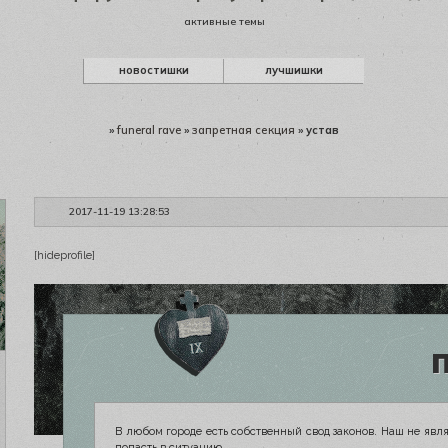
активные темы
новостишки
лучшишки
»
funeral rave
»
запретная секция
»
устав
2017-11-19 13:28:53
[hideprofile]
В любом городе есть собственный свод законов. Наш не явл
попасть в ситуацию.