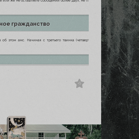
е или же не оставляете сообщений более двух, не предупредив об отсутствии, то
ное гражданство
в об этом амс. Начиная с третьего твинка (четвертого профиля) на каждом из
+5