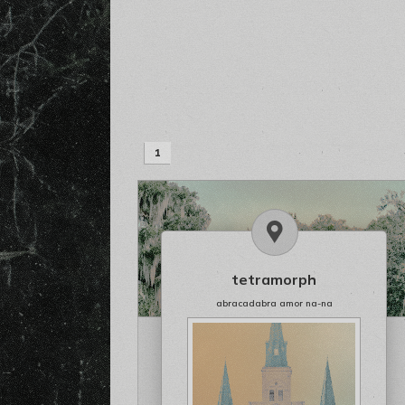
1
tetramorph
abracadabra amor na-na