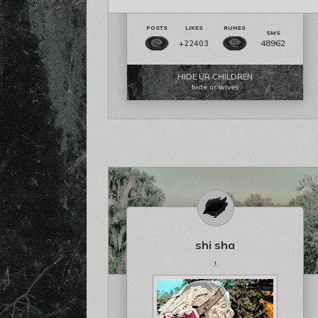
48962
+22403
HIDE UR CHILDREN
hide ur wives
shi sha
.!.