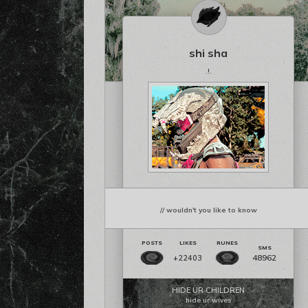
shi sha
.!.
// wouldn't you like to know
48962
+22403
HIDE UR CHILDREN
hide ur wives