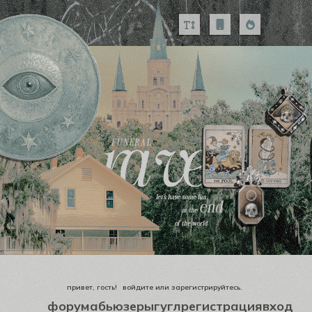
привет, гость!
войдите
или
зарегистрируйтесь
.
форум
абьюзеры
гугл
регистрация
вход