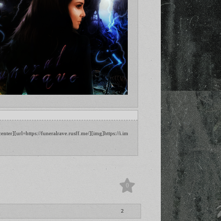
png[/img][/url][/align]
center][url=https://funeralrave.rusff.me/][img]https://i.imgur.com/7InwGoK.png[/img][/url][/alig
0
2