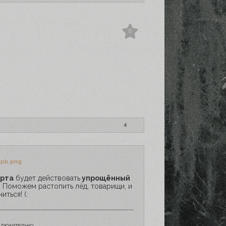
0
4
арта
будет действовать
упрощённый
. Поможем растопить лёд, товарищи, и
иться! (:
ключительно.