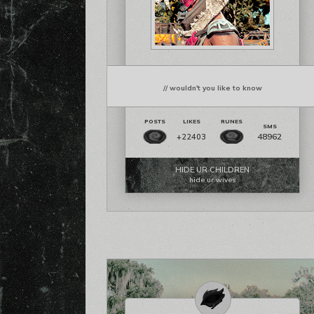
// wouldn't you like to know
48962
+22403
HIDE UR CHILDREN
hide ur wives