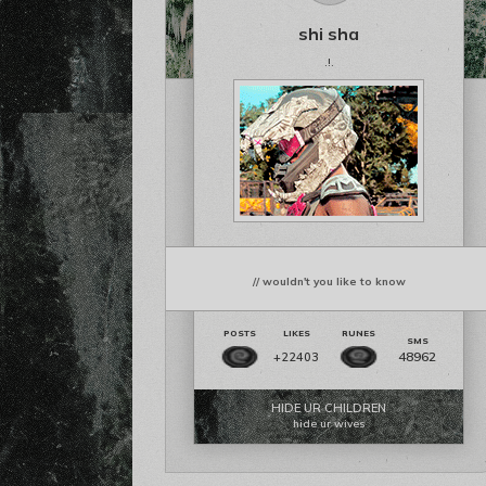
shi sha
.!.
// wouldn't you like to know
48962
+22403
HIDE UR CHILDREN
hide ur wives