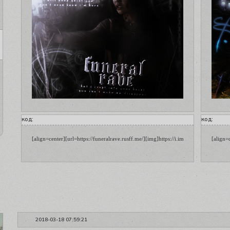
код:
код:
[align=center][url=https://funeralrave.rusff.me/][img]https://i.imgur.com/g008PdK.
[align=
2018-03-18 07:59:21