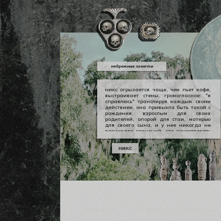
небрежные заметки
никс огрызается чаще, чем пьет кофе,
выстраивает стены, громогласное: "я
справлюсь" транслируя каждым своим
действием, она привыкла быть такой с
рождения. взрослым для своих
родителей, опорой для стаи, матерью
для своего сына, и у нее никогда не
возникало сомнений, что существовать
можно в принципе своем как-то иначе.
у никс опора — она сама, даже если
никс
уже давно изломанная, совершенно
ненадежная, но помощи она просит
тогда, когда не остается уже выбора.