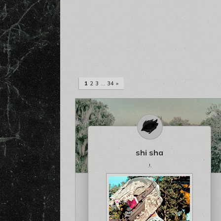
1
2
3
…
34
»
shi sha
.!.