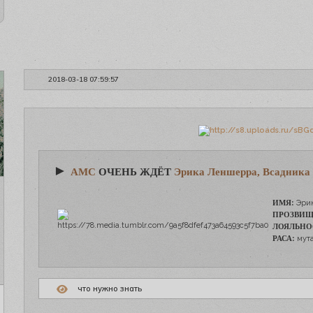
2018-03-18 07:59:57
►
АМС
ОЧЕНЬ ЖДЁТ
Эрика Леншерра, Всадника
ИМЯ:
Эрик
ПРОЗВИЩ
ЛОЯЛЬНО
РАСА:
мута
что нужно знать