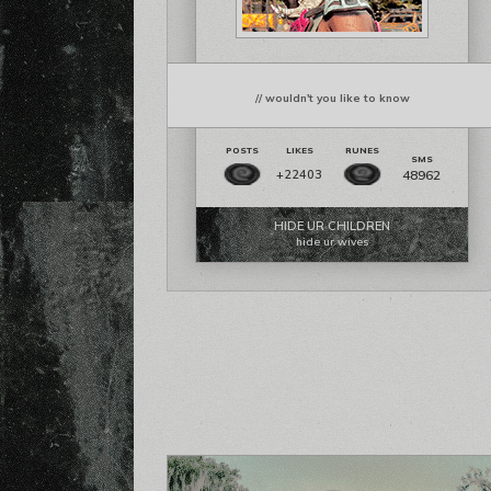
// wouldn't you like to know
48962
+22403
HIDE UR CHILDREN
hide ur wives