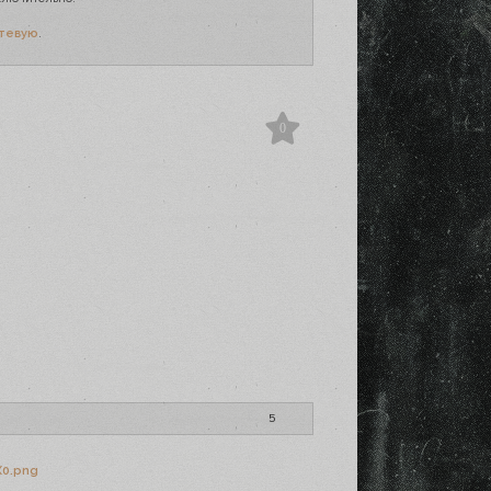
тевую
.
0
5