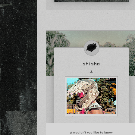
shi sha
.!.
// wouldn't you like to know