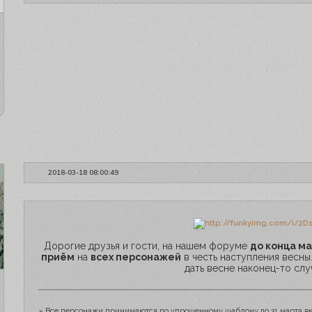
2018-03-18 08:00:49
Дорогие друзья и гости, на нашем форуме
до конца м
приём
на
всех персонажей
в честь наступления весны
дать весне наконец-то случ
» Все персонажи принимаются по упрощенному шаблону до 31 марта в