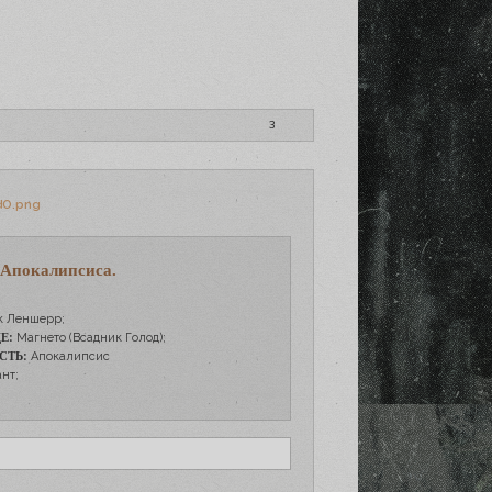
3
 Апокалипсиса.
 Леншерр;
Е:
Магнето (Всадник Голод);
СТЬ:
Апокалипсис
нт;