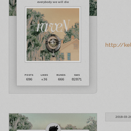
everybody we will die
http://ke
696
666
82871
+36
2018-03-2