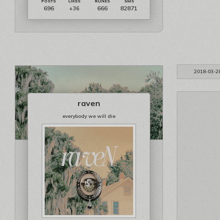
696
666
82871
+36
2018-03-2
raven
everybody we will die