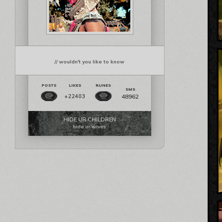
// wouldn't you like to know
48962
+22403
HIDE UR CHILDREN
hide ur wives