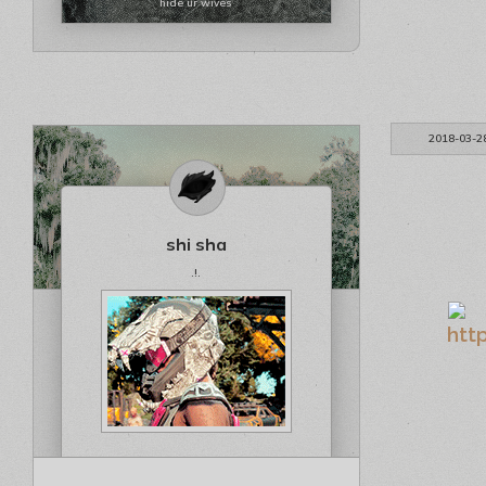
hide ur wives
2018-03-2
shi sha
.!.