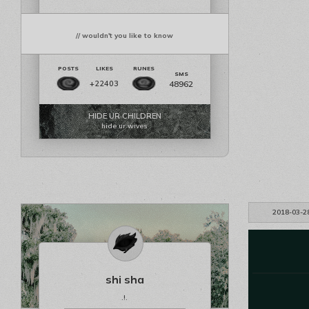
// wouldn't you like to know
48962
+22403
HIDE UR CHILDREN
hide ur wives
2018-03-2
shi sha
.!.