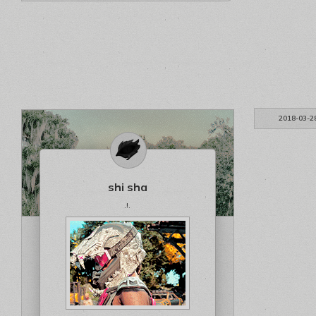
2018-03-2
shi sha
.!.