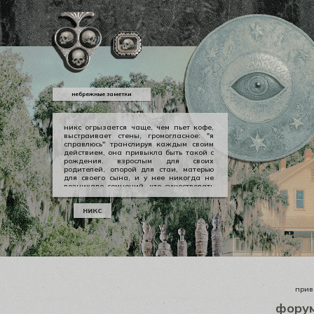
небрежные заметки
никс огрызается чаще, чем пьет кофе,
выстраивает стены, громогласное: "я
справлюсь" транслируя каждым своим
действием, она привыкла быть такой с
рождения. взрослым для своих
родителей, опорой для стаи, матерью
для своего сына, и у нее никогда не
возникало сомнений, что существовать
можно в принципе своем как-то иначе.
у никс опора — она сама, даже если
никс
уже давно изломанная, совершенно
ненадежная, но помощи она просит
тогда, когда не остается уже выбора.
приве
фору