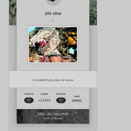
shi sha
.!.
// wouldn't you like to know
48962
+22403
HIDE UR CHILDREN
hide ur wives