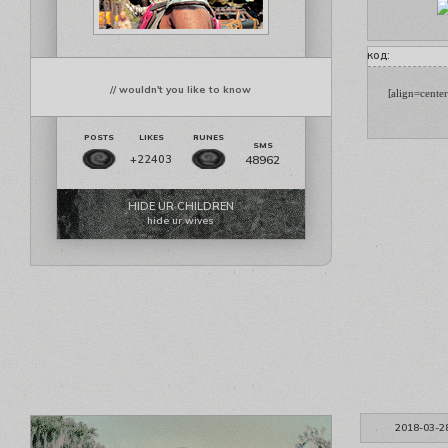
код:
// wouldn't you like to know
[align=center
48962
+22403
HIDE UR CHILDREN
hide ur wives
2018-03-2