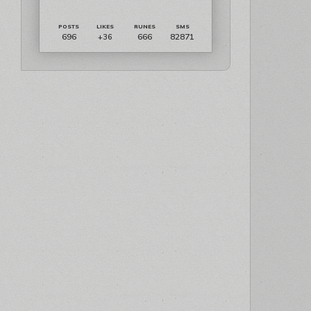
696
666
82871
+36