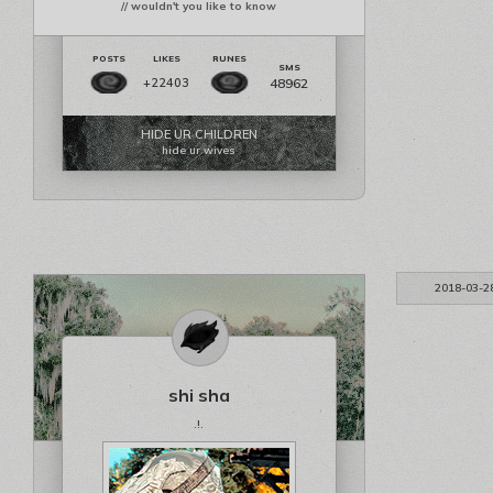
// wouldn't you like to know
48962
+22403
HIDE UR CHILDREN
hide ur wives
2018-03-2
shi sha
.!.