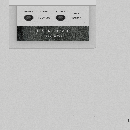
48962
+22403
HIDE UR CHILDREN
hide ur wives
н 