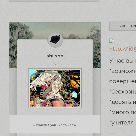
2018-03-2
shi sha
У нас вы 
.!.
*возмо
соверше
*бесхозн
*десять 
*много п
*учителя
// wouldn't you like to know
---