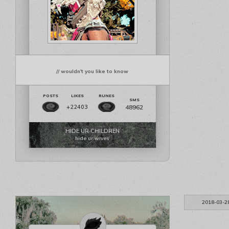
// wouldn't you like to know
48962
+22403
HIDE UR CHILDREN
hide ur wives
2018-03-2