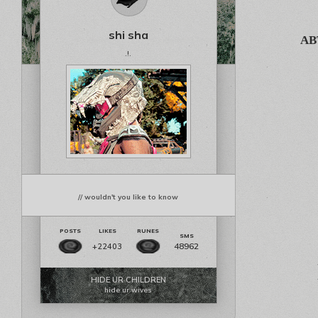
shi sha
АВ
.!.
// wouldn't you like to know
48962
+22403
HIDE UR CHILDREN
hide ur wives