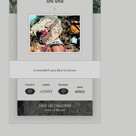
shi sha
.!.
// wouldn't you like to know
48962
+22403
HIDE UR CHILDREN
hide ur wives