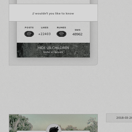
// wouldn't you like to know
48962
+22403
HIDE UR CHILDREN
hide ur wives
2018-03-2