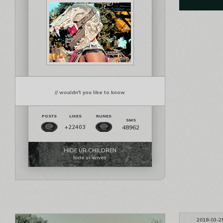
// wouldn't you like to know
48962
+22403
HIDE UR CHILDREN
hide ur wives
2018-03-2