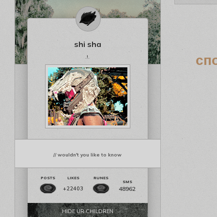
shi sha
сп
.!.
// wouldn't you like to know
48962
+22403
HIDE UR CHILDREN