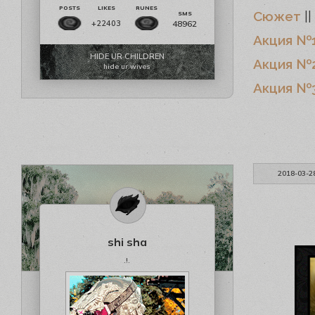
Сюжет
||
48962
+22403
Акция №1
HIDE UR CHILDREN
Акция №2.
hide ur wives
Акция №3
2018-03-2
shi sha
.!.