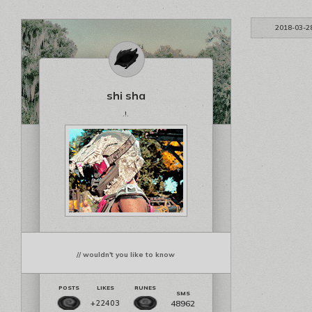
2018-03-2
shi sha
.!.
// wouldn't you like to know
48962
+22403