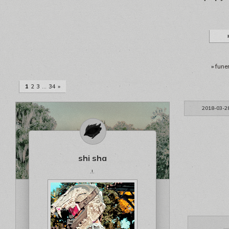
»
funer
1
2
3
…
34
»
2018-03-2
shi sha
.!.