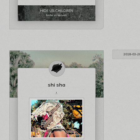
HIDE UR CHILDREN
hide ur wives
2018-03-2
shi sha
.!.