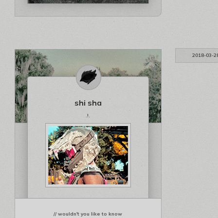
2018-03-2
shi sha
.!.
// wouldn't you like to know