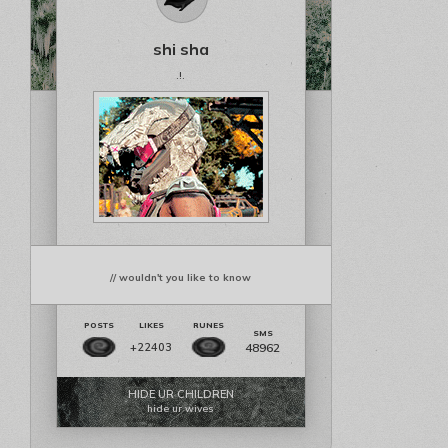
shi sha
.!.
// wouldn't you like to know
48962
+22403
HIDE UR CHILDREN
hide ur wives