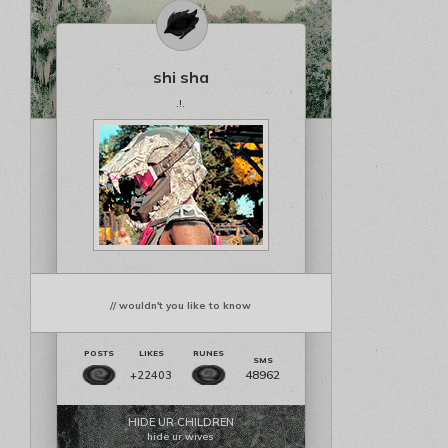
shi sha
.!.
// wouldn't you like to know
48962
+22403
HIDE UR CHILDREN
hide ur wives