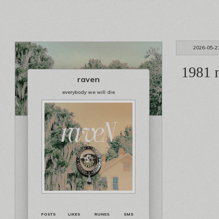
2026-05-2
1981 
raven
everybody we will die