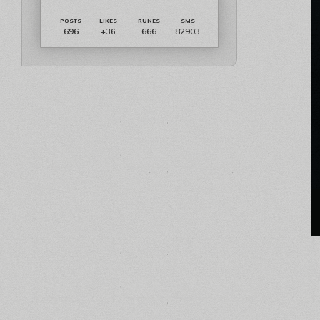
696
666
82903
+36