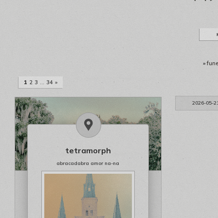
»
fune
1
2
3
…
34
»
2026-05-2
tetramorph
abracadabra amor na-na