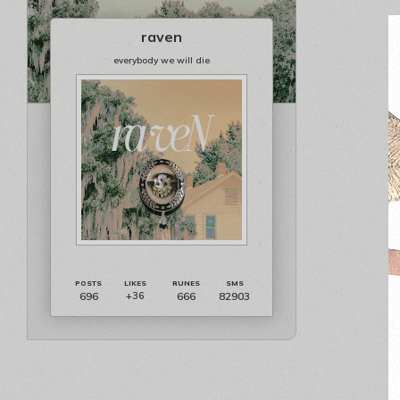
raven
everybody we will die
696
666
82903
+36