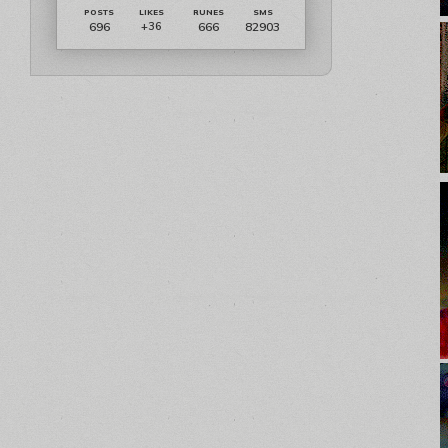
696
666
82903
+36