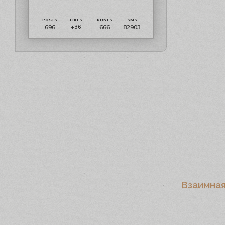
696
666
82903
+36
Взаимная