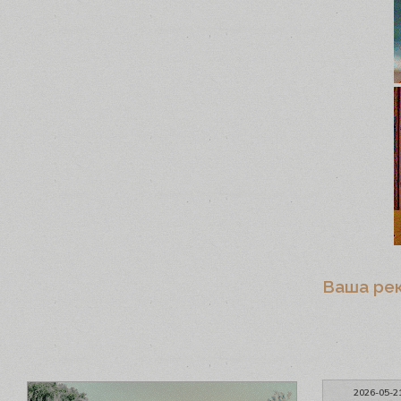
Ваша ре
2026-05-2