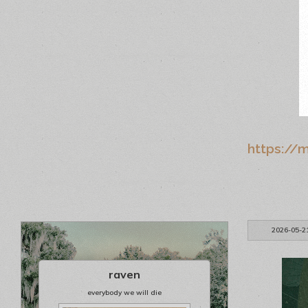
https://
2026-05-2
raven
everybody we will die