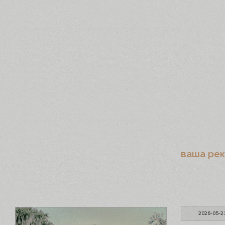
ваша ре
2026-05-2