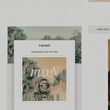
Взаимная
2026-05-2
raven
everybody we will die