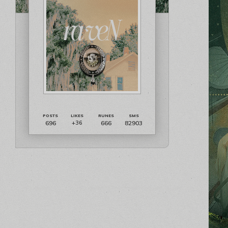
696
666
82903
+36