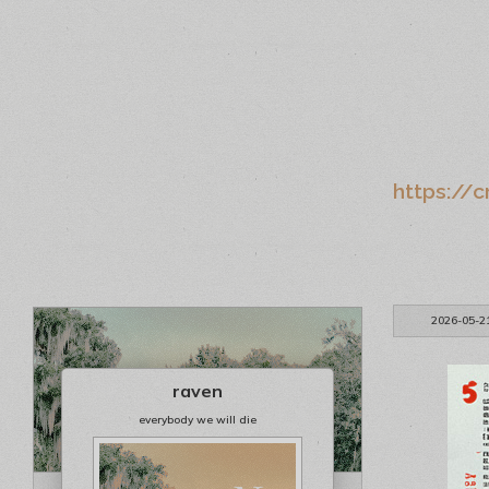
https://c
2026-05-2
raven
everybody we will die