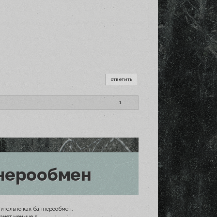
ответить
1
нерообмен
ительно как баннерообмен.
анет меньше 5.