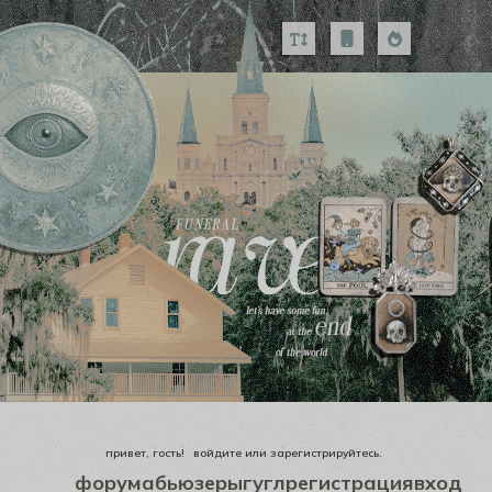
привет, гость!
войдите
или
зарегистрируйтесь
.
форум
абьюзеры
гугл
регистрация
вход