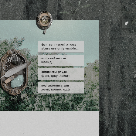
фантастический эпизод
stars are only visible...
классный пост от
клайд
активисты флуда
фин
,
джу
,
лилит
постовые писатели
хоуп
,
колин
,
ада