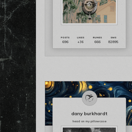
696
666
82895
+36
dany burkhardt
head on my pillowcase