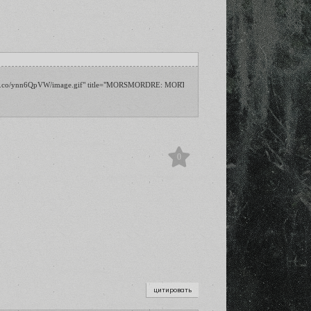
tps://i.ibb.co/ynn6QpVW/image.gif" title="MORSMORDRE: MORTIS REQUIEM" border="0" alt=
0
цитировать