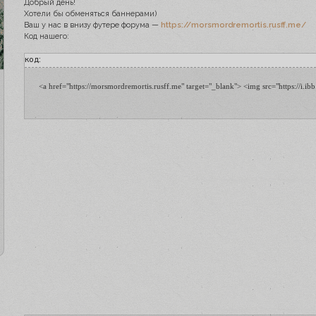
Добрый день!
Хотели бы обменяться баннерами)
Ваш у нас в внизу футере форума —
https://morsmordremortis.rusff.me/
Код нашего:
код:
<a href="https://morsmordremortis.rusff.me" target="_blank"> <img src="ht