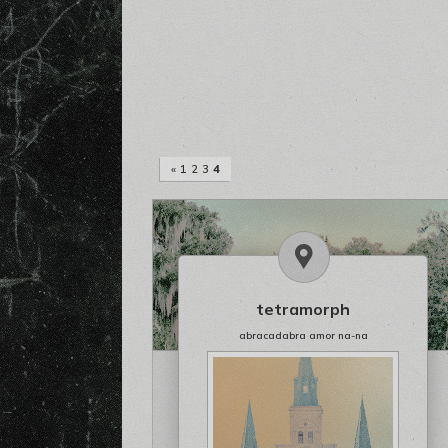
«
1
2
3
4
tetramorph
abracadabra amor na-na