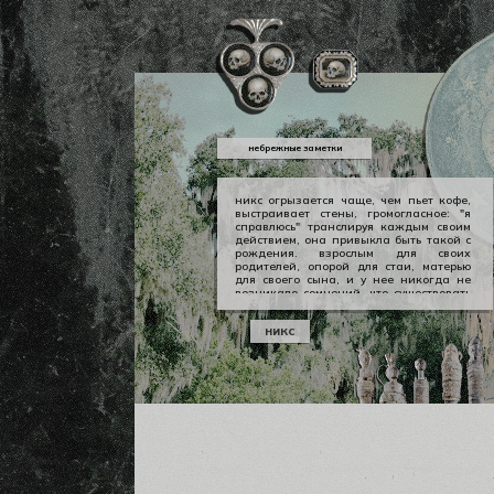
небрежные заметки
никс огрызается чаще, чем пьет кофе,
выстраивает стены, громогласное: "я
справлюсь" транслируя каждым своим
действием, она привыкла быть такой с
рождения. взрослым для своих
родителей, опорой для стаи, матерью
для своего сына, и у нее никогда не
возникало сомнений, что существовать
можно в принципе своем как-то иначе.
у никс опора — она сама, даже если
никс
уже давно изломанная, совершенно
ненадежная, но помощи она просит
тогда, когда не остается уже выбора.