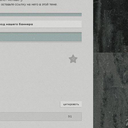
оставьте ссылку на него в этой теме.
код нашего баннера
s://upforme.ru/uploads/0019/47/79/2/212016.png" title="funeral rave"></a>
+2
цитировать
91