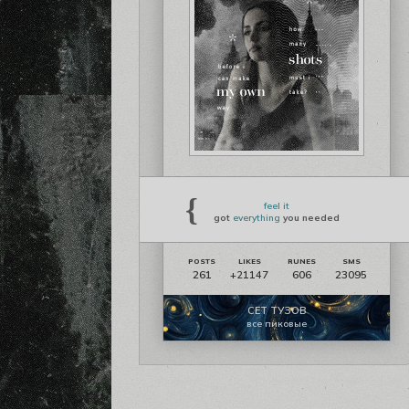
{
feel it
got
everything
you needed
261
606
23095
+21147
СЕТ ТУЗОВ
все пиковые