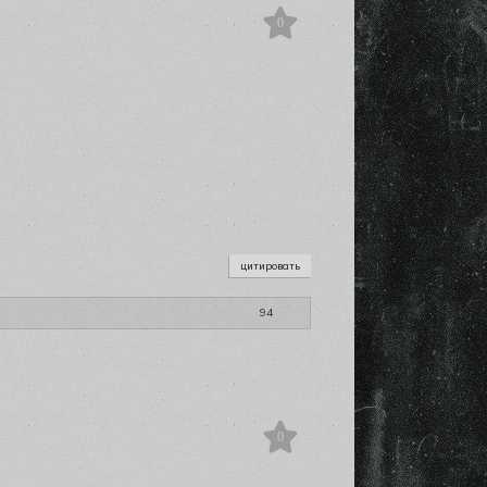
0
цитировать
94
0