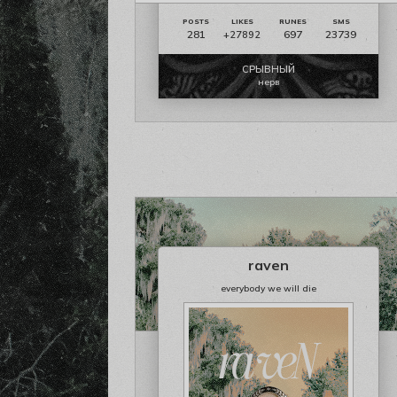
281
697
23739
+27892
СРЫВНЫЙ
нерв
raven
everybody we will die