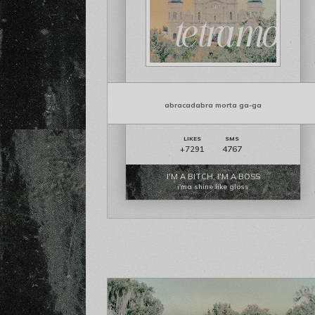
abracadabra morta ga-ga
4767
+7291
I'M A BITCH, I'M A BOSS
i'ma shine like gloss