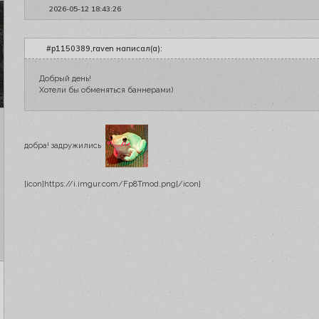
2026-05-12 18:43:26
#p1150389,raven написал(а):
Добрый день!
Хотели бы обменяться баннерами)
добра! задружились
[icon]https://i.imgur.com/Fp8Tmod.png[/icon]