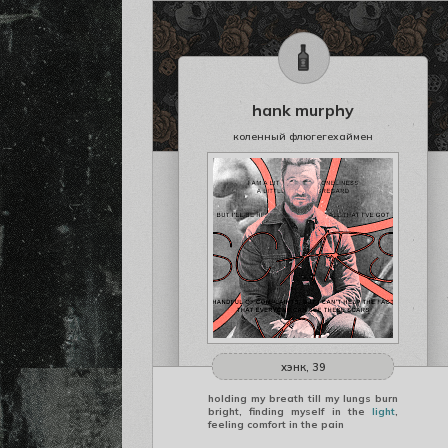
hank murphy
коленный флюгегехаймен
хэнк, 39
holding my breath till my lungs burn
bright, finding myself in the
light
,
feeling comfort in the pain