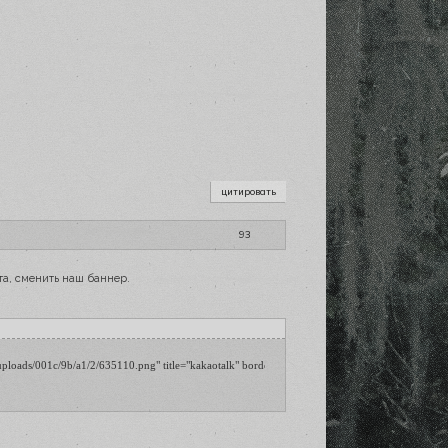
цитировать
93
та, сменить наш баннер.
/uploads/001c/9b/a1/2/635110.png" title="kakaotalk" border="0" alt="kakaotalk"></a>