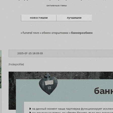
активные темы
новостишки
лучшишки
»
funeral rave
»
обмен открытками
»
баннерообмен
2025-07-15 18:09:03
[hideprofile]
бан
❥ на данный момент наша партнерка функционирует исключ
❥ мы дружим со всеми, но уберем баннер, если ваш актив ст