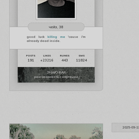
чейз, 38
good luck
killing me
'cause i'm
already dead inside.
191
443
11824
+23216
ЗНАЮ КАК
разговаривать с мертвыми
2025-09-1