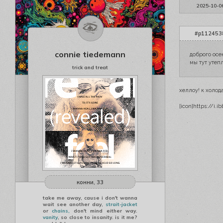
2025-10-0
#p1124538
connie tiedemann
доброго осе
мы тут утеп
trick and treat
хеллоу! к холо
[icon]https://i.
конни, 33
take me away, cause i don't wanna
wait see another day,
strait-jacket
or
chains,
don't mind either way.
vanity
, so close to insanity. is it me?