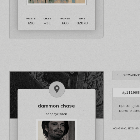
696
666
82878
+36
2025-08-3
#p1119985
dammon chase
привет :3 м
можете изме
злодеус злей
конечно, все н