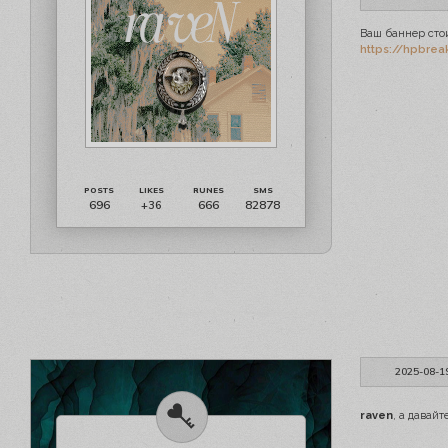
Ваш баннер стои
https://hpbrea
696
666
82878
+36
2025-08-1
raven
, а давайте