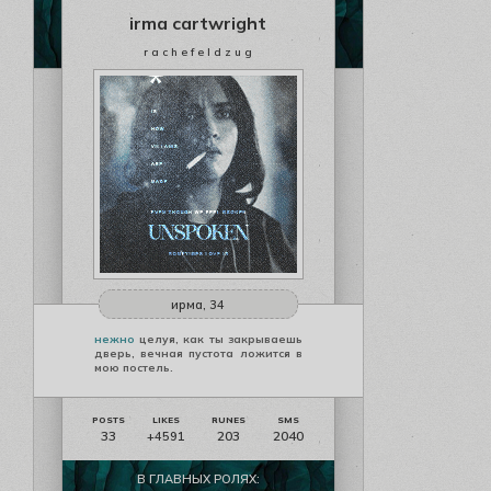
irma cartwright
r a c h e f e l d z u g
ирма, 34
нежно
целуя, как ты закрываешь
дверь, вечная пустота ложится в
мою постель.
33
203
2040
+4591
В ГЛАВНЫХ РОЛЯХ: