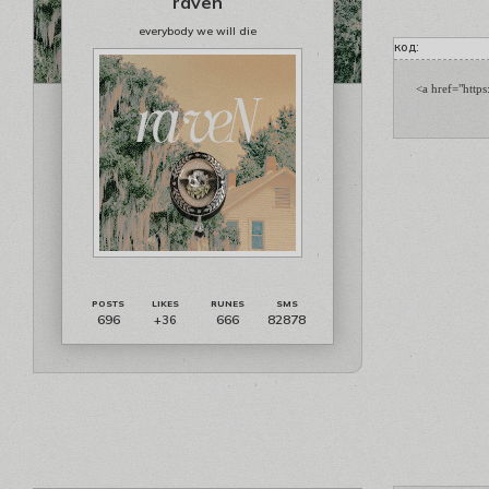
raven
everybody we will die
код:
<a href="http
696
666
82878
+36