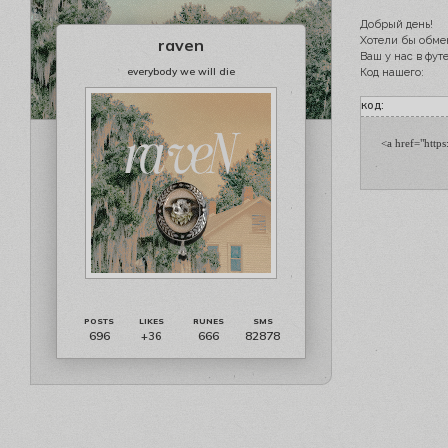
Добрый день!
Хотели бы обме
raven
Ваш у нас в фут
everybody we will die
Код нашего:
код:
<a href="https
696
666
82878
+36