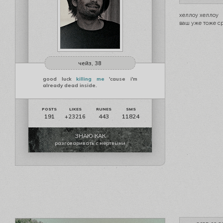
хеллоу хеллоу
ваш уже тоже ср
чейз, 38
good luck
killing me
'cause i'm
already dead inside.
191
443
11824
+23216
ЗНАЮ КАК
разговаривать с мертвыми