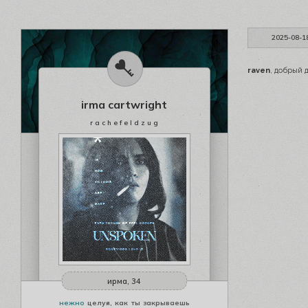
2025-08-1
raven
, добрый 
irma cartwright
r a c h e f e l d z u g
ирма, 34
нежно
целуя, как ты закрываешь