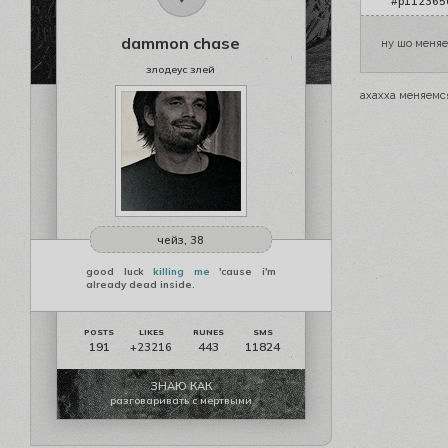
#p1123650
dammon chase
ну шо меняе
злодеус злей
ахахха меняемс
чейз, 38
good luck
killing me
'cause i'm
already dead inside.
191
443
11824
+23216
ЗНАЮ КАК
разговаривать с мертвыми