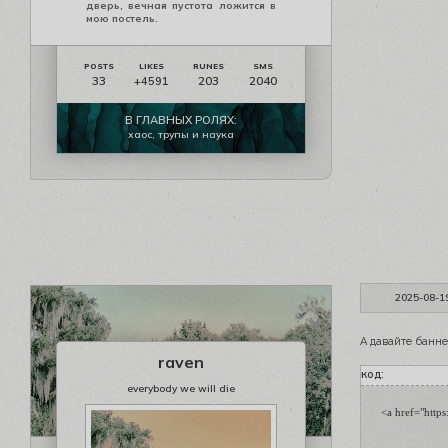
дверь, вечная пустота ложится в
мою постель.
33
203
2040
+4591
В ГЛАВНЫХ РОЛЯХ:
хаос, трупы и наука
2025-08-1
А давайте банн
raven
код:
everybody we will die
<a href="http