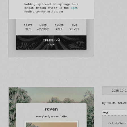
holding my breath till my lungs burn
bright, finding myself in the
light
,
feeling comfort in the pain
281
697
23739
+27892
СРЫВНЫЙ
нерв
2025-10-0
ну шо меняемся
raven
код:
everybody we will die
<a href="https