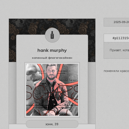
2025-09-2
#p1123156
hank murphy
Привет, кот
коленный флюгегехаймен
поменяли крас
хэнк, 39