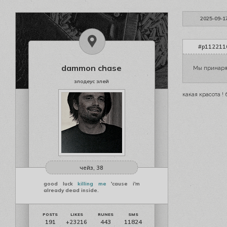
2025-09-1
#p1122116
dammon chase
Мы принаря
злодеус злей
какая красота !
чейз, 38
good luck
killing me
'cause i'm
already dead inside.
191
443
11824
+23216