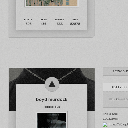
696
666
82878
+36
2025-10-1
#p1125998
boyd murdock
Ваш баннер 
loaded gun
как и ваш
дружимся