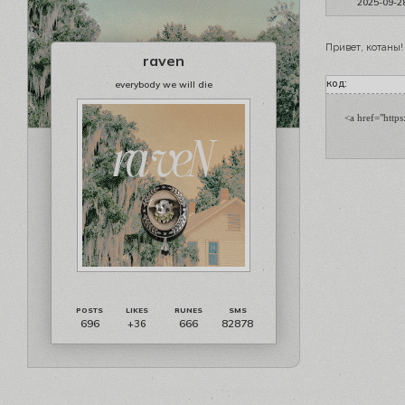
2025-09-2
Привет, котаны!
raven
код:
everybody we will die
<a href="https
696
666
82878
+36