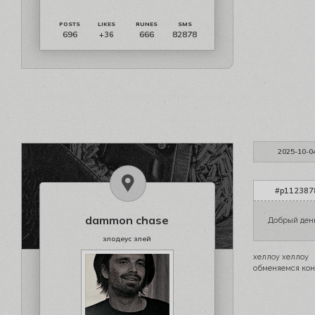
696
666
82878
+36
2025-10-0
#p1123878
dammon chase
Добрый ден
злодеус злей
хеллоу хеллоу
обменяемся кон