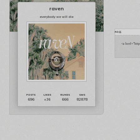
raven
everybody we will die
код:
<a href="htt
696
666
82878
+36