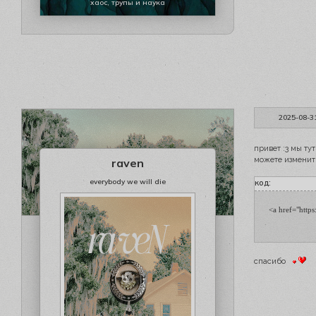
хаос, трупы и наука
2025-08-3
привет :3 мы ту
можете изменит
raven
everybody we will die
код:
<a href="https
спасибо