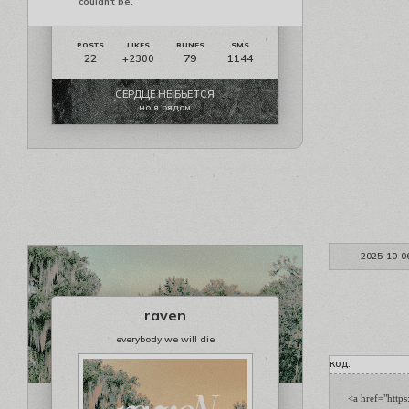
couldn't be.
22
79
1144
+2300
СЕРДЦЕ НЕ БЬЕТСЯ
но я рядом
2025-10-0
raven
everybody we will die
код:
<a href="http