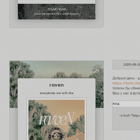
ЗНАЮ КАК
разговаривать с мертвыми
2025-09-1
Добрый день - д
https://brim.1b
raven
Хотели бы обме
everybody we will die
Ваш у нас в фут
код:
<a href="http