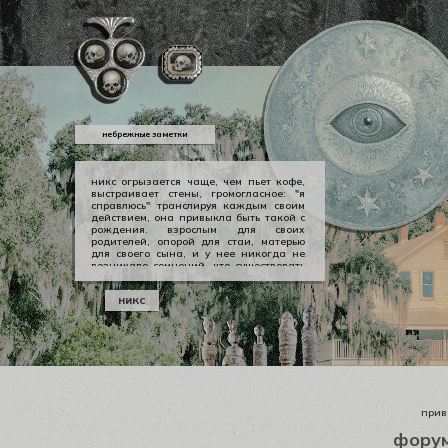
небрежные заметки
никс огрызается чаще, чем пьет кофе,
выстраивает стены, громогласное: "я
справлюсь" транслируя каждым своим
действием, она привыкла быть такой с
рождения. взрослым для своих
родителей, опорой для стаи, матерью
для своего сына, и у нее никогда не
возникало сомнений, что существовать
можно в принципе своем как-то иначе.
у никс опора — она сама, даже если
никс
уже давно изломанная, совершенно
ненадежная, но помощи она просит
тогда, когда не остается уже выбора.
приве
фору