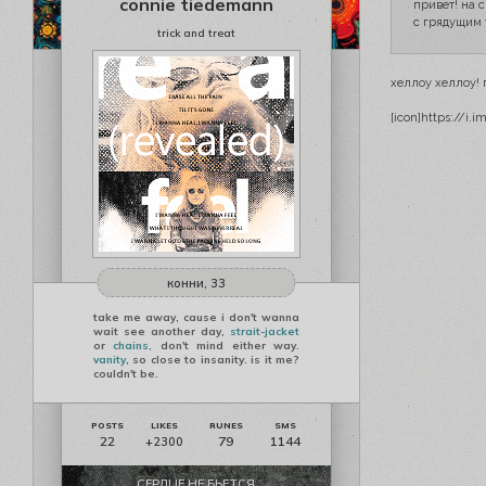
connie tiedemann
привет! на 
с грядущим 
trick and treat
хеллоу хеллоу!
[icon]https://i.
конни, 33
take me away, cause i don't wanna
wait see another day,
strait-jacket
or
chains,
don't mind either way.
vanity
, so close to insanity. is it me?
couldn't be.
22
79
1144
+2300
СЕРДЦЕ НЕ БЬЕТСЯ