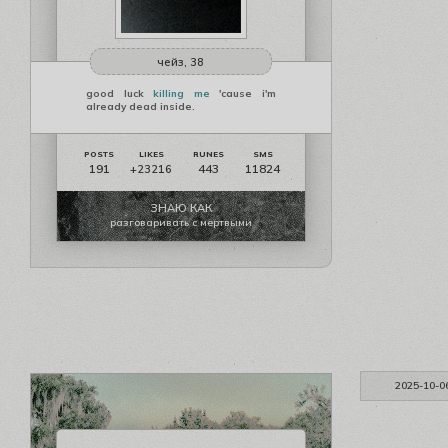
чейз, 38
good luck
killing me
'cause i'm
already dead inside.
191
443
11824
+23216
ЗНАЮ КАК
разговаривать с мертвыми
2025-10-0