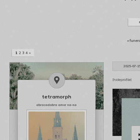
»
funera
1
2
3
4
»
2025-07-1
[hideprofile]
tetramorph
abracadabra amor na-na
❥
❥