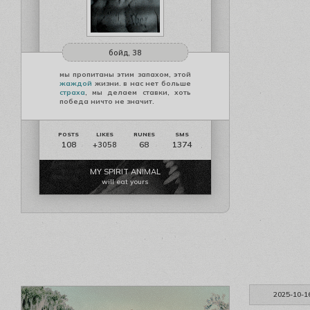
бойд, 38
мы пропитаны этим запахом, этой
жаждой
жизни. в нас нет больше
страха
, мы делаем ставки, хоть
победа ничто не значит.
108
68
1374
+3058
MY SPIRIT ANIMAL
will eat yours
2025-10-1