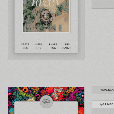
696
666
82878
+36
2025-10-0
#p1124589