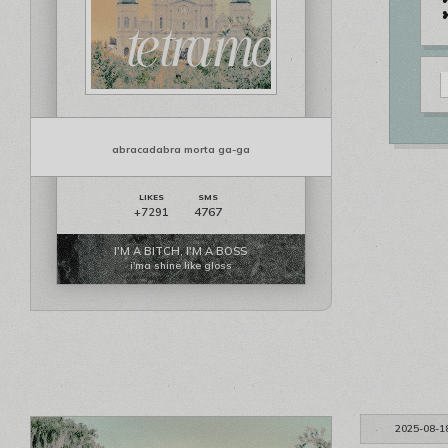
❥
abracadabra morta ga-ga
4767
+7291
I'M A BITCH, I'M A BOSS
i'ma shine like gloss
2025-08-1