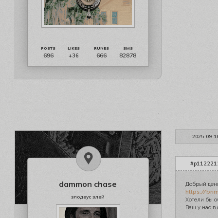
696
666
82878
+36
2025-09-1
#p1122212
dammon chase
Добрый день
https://bri
злодеус злей
Хотели бы о
Ваш у нас в