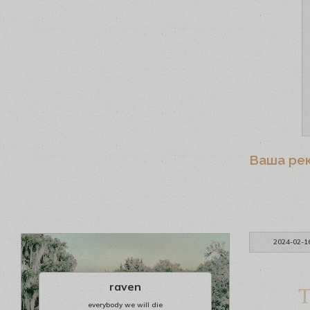
Ваша ре
2024-02-1
raven
T
everybody we will die