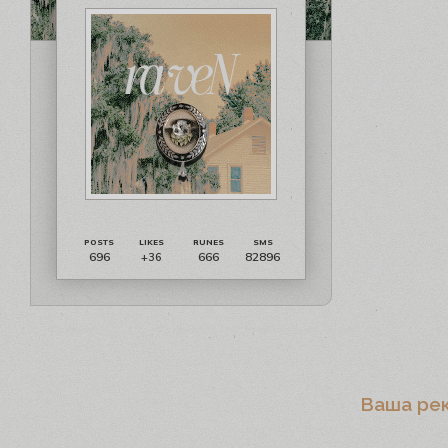
696
666
82896
+36
Ваша ре