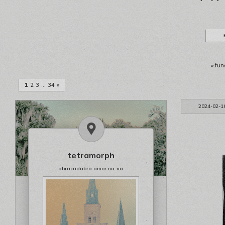
»
fun
1
2
3
…
34
»
2024-02-1
tetramorph
abracadabra amor na-na