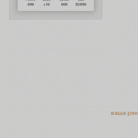
696
666
82896
+36
ваша ре