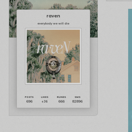
raven
everybody we will die
696
666
82896
+36