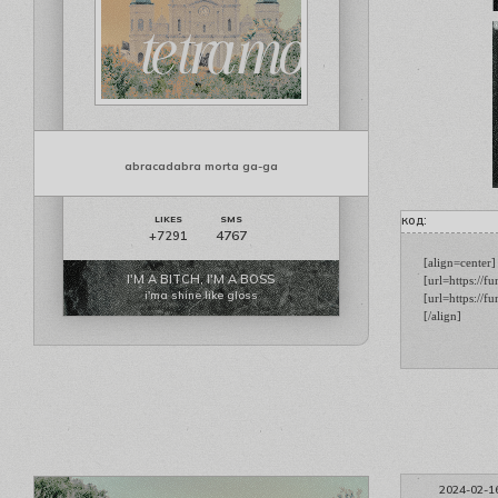
abracadabra morta ga-ga
код:
4767
+7291
[align=center]

I'M A BITCH, I'M A BOSS
[url=https://f
i'ma shine like gloss
[url=https://
[/align]
2024-02-1