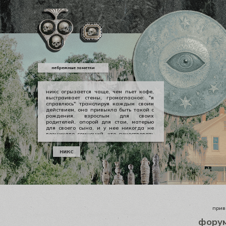
небрежные заметки
никс огрызается чаще, чем пьет кофе,
выстраивает стены, громогласное: "я
справлюсь" транслируя каждым своим
действием, она привыкла быть такой с
рождения. взрослым для своих
родителей, опорой для стаи, матерью
для своего сына, и у нее никогда не
возникало сомнений, что существовать
можно в принципе своем как-то иначе.
у никс опора — она сама, даже если
никс
уже давно изломанная, совершенно
ненадежная, но помощи она просит
тогда, когда не остается уже выбора.
приве
фору