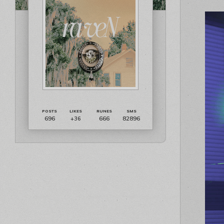
696
666
82896
+36