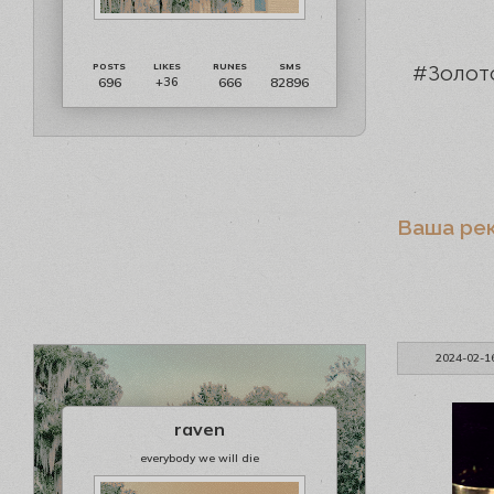
#Золот
696
666
82896
+36
Ваша ре
2024-02-1
raven
everybody we will die