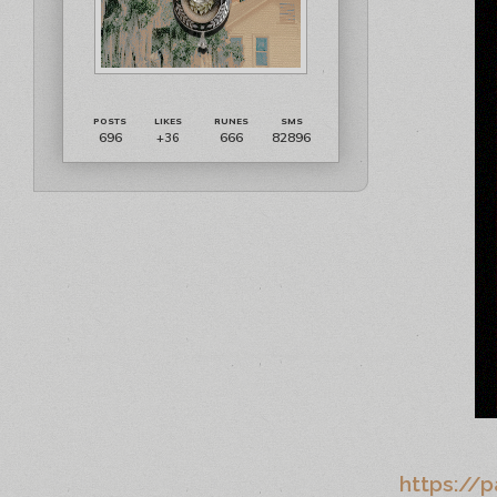
696
666
82896
+36
https://