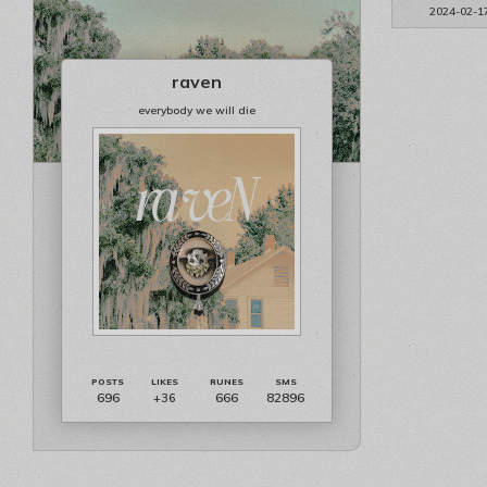
2024-02-1
raven
everybody we will die
696
666
82896
+36