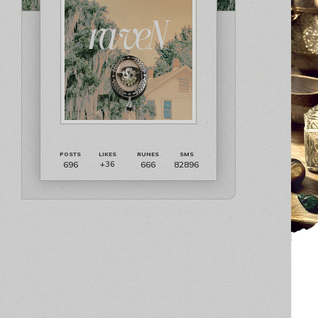
696
666
82896
+36