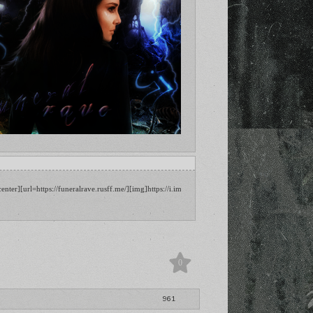
png[/img][/url][/align]
center][url=https://funeralrave.rusff.me/][img]https://i.imgur.com/7InwGoK.png[/img][/url][/alig
0
961