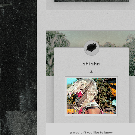
shi sha
.!.
// wouldn't you like to know