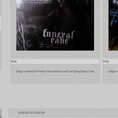
код:
код:
[align=center][url=https://funeralrave.rusff.me/][img]https://i.imgur.com/g008PdK.
[align=
2018-03-22 20:51:53