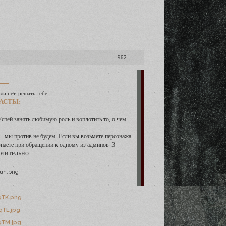
962
—
ли нет, решать тебе.
АСТЫ:
спей занять любимую роль и воплотить то, о чем
 - мы против не будем. Если вы возьмете персонажа
знаете при обращении к одному из админов :3
ючительно.