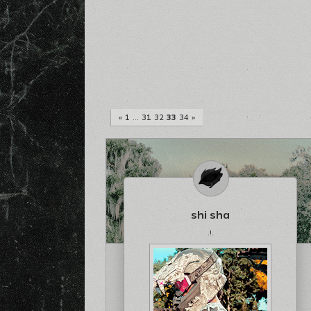
«
1
…
31
32
33
34
»
shi sha
.!.