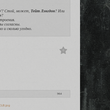
У? Стой, может,
Тейт Лэнгдон
? Или
е
?
строения.
мы согласны.
но и сколько угодно.
0
964