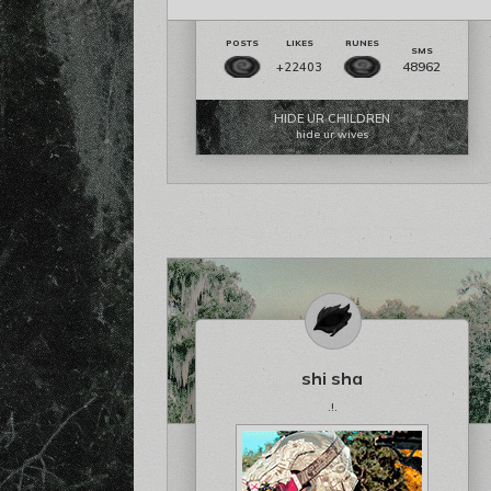
48962
+22403
HIDE UR CHILDREN
hide ur wives
shi sha
.!.