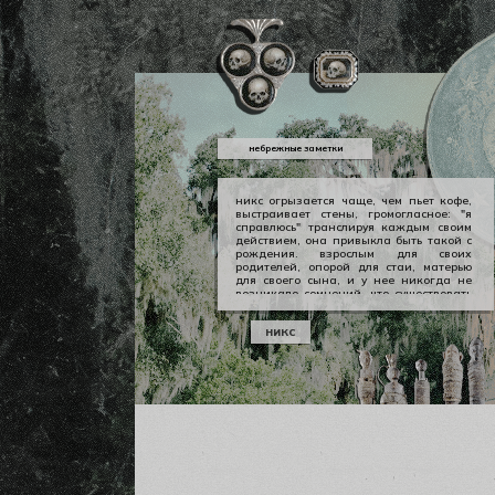
небрежные заметки
никс огрызается чаще, чем пьет кофе,
выстраивает стены, громогласное: "я
справлюсь" транслируя каждым своим
действием, она привыкла быть такой с
рождения. взрослым для своих
родителей, опорой для стаи, матерью
для своего сына, и у нее никогда не
возникало сомнений, что существовать
можно в принципе своем как-то иначе.
у никс опора — она сама, даже если
никс
уже давно изломанная, совершенно
ненадежная, но помощи она просит
тогда, когда не остается уже выбора.