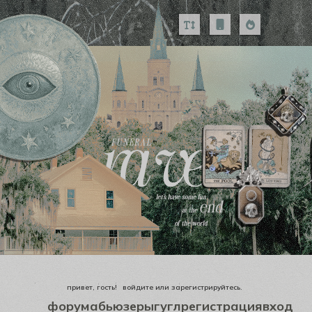
привет, гость!
войдите
или
зарегистрируйтесь
.
форум
абьюзеры
гугл
регистрация
вход