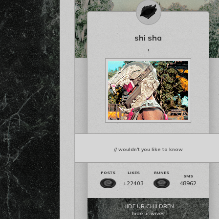
shi sha
.!.
// wouldn't you like to know
48962
+22403
HIDE UR CHILDREN
hide ur wives