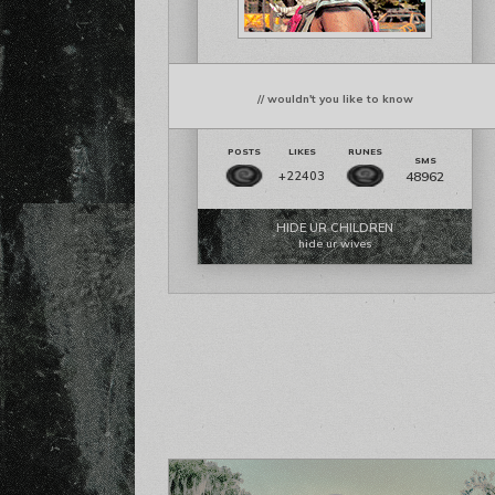
// wouldn't you like to know
48962
+22403
HIDE UR CHILDREN
hide ur wives