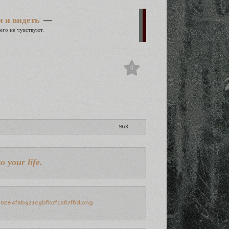
м и видеть
—
его не чувствуют.
0
963
o your life.