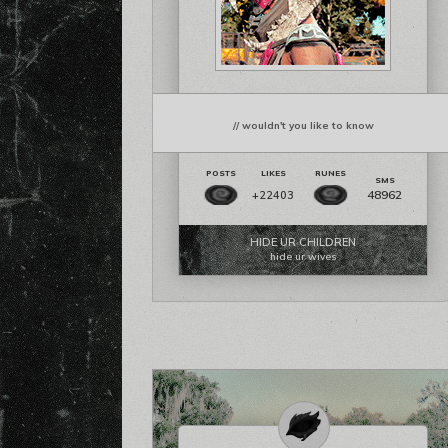
// wouldn't you like to know
48962
+22403
HIDE UR CHILDREN
hide ur wives