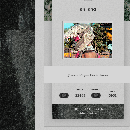
shi sha
.!.
// wouldn't you like to know
48962
+22403
HIDE UR CHILDREN
hide ur wives