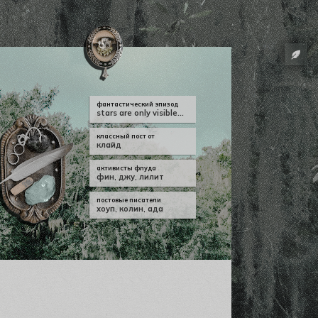
фантастический эпизод
stars are only visible...
классный пост от
клайд
активисты флуда
фин
,
джу
,
лилит
постовые писатели
хоуп
,
колин
,
ада