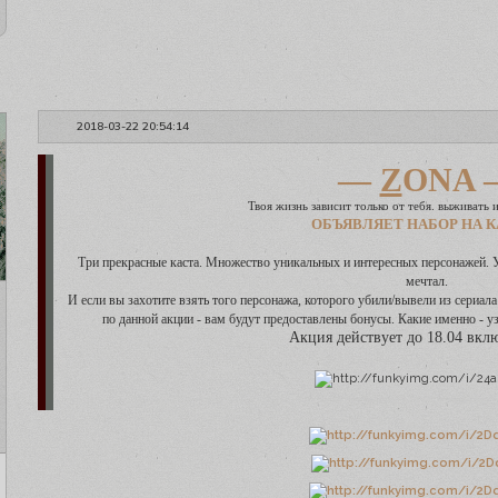
2018-03-22 20:54:14
—
Z
ONA 
Твоя жизнь зависит только от тебя. выживать и
ОБЪЯВЛЯЕТ НАБОР НА К
Три прекрасные каста. Множество уникальных и интересных персонажей. У
мечтал.
И если вы захотите взять того персонажа, которого убили/вывели из сериала
по данной акции - вам будут предоставлены бонусы. Какие именно - у
Акция действует до 18.04 вкл