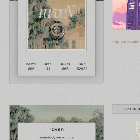
http://futsuhi
696
666
82922
+36
2023-10-1
raven
everybody we will die