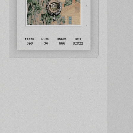
696
666
82922
+36