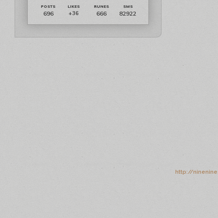
696
666
82922
+36
http://ninenin