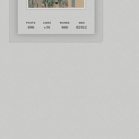
696
666
82922
+36