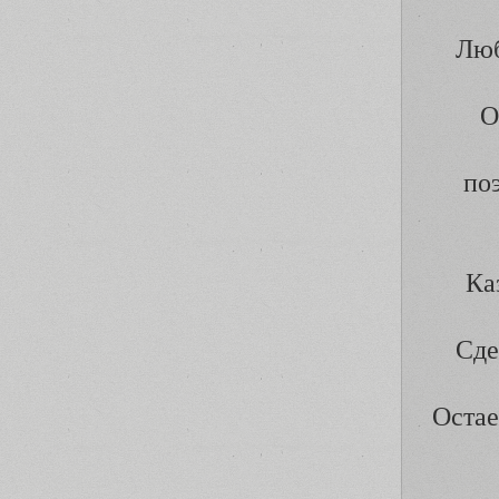
Люб
О
по
Ка
Сде
Остае