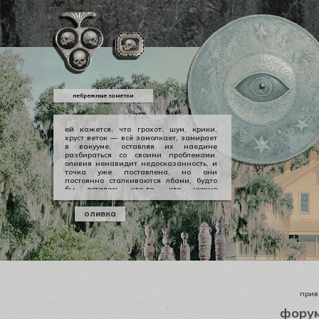
небрежные заметки
ей кажется, что грохот, шум, крики,
хруст веток — всё замолкает, замирает
в вакууме, оставляя их наедине
разбираться со своими проблемами.
оливия ненавидит недосказанность, и
точка уже поставлена, но они
постоянно сталкиваются лбами, будто
бы осталось что-то, что нужно
произнести вслух, выкричать, выскулить
болезненным визгом, чтобы не
оливка
тревожило никогда не заживающей
раной. но оливии нечего сказать
джеральду, а джеральду просто
плевать.
приве
фору