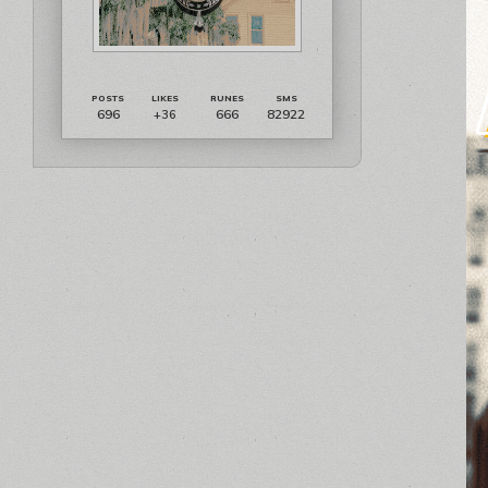
696
666
82922
+36