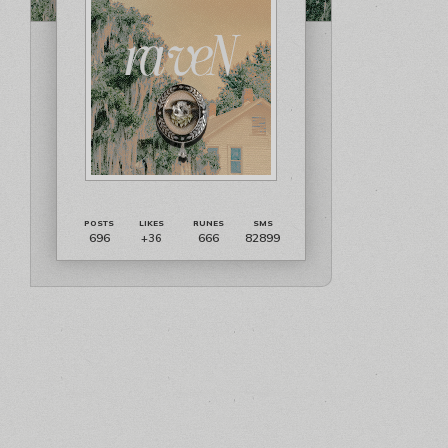
696
666
82899
+36