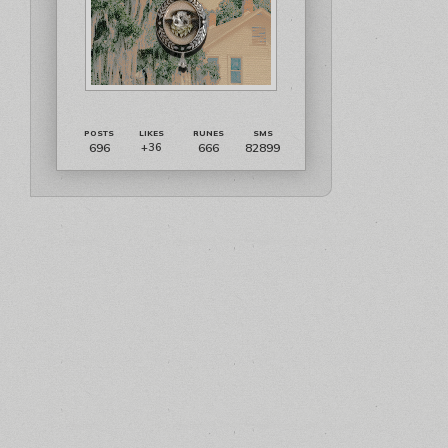
696
666
82899
+36