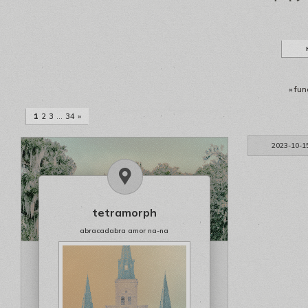
»
fun
1
2
3
…
34
»
2023-10-1
tetramorph
abracadabra amor na-na