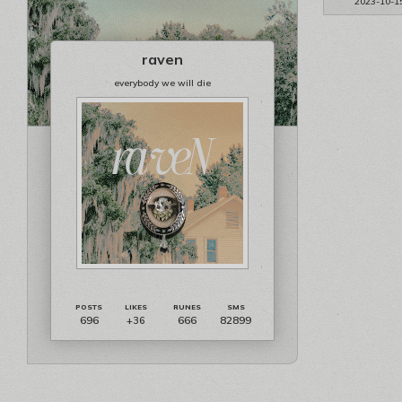
2023-10-1
raven
everybody we will die
696
666
82899
+36