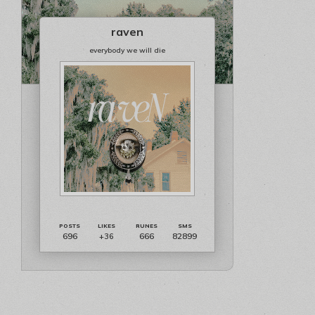
raven
everybody we will die
696
666
82899
+36