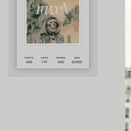
696
666
82899
+36