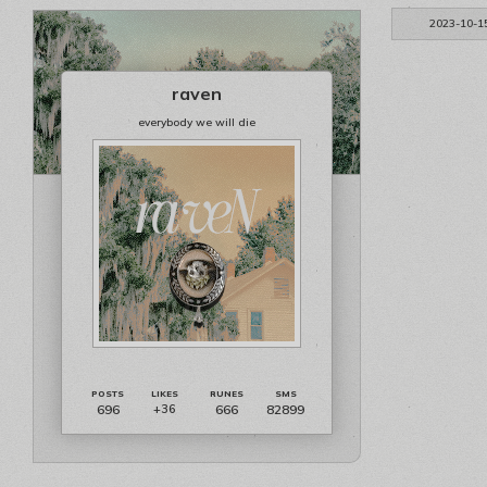
2023-10-1
raven
everybody we will die
696
666
82899
+36