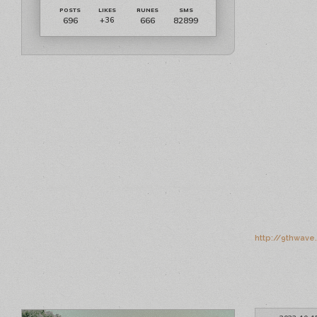
696
666
82899
+36
http://9thwave