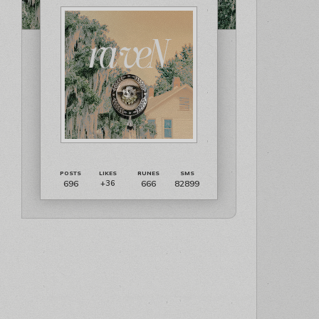
696
666
82899
+36