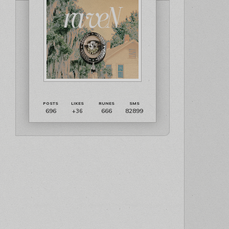
696
666
82899
+36