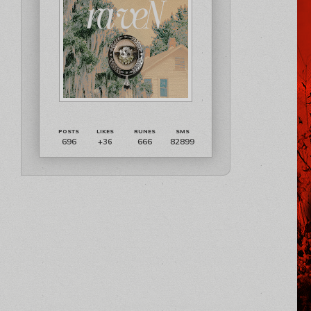
696
666
82899
+36