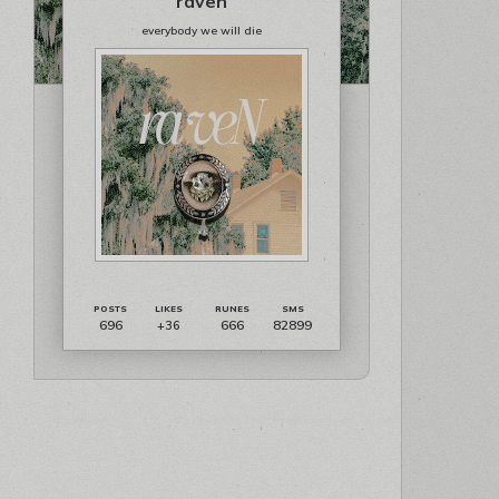
raven
everybody we will die
696
666
82899
+36