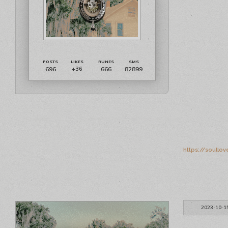
696
666
82899
+36
https://soullo
2023-10-1