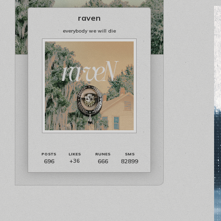
raven
everybody we will die
696
666
82899
+36