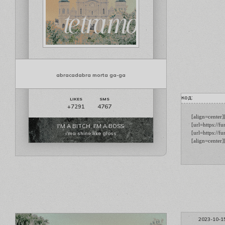
abracadabra morta ga-ga
код:
4767
+7291
[align=center]
[url=https://
I'M A BITCH, I'M A BOSS
[url=https://f
i'ma shine like gloss
[align=center]
2023-10-1