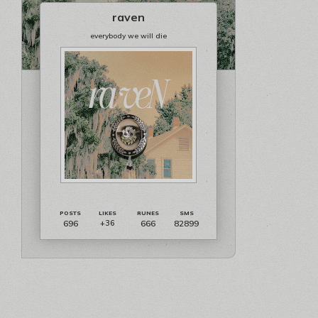
raven
everybody we will die
696
666
82899
+36