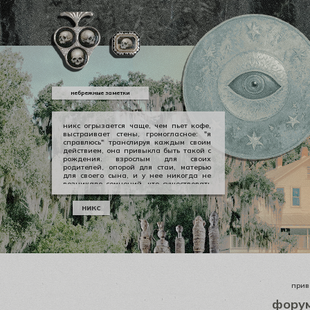
небрежные заметки
никс огрызается чаще, чем пьет кофе,
выстраивает стены, громогласное: "я
справлюсь" транслируя каждым своим
действием, она привыкла быть такой с
рождения. взрослым для своих
родителей, опорой для стаи, матерью
для своего сына, и у нее никогда не
возникало сомнений, что существовать
можно в принципе своем как-то иначе.
у никс опора — она сама, даже если
никс
уже давно изломанная, совершенно
ненадежная, но помощи она просит
тогда, когда не остается уже выбора.
приве
фору