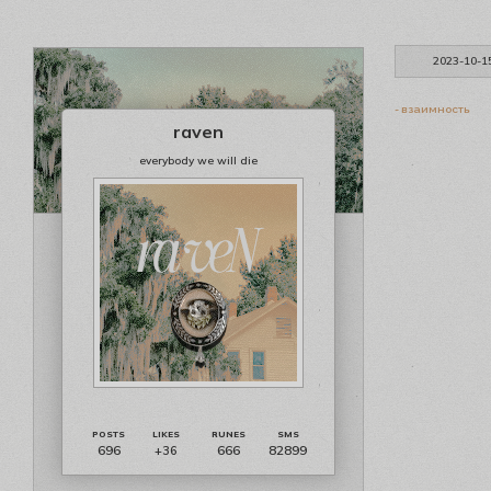
2023-10-1
- взаимность
raven
everybody we will die
696
666
82899
+36