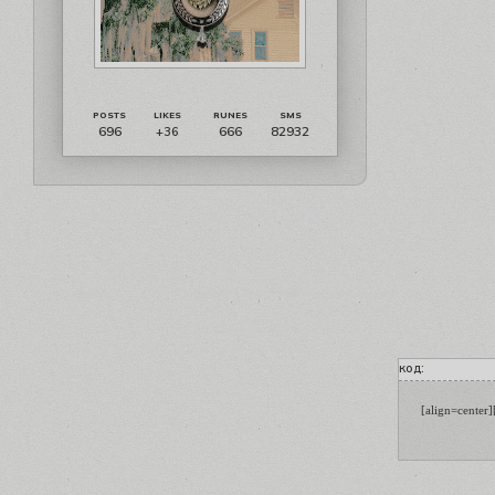
696
666
82932
+36
код:
[align=center]