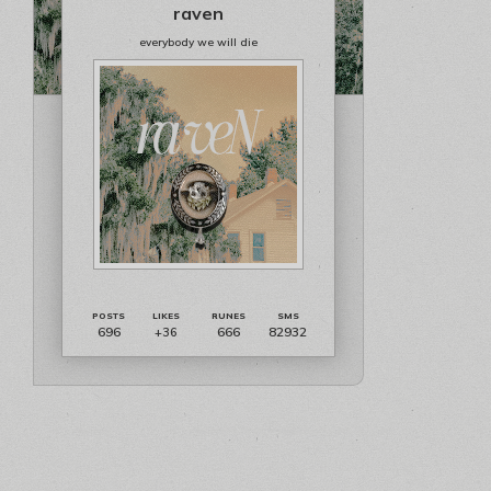
raven
everybody we will die
696
666
82932
+36