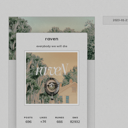
2023-01-2
raven
everybody we will die
696
666
82932
+36