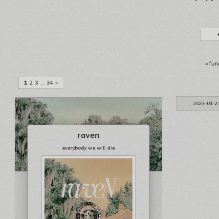
»
fun
1
2
3
…
34
»
2023-01-2
raven
everybody we will die