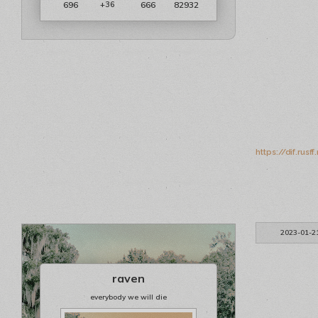
696
666
82932
+36
https://dif.ru
2023-01-2
raven
everybody we will die