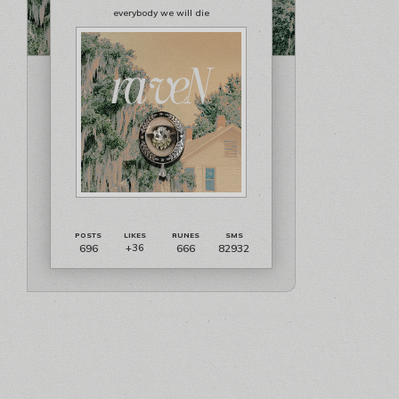
everybody we will die
696
666
82932
+36