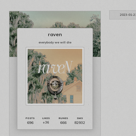
2023-01-2
raven
everybody we will die
696
666
82932
+36