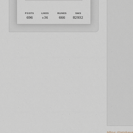
696
666
82932
+36
https://grisha