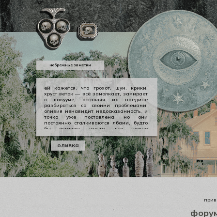
небрежные заметки
ей кажется, что грохот, шум, крики,
хруст веток — всё замолкает, замирает
в вакууме, оставляя их наедине
разбираться со своими проблемами.
оливия ненавидит недосказанность, и
точка уже поставлена, но они
постоянно сталкиваются лбами, будто
бы осталось что-то, что нужно
произнести вслух, выкричать, выскулить
болезненным визгом, чтобы не
оливка
тревожило никогда не заживающей
раной. но оливии нечего сказать
джеральду, а джеральду просто
плевать.
приве
фору