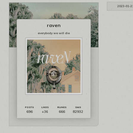
2023-01-2
raven
everybody we will die
696
666
82932
+36