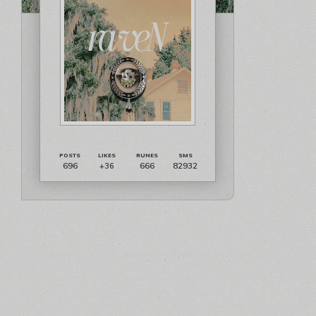
696
666
82932
+36