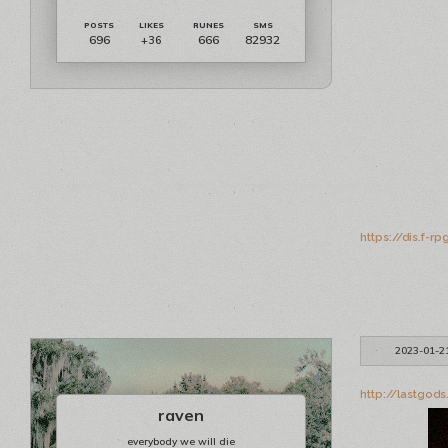
696
666
82932
+36
https://dis.f-
2023-01-2
http://lastgod
raven
everybody we will die