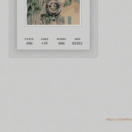
696
666
82932
+36
https://sideffe