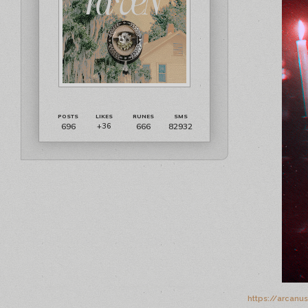
696
666
82932
+36
https://arcanu