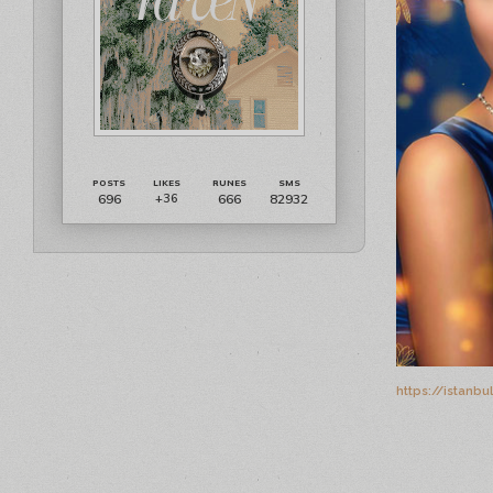
696
666
82932
+36
https://istanb