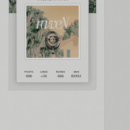
696
666
82932
+36