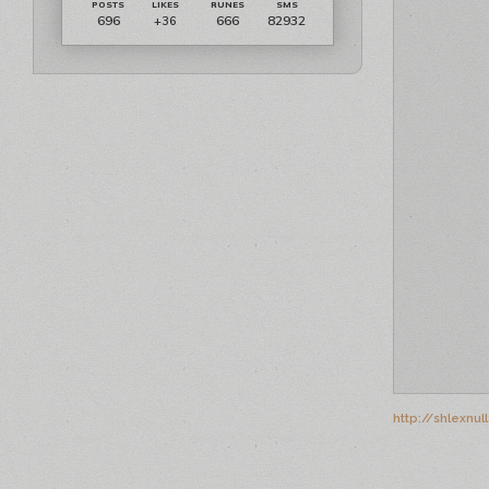
696
666
82932
+36
http://shlexnu