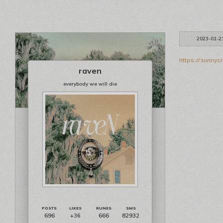
2023-01-2
https://sunnyc
raven
everybody we will die
696
666
82932
+36