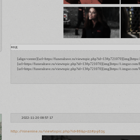
код:
[align=center][url=https://funeralrave.ru/viewtopic.php?id=13#p721070][img]https:/
[url=https://funeralrave.ru/viewtopic.php?id=13#p721070][img]https://i.imgur.com/F
[url=https://funeralrave.ru/viewtopic.php?id=13#p721070][img]https://i.imgur.com/
2022-11-20 08:57:17
http://ninenine.ru/viewtopic.php?id=86&p=22#p9635