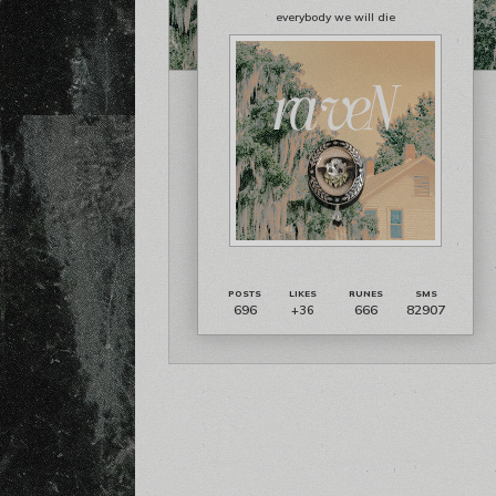
everybody we will die
696
666
82907
+36