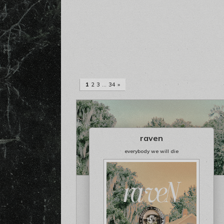
1
2
3
…
34
»
raven
everybody we will die