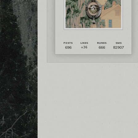
696
666
82907
+36