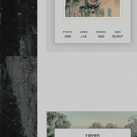
696
666
82907
+36
raven