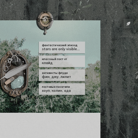
фантастический эпизод
stars are only visible...
классный пост от
клайд
активисты флуда
фин
,
джу
,
лилит
постовые писатели
хоуп
,
колин
,
ада