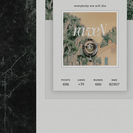
everybody we will die
696
666
82907
+36