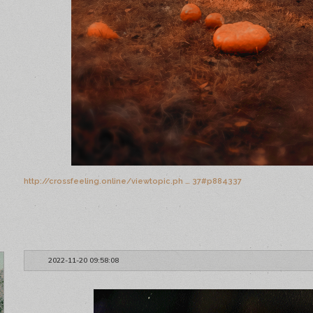
http://crossfeeling.online/viewtopic.ph … 37#p884337
2022-11-20 09:58:08