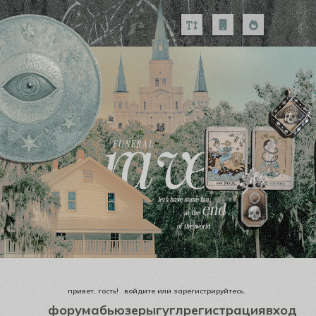
привет, гость!
войдите
или
зарегистрируйтесь
.
форум
абьюзеры
гугл
регистрация
вход