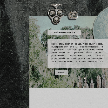
небрежные заметки
никс огрызается чаще, чем пьет кофе,
выстраивает стены, громогласное: "я
справлюсь" транслируя каждым своим
действием, она привыкла быть такой с
рождения. взрослым для своих
родителей, опорой для стаи, матерью
для своего сына, и у нее никогда не
возникало сомнений, что существовать
можно в принципе своем как-то иначе.
у никс опора — она сама, даже если
никс
уже давно изломанная, совершенно
ненадежная, но помощи она просит
тогда, когда не остается уже выбора.