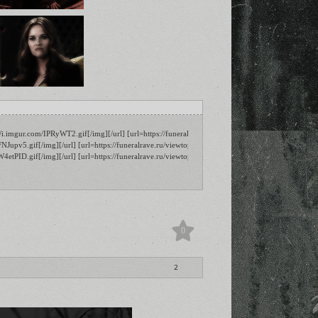
/i.imgur.com/IPRyWT2.gif[/img][/url] [url=https://funeralrave.ru/viewtopic.php?id=13#p721070][
NJupv5.gif[/img][/url] [url=https://funeralrave.ru/viewtopic.php?id=13#p721070][img]https://i
W4etPID.gif[/img][/url] [url=https://funeralrave.ru/viewtopic.php?id=13#p721070][img]https://
0
2