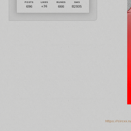
696
666
82935
+36
https://circxx