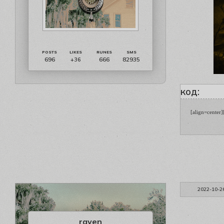
696
666
82935
+36
код:
[align=center
2022-10-2
raven