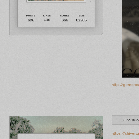
696
666
82935
+36
http://gemcro
2022-10-2
https://shiver