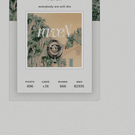
everybody we will die
696
666
82935
+36