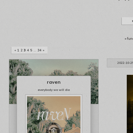
»
fun
«
1
2
3
4
5
…
34
»
2022-10-2
raven
everybody we will die