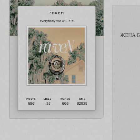
raven
everybody we will die
ЖЕНА Б
696
666
82935
+36