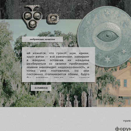
небрежные заметки
ей кажется, что грохот, шум, крики,
хруст веток — всё замолкает, замирает
в вакууме, оставляя их наедине
разбираться со своими проблемами.
оливия ненавидит недосказанность, и
точка уже поставлена, но они
постоянно сталкиваются лбами, будто
бы осталось что-то, что нужно
произнести вслух, выкричать, выскулить
болезненным визгом, чтобы не
оливка
тревожило никогда не заживающей
раной. но оливии нечего сказать
джеральду, а джеральду просто
плевать.
приве
фору