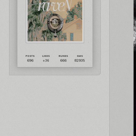
696
666
82935
+36