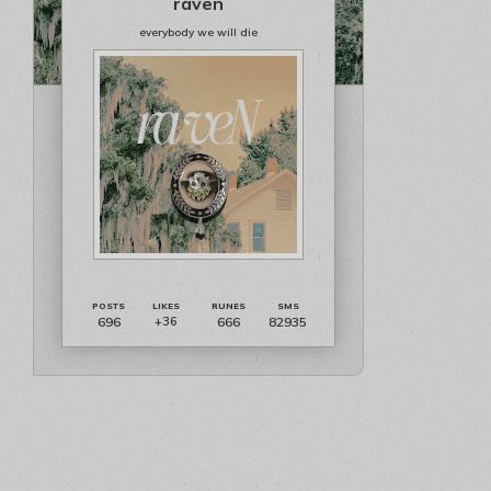
raven
everybody we will die
696
666
82935
+36