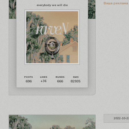
Ваша реклама
everybody we will die
696
666
82935
+36
2022-10-2