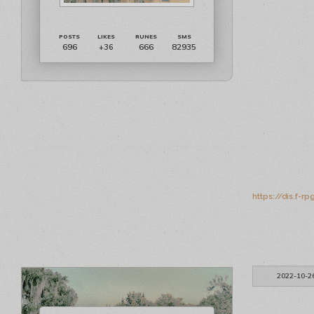
696
666
82935
+36
https://dis.f-
2022-10-2