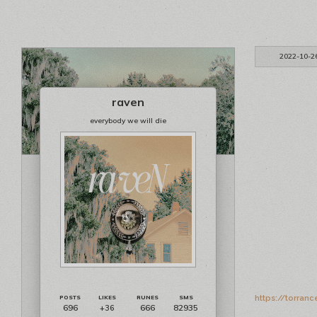
2022-10-2
raven
everybody we will die
https://torran
696
666
82935
+36