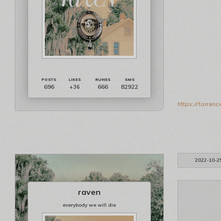
696
666
82922
+36
https://torran
2022-10-2
raven
everybody we will die