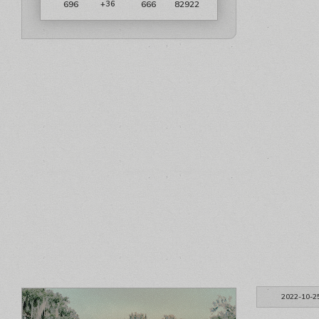
696
666
82922
+36
2022-10-2