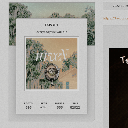
2022-10-2
https://twilig
raven
everybody we will die
696
666
82922
+36