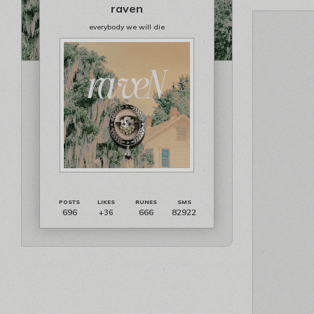
raven
everybody we will die
696
666
82922
+36