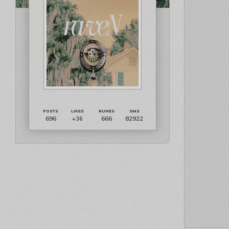
696
666
82922
+36