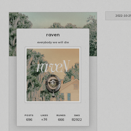
2022-10-2
raven
everybody we will die
696
666
82922
+36