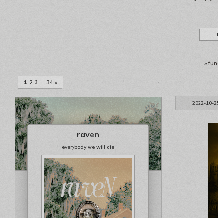
»
fun
1
2
3
…
34
»
2022-10-2
raven
everybody we will die