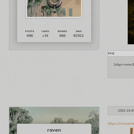
696
666
82922
+36
код:
[align=center
2022-10-2
https://nnnam
raven