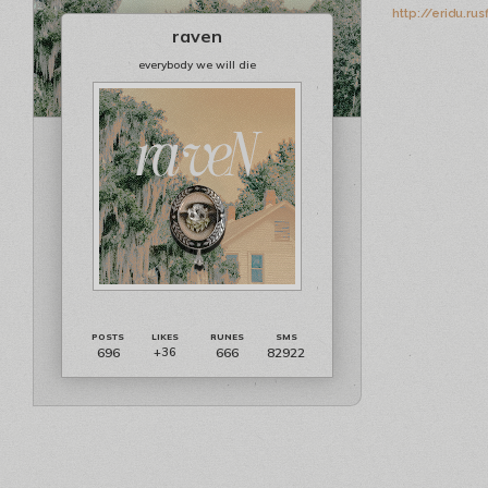
http://eridu.ru
raven
everybody we will die
696
666
82922
+36