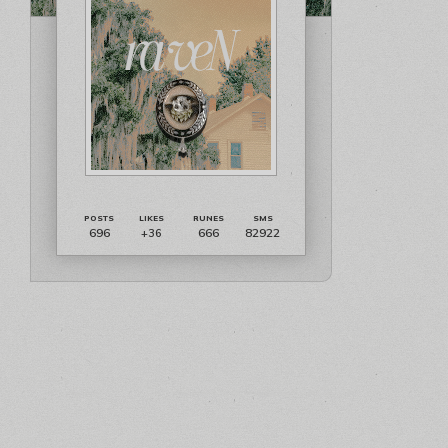
696
666
82922
+36