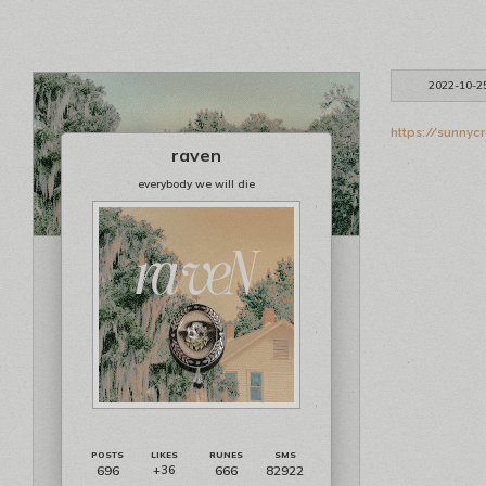
2022-10-2
https://sunnyc
raven
everybody we will die
696
666
82922
+36