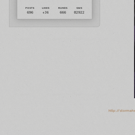
696
666
82922
+36
http://stormah