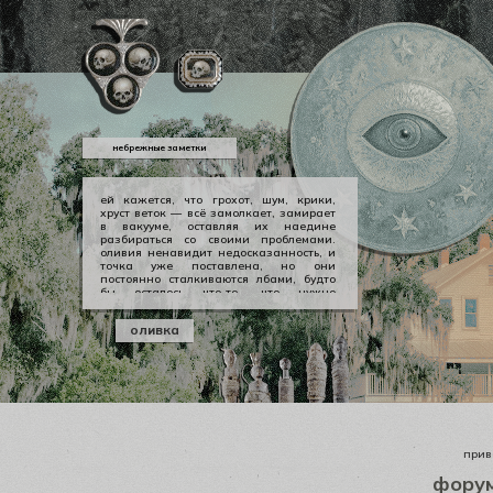
небрежные заметки
ей кажется, что грохот, шум, крики,
хруст веток — всё замолкает, замирает
в вакууме, оставляя их наедине
разбираться со своими проблемами.
оливия ненавидит недосказанность, и
точка уже поставлена, но они
постоянно сталкиваются лбами, будто
бы осталось что-то, что нужно
произнести вслух, выкричать, выскулить
болезненным визгом, чтобы не
оливка
тревожило никогда не заживающей
раной. но оливии нечего сказать
джеральду, а джеральду просто
плевать.
приве
фору