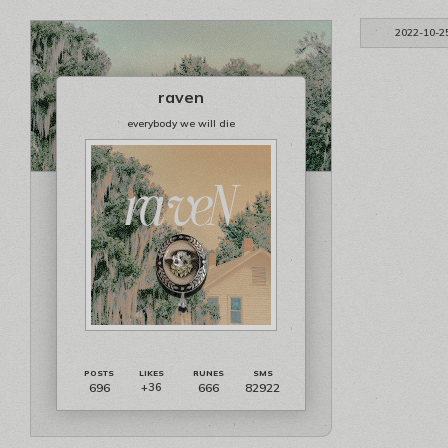
2022-10-2
raven
everybody we will die
696
666
82922
+36