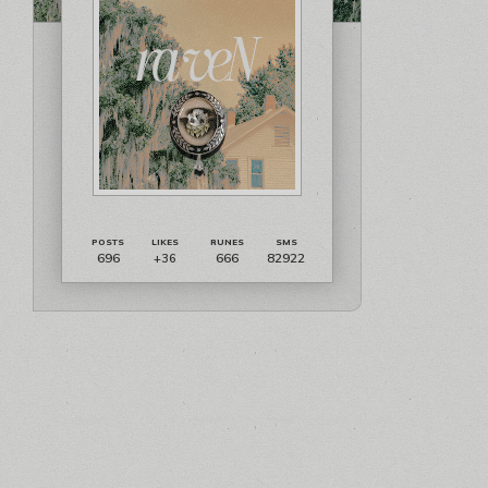
696
666
82922
+36