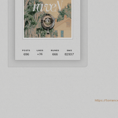
696
666
82937
+36
https://torran