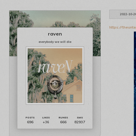
2022-10-2
https://theunt
raven
everybody we will die
696
666
82937
+36