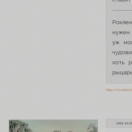
Рокле
нужен 
уж мо
чудови
хоть 
рыцарь
http://rocklan
2022-10-2