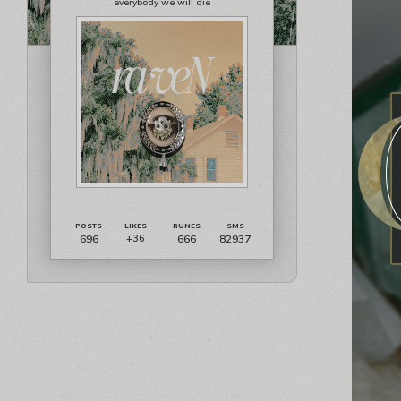
everybody we will die
696
666
82937
+36