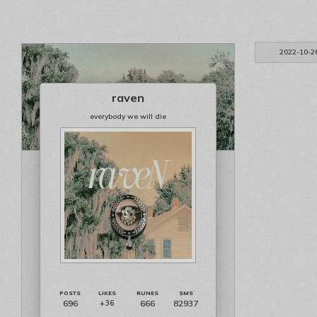
2022-10-2
raven
everybody we will die
696
666
82937
+36