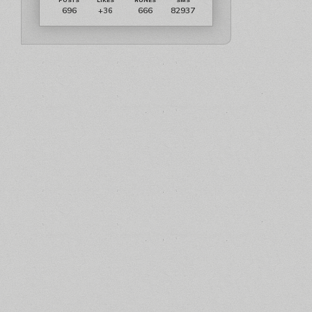
696
666
82937
+36