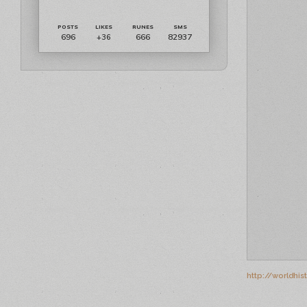
696
666
82937
+36
http://worldhis