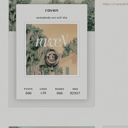
https://sweets
raven
everybody we will die
696
666
82937
+36