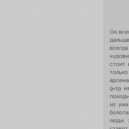
Он все
дальше
всегд
чудови
стоит 
только
арсена
9×19 м
походн
из ума
болота
люди, 
ставят