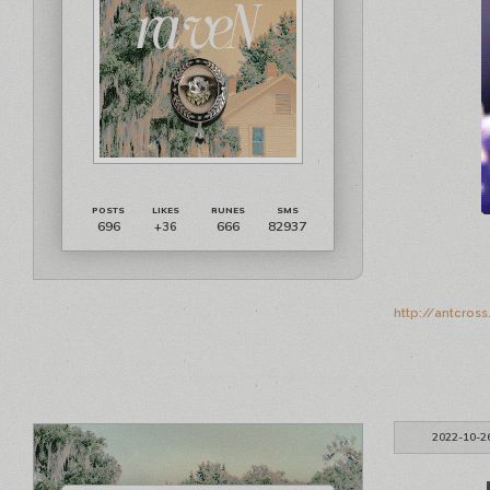
696
666
82937
+36
http://antcros
2022-10-2