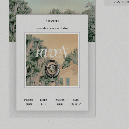
2022-10-2
raven
everybody we will die
696
666
82937
+36