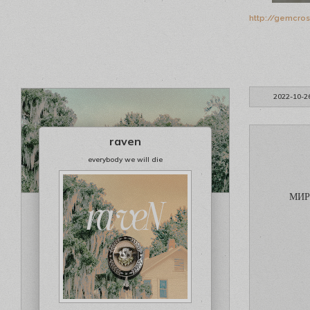
http://gemcro
2022-10-2
raven
everybody we will die
МИР