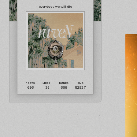
everybody we will die
696
666
82937
+36