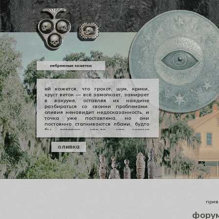
небрежные заметки
ей кажется, что грохот, шум, крики,
хруст веток — всё замолкает, замирает
в вакууме, оставляя их наедине
разбираться со своими проблемами.
оливия ненавидит недосказанность, и
точка уже поставлена, но они
постоянно сталкиваются лбами, будто
бы осталось что-то, что нужно
произнести вслух, выкричать, выскулить
болезненным визгом, чтобы не
оливка
тревожило никогда не заживающей
раной. но оливии нечего сказать
джеральду, а джеральду просто
плевать.
приве
фору