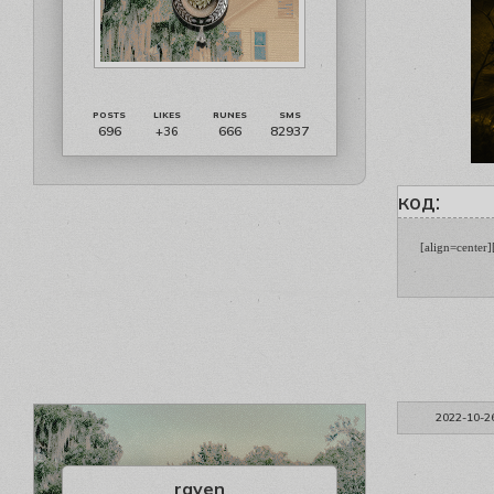
696
666
82937
+36
код:
[align=center
2022-10-2
raven