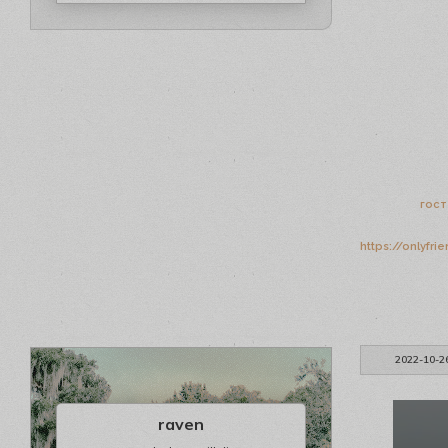
гост
https://onlyfri
2022-10-2
raven