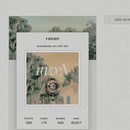
2022-10-2
raven
everybody we will die
696
666
82937
+36