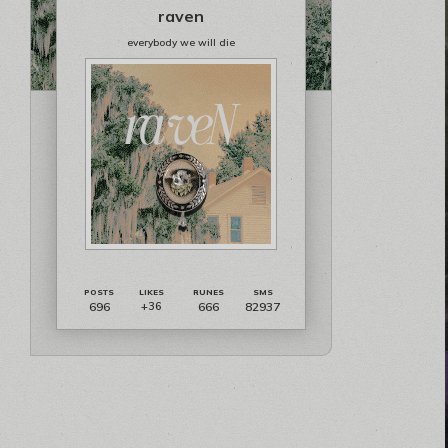
raven
everybody we will die
696
666
82937
+36