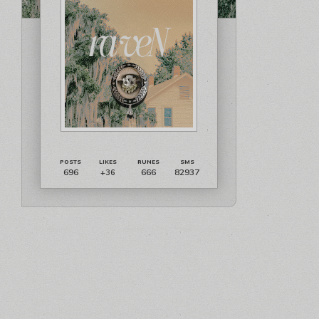
696
666
82937
+36