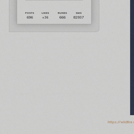
696
666
82937
+36
https://wildfir