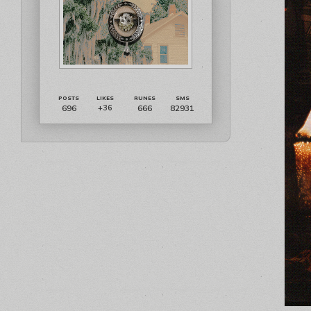
696
666
82931
+36