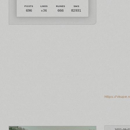
696
666
82931
+36
https://vkupe.
2022-09-0