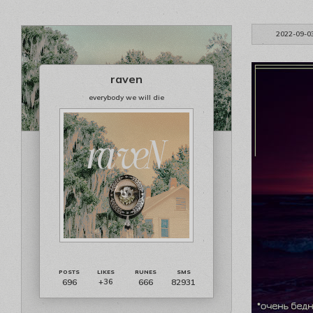
2022-09-0
raven
everybody we will die
696
666
82931
+36