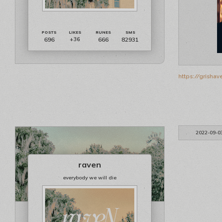
696
666
82931
+36
https://grisha
2022-09-0
raven
everybody we will die