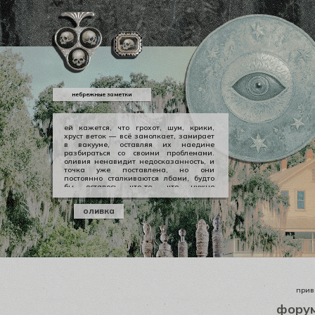
небрежные заметки
ей кажется, что грохот, шум, крики,
хруст веток — всё замолкает, замирает
в вакууме, оставляя их наедине
разбираться со своими проблемами.
оливия ненавидит недосказанность, и
точка уже поставлена, но они
постоянно сталкиваются лбами, будто
бы осталось что-то, что нужно
произнести вслух, выкричать, выскулить
болезненным визгом, чтобы не
оливка
тревожило никогда не заживающей
раной. но оливии нечего сказать
джеральду, а джеральду просто
плевать.
приве
фору