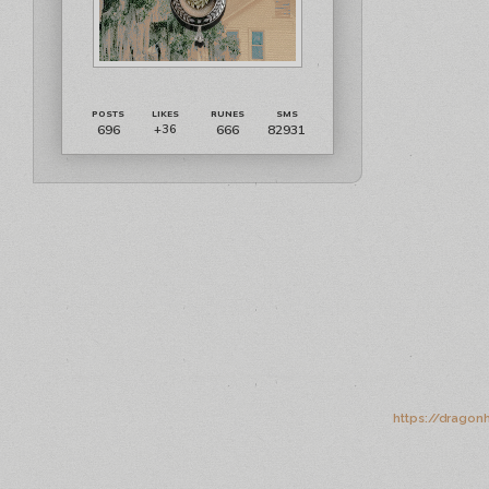
696
666
82931
+36
https://dragon