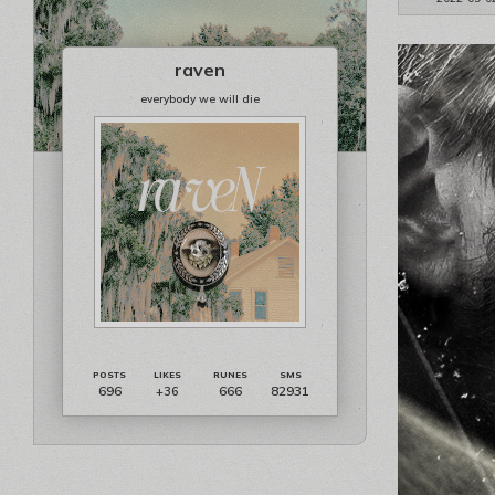
raven
everybody we will die
696
666
82931
+36