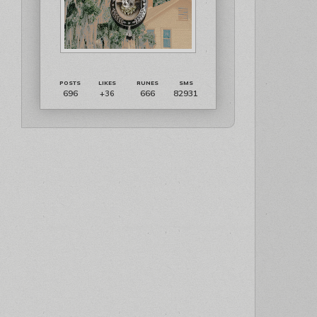
696
666
82931
+36