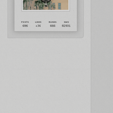
696
666
82931
+36