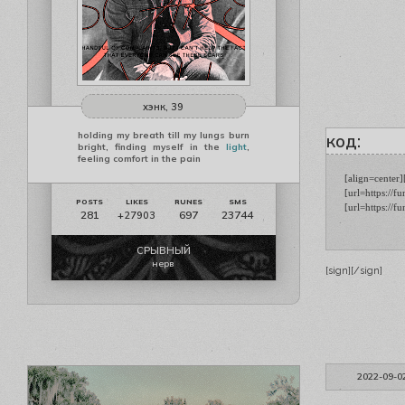
хэнк, 39
holding my breath till my lungs burn
код:
bright, finding myself in the
light
,
feeling comfort in the pain
[align=center
[url=https://
[url=https://
281
697
23744
+27903
СРЫВНЫЙ
нерв
[sign]
[/sign]
2022-09-0