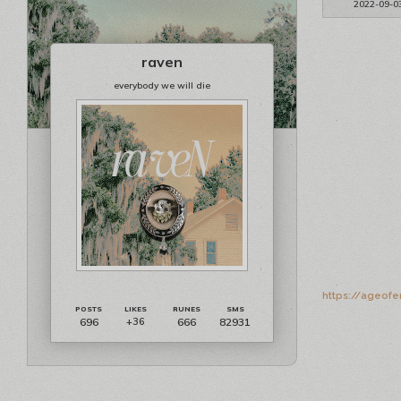
2022-09-0
raven
everybody we will die
https://ageofe
696
666
82931
+36