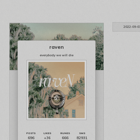
2022-09-0
raven
everybody we will die
696
666
82931
+36