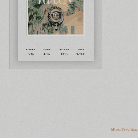
696
666
82931
+36
https://nights