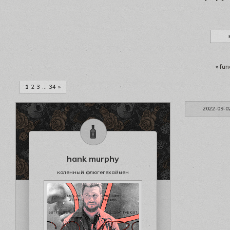
»
fun
1
2
3
…
34
»
2022-09-0
hank murphy
коленный флюгегехаймен