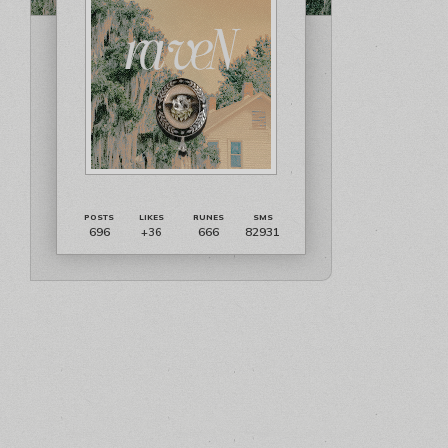
696
666
82931
+36