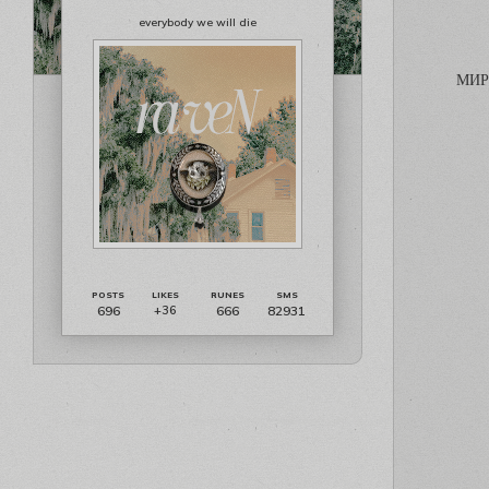
everybody we will die
МИР
696
666
82931
+36