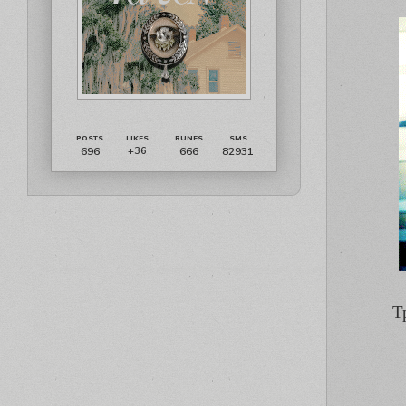
696
666
82931
+36
Т