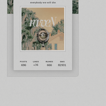
everybody we will die
696
666
82931
+36