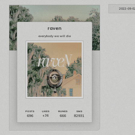
2022-09-0
raven
everybody we will die
696
666
82931
+36