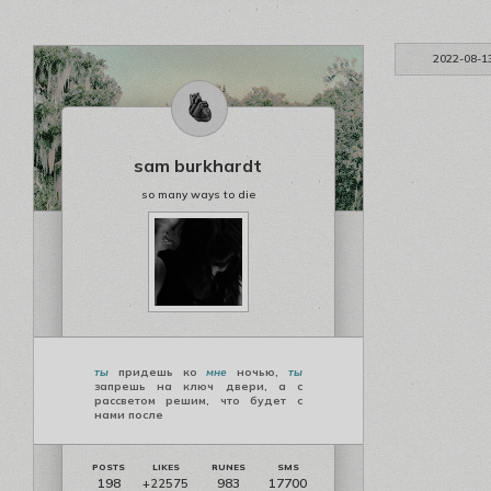
2022-08-1
sam burkhardt
so many ways to die
ты
придешь ко
мне
ночью,
ты
запрешь на ключ двери, а с
рассветом решим, что будет с
нами после
198
983
17700
+22575