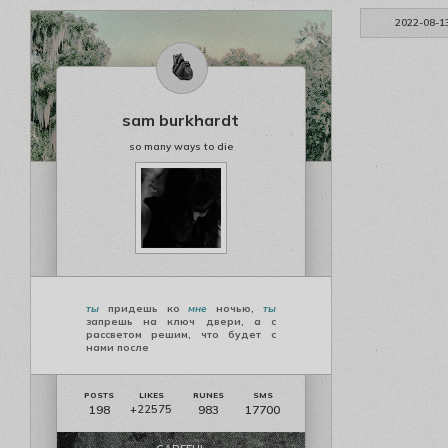
2022-08-1
sam burkhardt
so many ways to die
ты
придешь ко
мне
ночью,
ты
запрешь на ключ двери, а с
рассветом решим, что будет с
нами после
198
983
17700
+22575