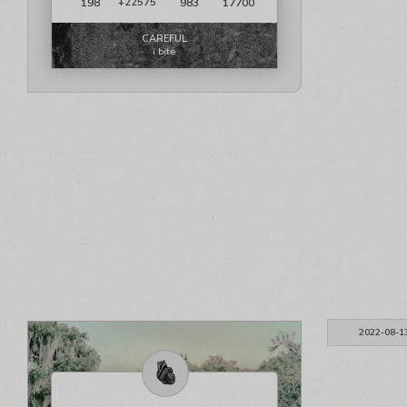
198
983
17700
+22575
CAREFUL
i bite
2022-08-1