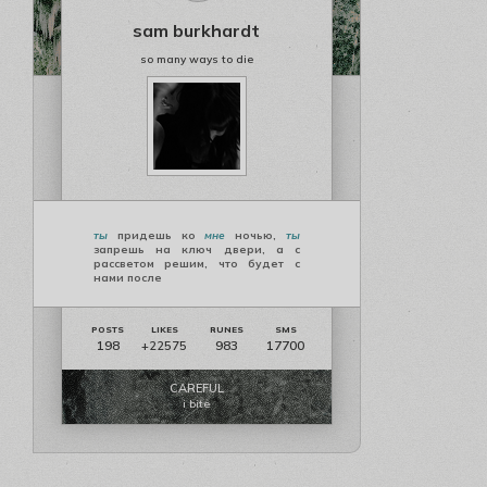
sam burkhardt
so many ways to die
ты
придешь ко
мне
ночью,
ты
запрешь на ключ двери, а с
рассветом решим, что будет с
нами после
198
983
17700
+22575
CAREFUL
i bite