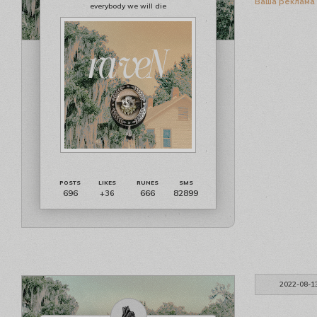
Ваша реклама
everybody we will die
696
666
82899
+36
2022-08-1