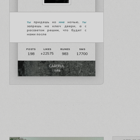
ты
придешь ко
мне
ночью,
ты
запрешь на ключ двери, а с
рассветом решим, что будет с
нами после
198
983
17700
+22575
CAREFUL
i bite