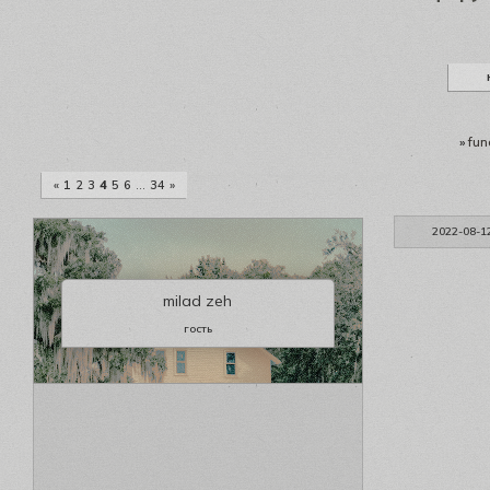
»
fun
«
1
2
3
4
5
6
…
34
»
2022-08-1
milad zeh
гость