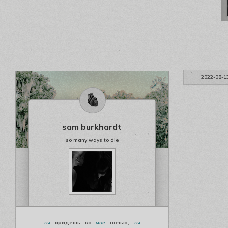
2022-08-1
sam burkhardt
so many ways to die
ты
придешь ко
мне
ночью,
ты