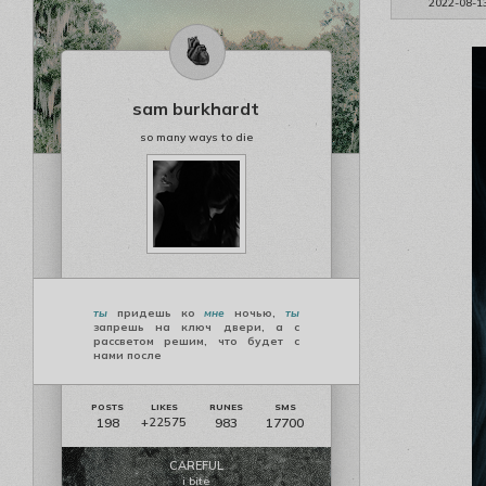
2022-08-1
sam burkhardt
so many ways to die
ты
придешь ко
мне
ночью,
ты
запрешь на ключ двери, а с
рассветом решим, что будет с
нами после
198
983
17700
+22575
CAREFUL
i bite