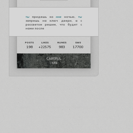
ты
придешь ко
мне
ночью,
ты
запрешь на ключ двери, а с
рассветом решим, что будет с
нами после
198
983
17700
+22575
CAREFUL
i bite