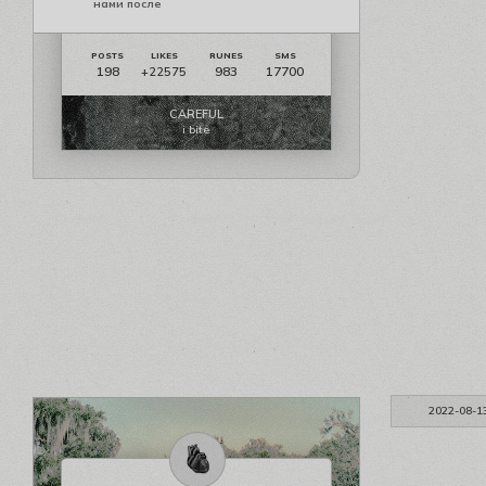
нами после
198
983
17700
+22575
CAREFUL
i bite
2022-08-1