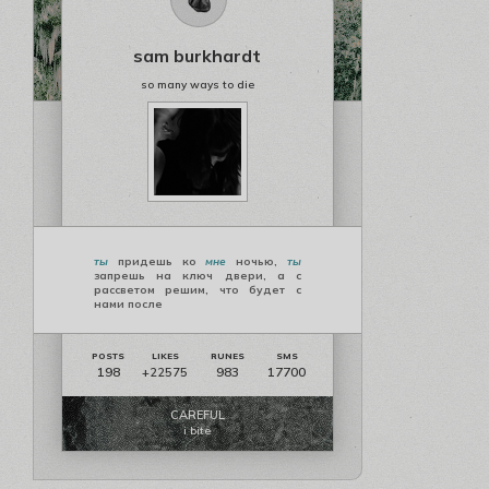
sam burkhardt
so many ways to die
ты
придешь ко
мне
ночью,
ты
запрешь на ключ двери, а с
рассветом решим, что будет с
нами после
198
983
17700
+22575
CAREFUL
i bite