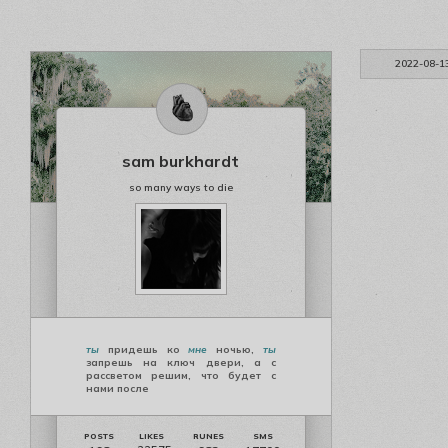
2022-08-1
sam burkhardt
so many ways to die
ты
придешь ко
мне
ночью,
ты
запрешь на ключ двери, а с
рассветом решим, что будет с
нами после