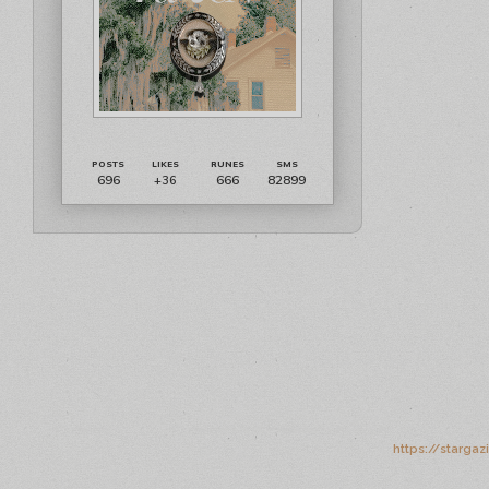
696
666
82899
+36
https://starga