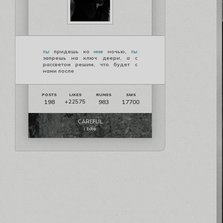
ты
придешь ко
мне
ночью,
ты
запрешь на ключ двери, а с
рассветом решим, что будет с
нами после
198
983
17700
+22575
CAREFUL
i bite