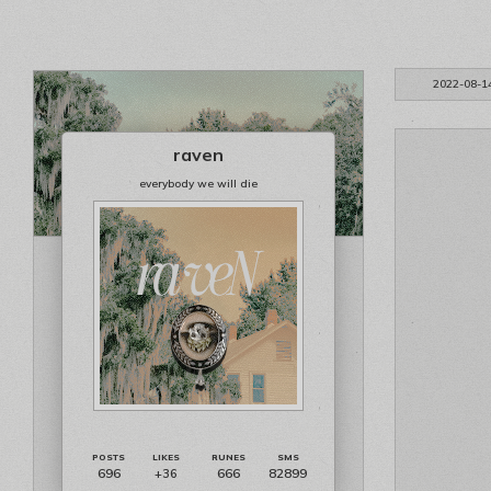
2022-08-1
raven
everybody we will die
696
666
82899
+36