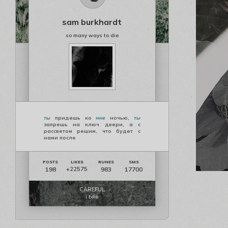
sam burkhardt
so many ways to die
ты
придешь ко
мне
ночью,
ты
запрешь на ключ двери, а с
рассветом решим, что будет с
нами после
198
983
17700
+22575
CAREFUL
i bite