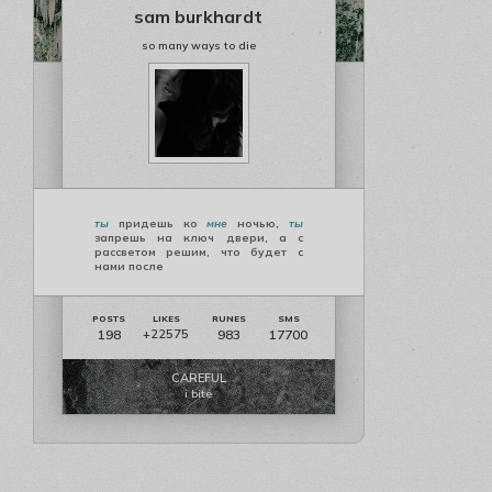
sam burkhardt
so many ways to die
ты
придешь ко
мне
ночью,
ты
запрешь на ключ двери, а с
рассветом решим, что будет с
нами после
198
983
17700
+22575
CAREFUL
i bite