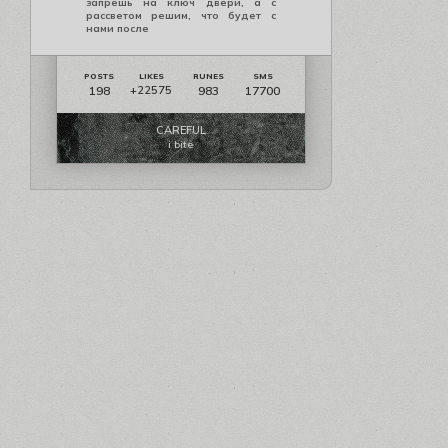
запрешь на ключ двери, а с
рассветом решим, что будет с
нами после
198
983
17700
+22575
CAREFUL
i bite