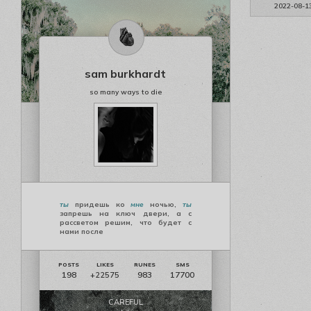
2022-08-1
sam burkhardt
so many ways to die
ты
придешь ко
мне
ночью,
ты
запрешь на ключ двери, а с
рассветом решим, что будет с
нами после
198
983
17700
+22575
CAREFUL