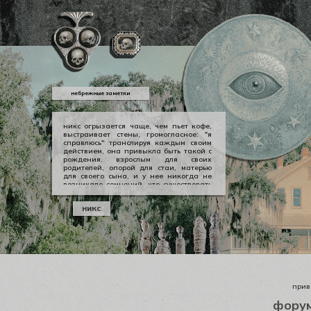
небрежные заметки
никс огрызается чаще, чем пьет кофе,
выстраивает стены, громогласное: "я
справлюсь" транслируя каждым своим
действием, она привыкла быть такой с
рождения. взрослым для своих
родителей, опорой для стаи, матерью
для своего сына, и у нее никогда не
возникало сомнений, что существовать
можно в принципе своем как-то иначе.
у никс опора — она сама, даже если
никс
уже давно изломанная, совершенно
ненадежная, но помощи она просит
тогда, когда не остается уже выбора.
приве
фору