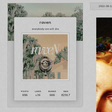
2022-08-1
raven
everybody we will die
696
666
82917
+36