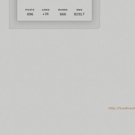
696
666
82917
+36
http://badmeet