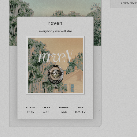
2022-08-1
raven
everybody we will die
696
666
82917
+36