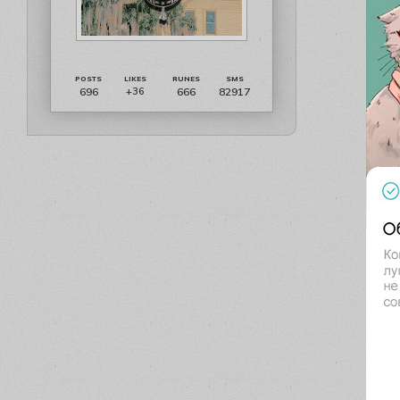
696
666
82917
+36