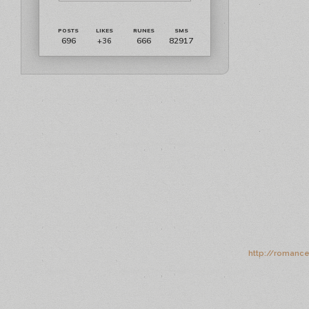
696
666
82917
+36
http://romanc