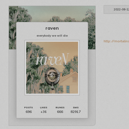
2022-08-1
raven
everybody we will die
http://mortali
696
666
82917
+36