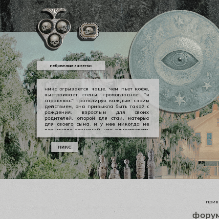
небрежные заметки
никс огрызается чаще, чем пьет кофе,
выстраивает стены, громогласное: "я
справлюсь" транслируя каждым своим
действием, она привыкла быть такой с
рождения. взрослым для своих
родителей, опорой для стаи, матерью
для своего сына, и у нее никогда не
возникало сомнений, что существовать
можно в принципе своем как-то иначе.
у никс опора — она сама, даже если
никс
уже давно изломанная, совершенно
ненадежная, но помощи она просит
тогда, когда не остается уже выбора.
приве
фору