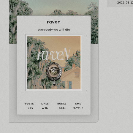
2022-08-1
raven
everybody we will die
696
666
82917
+36