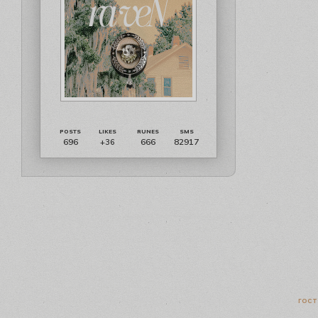
696
666
82917
+36
гост