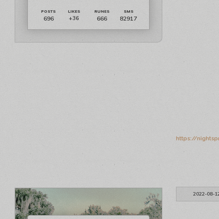
696
666
82917
+36
https://nights
2022-08-1