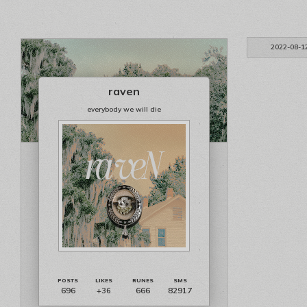
2022-08-1
raven
everybody we will die
696
666
82917
+36