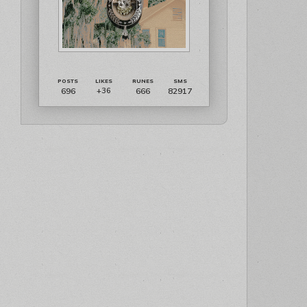
696
666
82917
+36