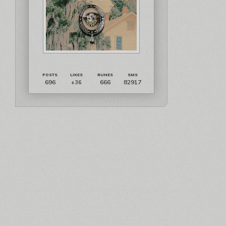
696
666
82917
+36