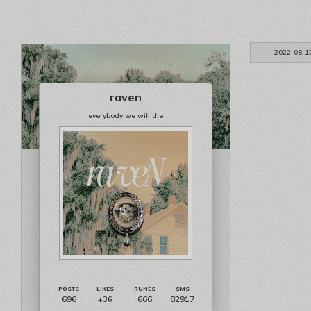
2022-08-1
raven
everybody we will die
696
666
82917
+36