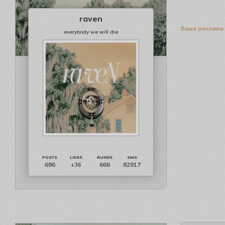
raven
Ваша реклама
everybody we will die
696
666
82917
+36