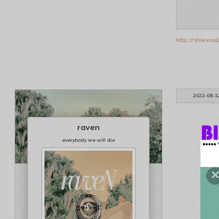
http://shlexnul
2022-08-1
raven
everybody we will die