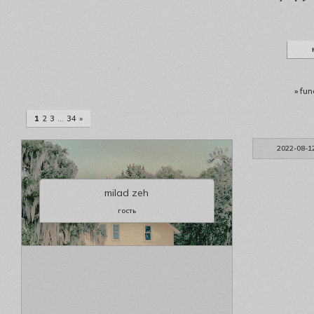
»
fun
1
2
3
…
34
»
2022-08-1
milad zeh
гость