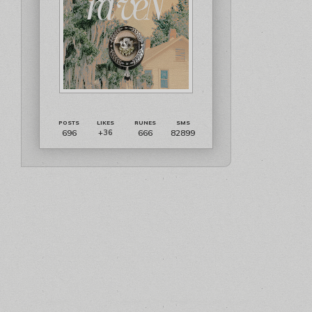
696
666
82899
+36