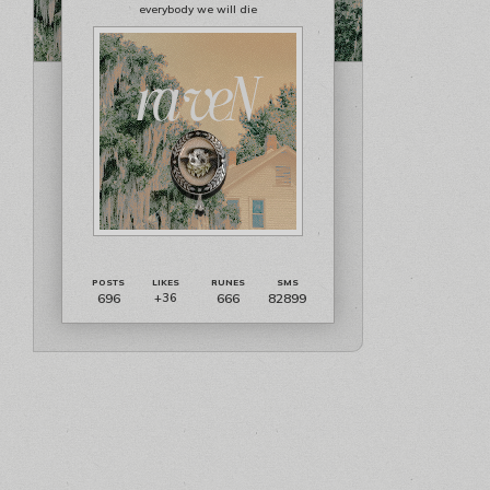
everybody we will die
696
666
82899
+36