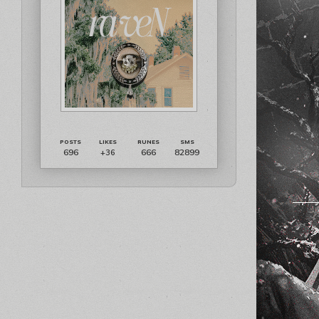
696
666
82899
+36