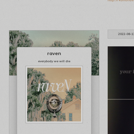
http://konoho
2022-08-1
raven
everybody we will die