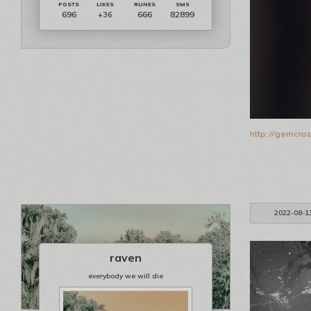
696
666
82899
+36
http://gemcro
2022-08-1
raven
everybody we will die