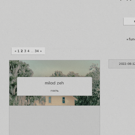
»
fun
«
1
2
3
4
…
34
»
2022-08-1
milad zeh
гость