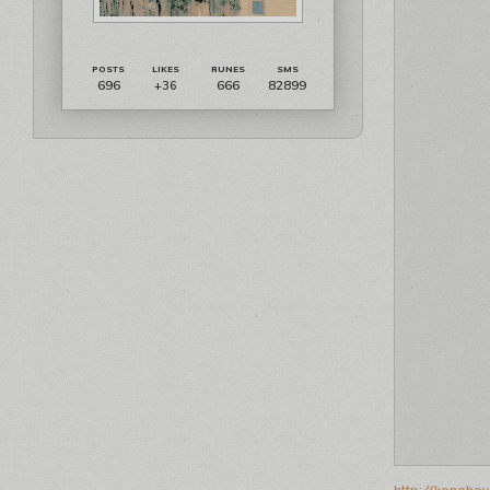
696
666
82899
+36