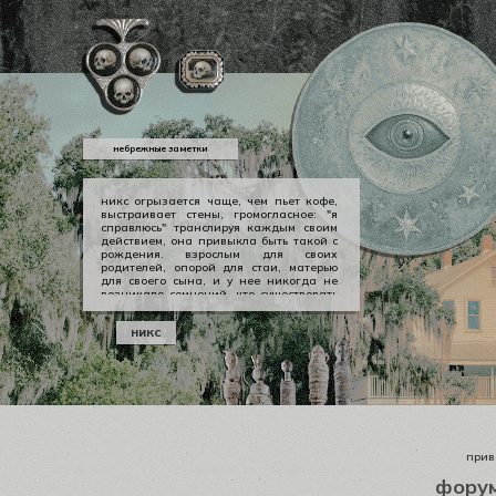
небрежные заметки
никс огрызается чаще, чем пьет кофе,
выстраивает стены, громогласное: "я
справлюсь" транслируя каждым своим
действием, она привыкла быть такой с
рождения. взрослым для своих
родителей, опорой для стаи, матерью
для своего сына, и у нее никогда не
возникало сомнений, что существовать
можно в принципе своем как-то иначе.
у никс опора — она сама, даже если
никс
уже давно изломанная, совершенно
ненадежная, но помощи она просит
тогда, когда не остается уже выбора.
приве
фору