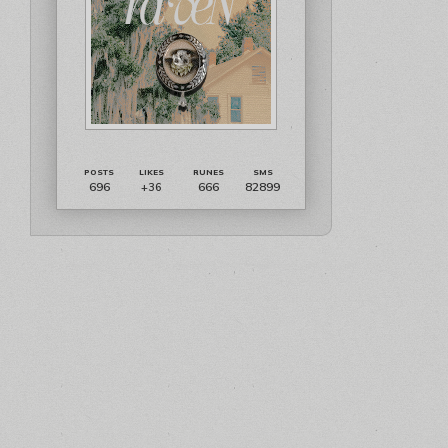
696
666
82899
+36