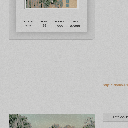
696
666
82899
+36
http://shakalc
2022-08-1