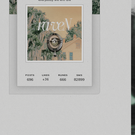
696
666
82899
+36