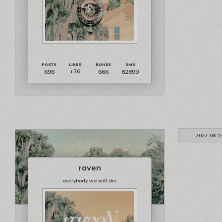
696
666
82899
+36
2022-08-1
raven
everybody we will die