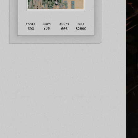
696
666
82899
+36