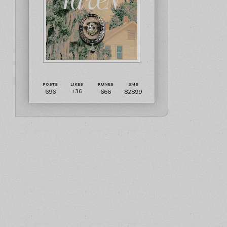
696
666
82899
+36