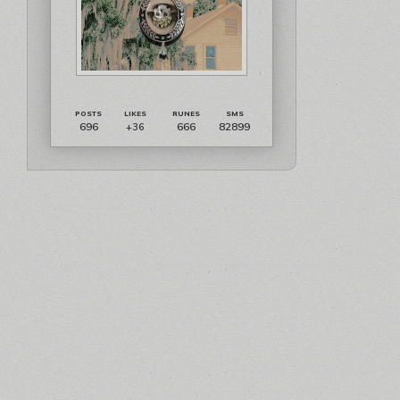
696
666
82899
+36