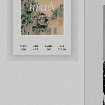
696
666
82899
+36