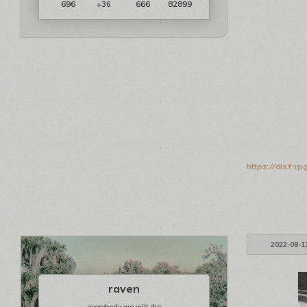
696
666
82899
+36
https://dis.f-
2022-08-1
raven
everybody we will die