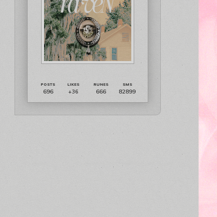
696
666
82899
+36