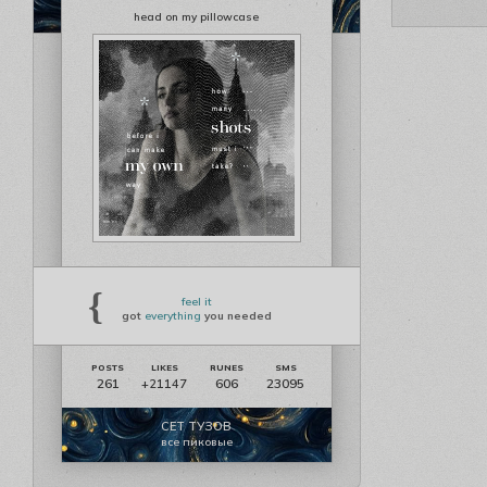
head on my pillowcase
{
feel it
got
everything
you needed
261
606
23095
+21147
СЕТ ТУЗОВ
все пиковые