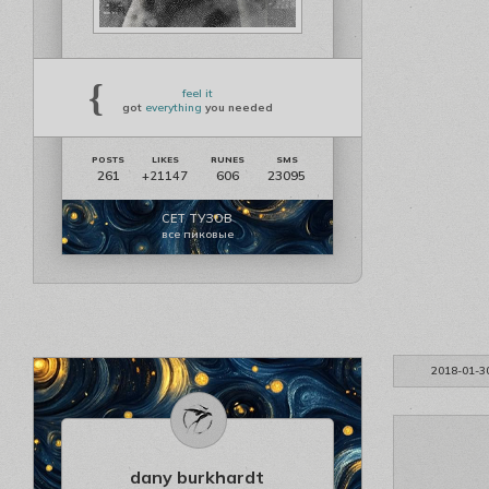
{
feel it
got
everything
you needed
261
606
23095
+21147
СЕТ ТУЗОВ
все пиковые
2018-01-3
dany burkhardt