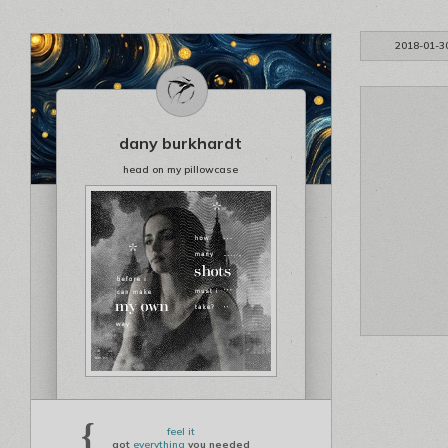
2018-01-3
dany burkhardt
head on my pillowcase
{
feel it
got
everything
you needed