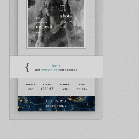
{
feel it
got
everything
you needed
261
606
23095
+21147
СЕТ ТУЗОВ
все пиковые