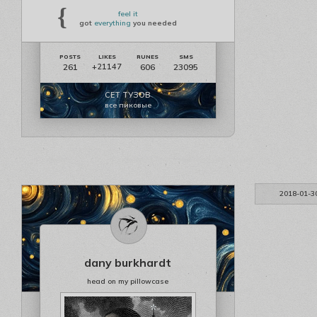
{
feel it
got
everything
you needed
261
606
23095
+21147
СЕТ ТУЗОВ
все пиковые
2018-01-3
dany burkhardt
head on my pillowcase