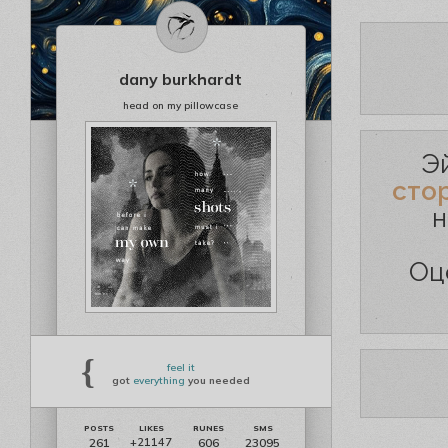
dany burkhardt
head on my pillowcase
Э
сто
н
Оц
{
feel it
got
everything
you needed
261
606
23095
+21147