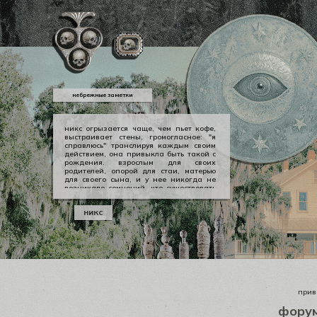
небрежные заметки
никс огрызается чаще, чем пьет кофе,
выстраивает стены, громогласное: "я
справлюсь" транслируя каждым своим
действием, она привыкла быть такой с
рождения. взрослым для своих
родителей, опорой для стаи, матерью
для своего сына, и у нее никогда не
возникало сомнений, что существовать
можно в принципе своем как-то иначе.
у никс опора — она сама, даже если
никс
уже давно изломанная, совершенно
ненадежная, но помощи она просит
тогда, когда не остается уже выбора.
приве
фору