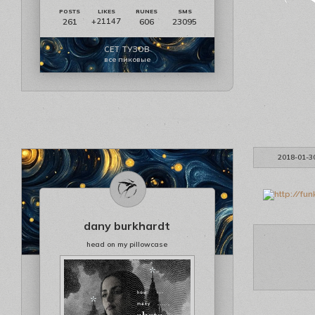
261
606
23095
+21147
СЕТ ТУЗОВ
все пиковые
2018-01-3
dany burkhardt
head on my pillowcase