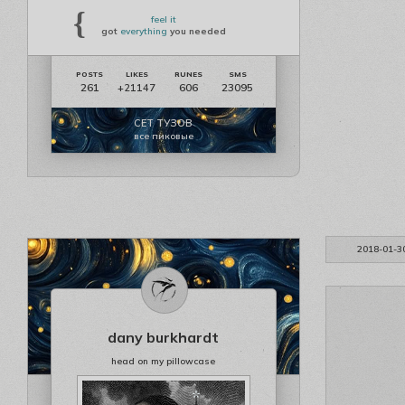
{
feel it
got
everything
you needed
261
606
23095
+21147
СЕТ ТУЗОВ
все пиковые
2018-01-3
dany burkhardt
head on my pillowcase