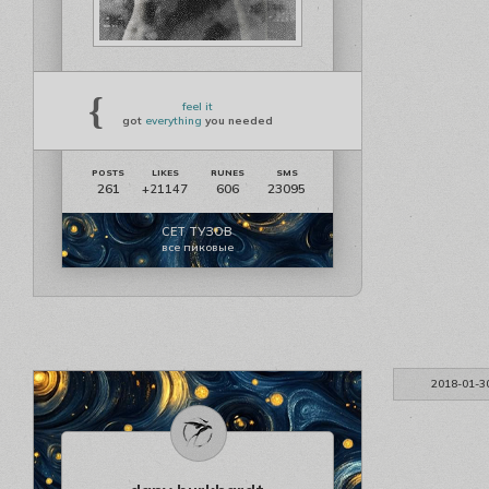
{
feel it
got
everything
you needed
261
606
23095
+21147
СЕТ ТУЗОВ
все пиковые
2018-01-3