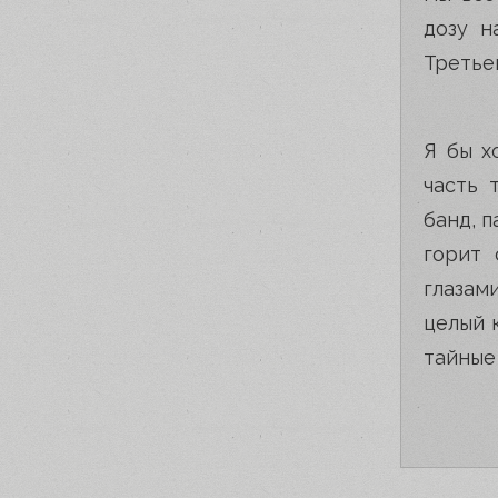
дозу н
Третьег
Я бы х
часть 
банд, п
горит 
глазам
целый 
тайные