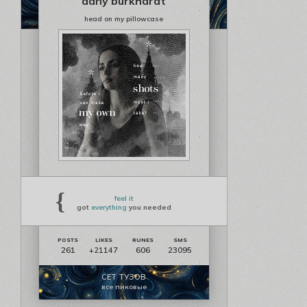
dany burkhardt
head on my pillowcase
{
feel it
got
everything
you needed
261
606
23095
+21147
СЕТ ТУЗОВ
все пиковые