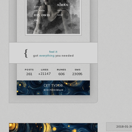
{
feel it
got
everything
you needed
261
606
23095
+21147
СЕТ ТУЗОВ
все пиковые
2018-01-3