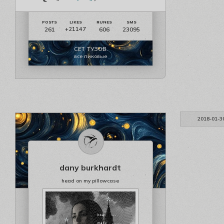
261
606
23095
+21147
СЕТ ТУЗОВ
все пиковые
2018-01-3
dany burkhardt
head on my pillowcase