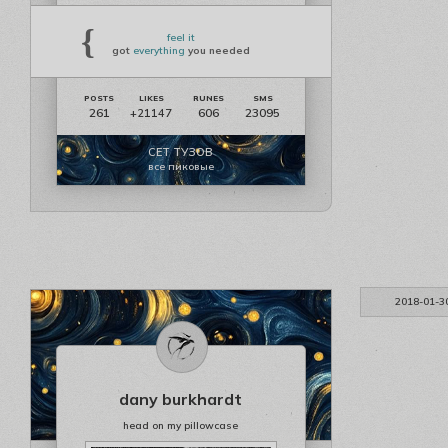
{
feel it
got
everything
you needed
261
606
23095
+21147
СЕТ ТУЗОВ
все пиковые
2018-01-3
dany burkhardt
head on my pillowcase