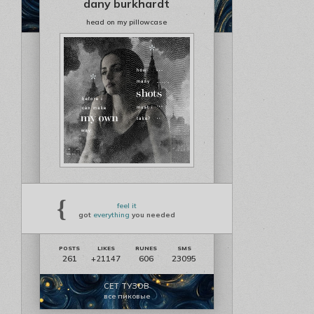
dany burkhardt
head on my pillowcase
{
feel it
got
everything
you needed
261
606
23095
+21147
СЕТ ТУЗОВ
все пиковые