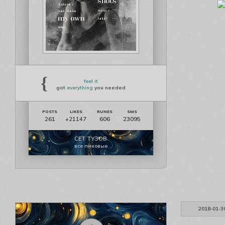
{
feel it
got
everything
you needed
261
606
23095
+21147
СЕТ ТУЗОВ
все пиковые
2018-01-3