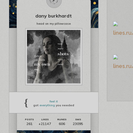
dany burkhardt
head on my pillowcase
{
feel it
got
everything
you needed
261
606
23095
+21147