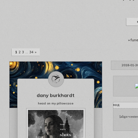
»
fune
1
2
3
…
34
»
2018-01-3
dany burkhardt
head on my pillowcase
код:
[align=center