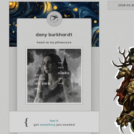
2018-01-3
dany burkhardt
head on my pillowcase
{
feel it
got
everything
you needed