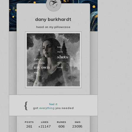
dany burkhardt
head on my pillowcase
{
feel it
got
everything
you needed
261
606
23095
+21147