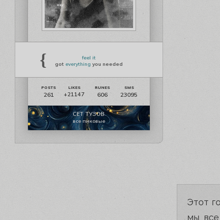
{
feel it
got
everything
you needed
261
606
23095
+21147
СЕТ ТУЗОВ
все пиковые
Этот г
мы все