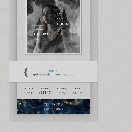
{
feel it
got
everything
you needed
261
606
23095
+21147
СЕТ ТУЗОВ
все пиковые