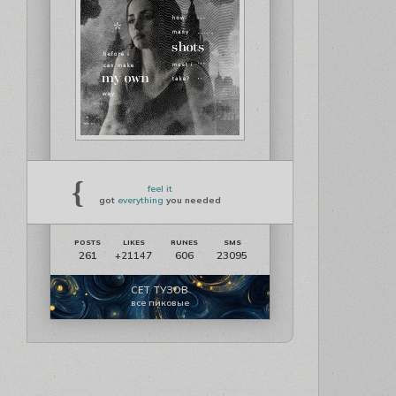
{
feel it
got
everything
you needed
261
606
23095
+21147
СЕТ ТУЗОВ
все пиковые