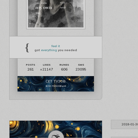
{
feel it
got
everything
you needed
261
606
23095
+21147
СЕТ ТУЗОВ
все пиковые
2018-01-3