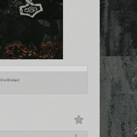
[/url][/align]
0
2