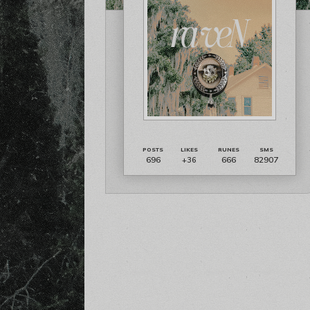
696
666
82907
+36