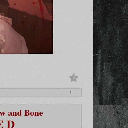
0
3
ow and Bone
E D