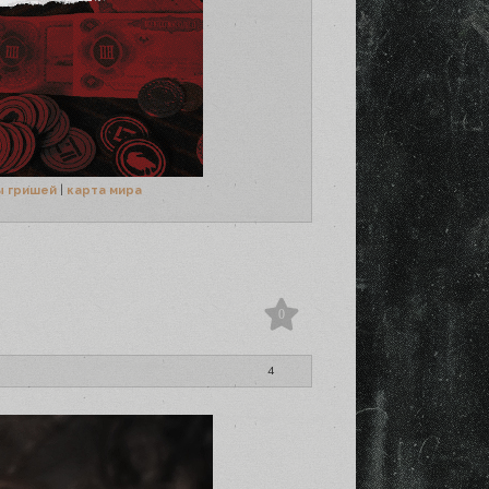
ы гришей
|
карта мира
0
4