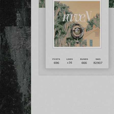
696
666
82907
+36