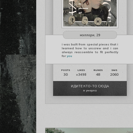
мэллори, 29
i was built from special pieces that i
learned how to unscrew and i can
always reassemble to fit perfectly
for
you
30
48
2060
+3498
ИДИТЕ КТО-ТО СЮДА
я умерла