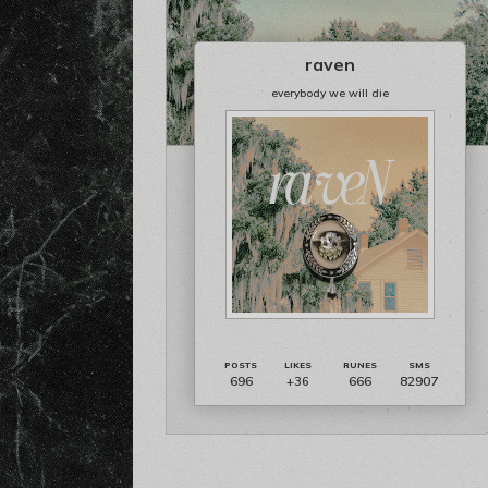
raven
everybody we will die
696
666
82907
+36