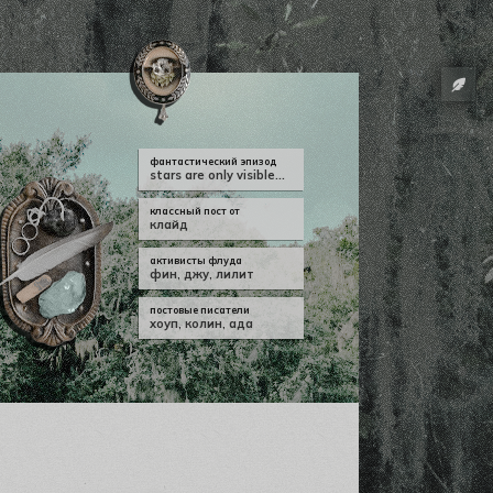
фантастический эпизод
stars are only visible...
классный пост от
клайд
активисты флуда
фин
,
джу
,
лилит
постовые писатели
хоуп
,
колин
,
ада