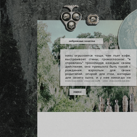
небрежные заметки
никс огрызается чаще, чем пьет кофе,
выстраивает стены, громогласное: "я
справлюсь" транслируя каждым своим
действием, она привыкла быть такой с
рождения. взрослым для своих
родителей, опорой для стаи, матерью
для своего сына, и у нее никогда не
возникало сомнений, что существовать
можно в принципе своем как-то иначе.
у никс опора — она сама, даже если
никс
уже давно изломанная, совершенно
ненадежная, но помощи она просит
тогда, когда не остается уже выбора.