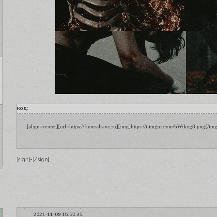
код:
[align=center][url=https://funeralrave.ru][img]https://i.imgur.com/bWtkxg8.png[/img]
[sign]-[/sign]
2021-11-09 15:50:35