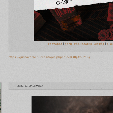
гостевая
|
роли
|
хронология
|
сюжет
|
сил
https://grishaverse.ru/viewtopic.php?pid=82189#p82189
2021-11-09 16:08:13