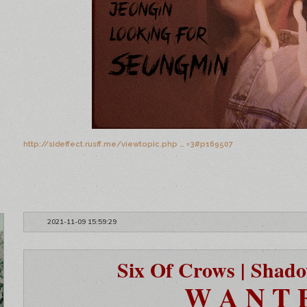
http://sideffect.rusff.me/viewtopic.php … =3#p169507
2021-11-09 15:59:29
Six Of Crows | Shad
W A N T 