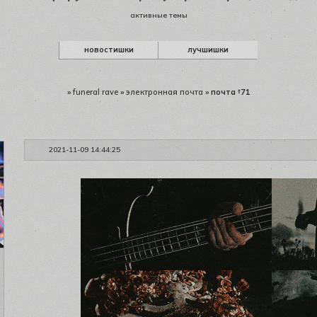
активные темы
новостишки
лучшишки
»
funeral rave
»
электронная почта
»
почта †71
2021-11-09 14:44:25