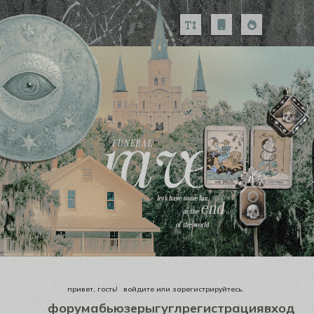
привет, гость!
войдите
или
зарегистрируйтесь
.
форум
абьюзеры
гугл
регистрация
вход