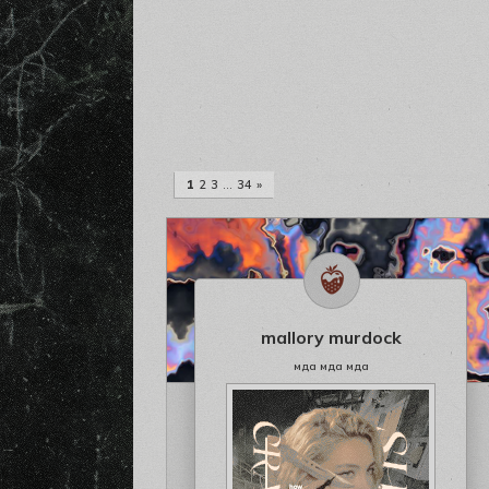
1
2
3
…
34
»
mallory murdock
мда мда мда