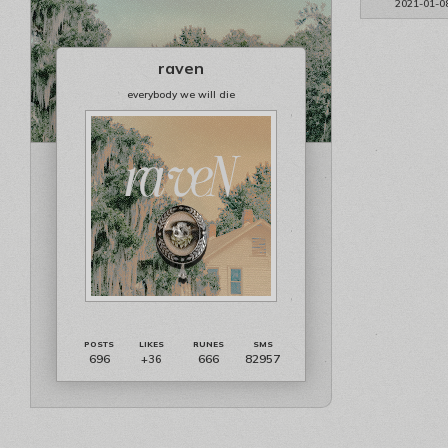
2021-01-0
raven
everybody we will die
696
666
82957
+36