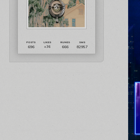
696
666
82957
+36