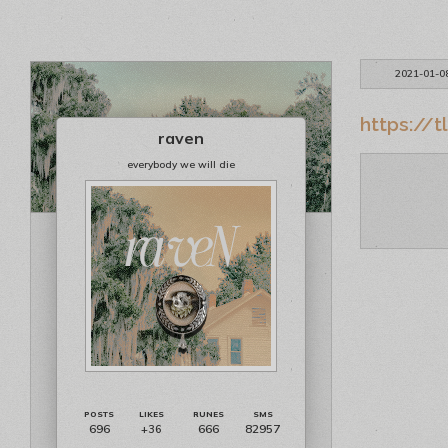
2021-01-0
https://t
raven
everybody we will die
696
666
82957
+36