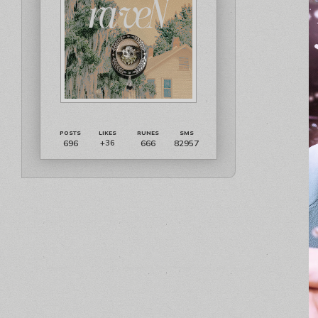
696
666
82957
+36