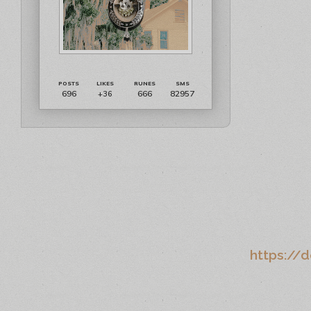
696
666
82957
+36
https://d