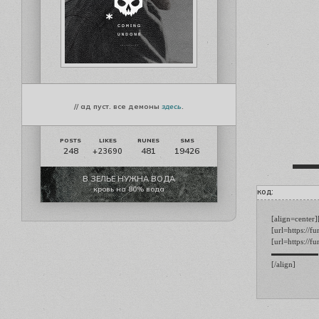
// ад пуст. все демоны
здесь
.
248
481
19426
+23690
▬
В ЗЕЛЬЕ НУЖНА ВОДА
кровь на 80% вода
код:
[align=center]
[url=https://
[url=https://
▬▬▬▬▬▬ [b][s
[/align]