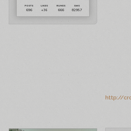
696
666
82957
+36
http://cr