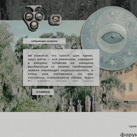
небрежные заметки
ей кажется, что грохот, шум, крики,
хруст веток — всё замолкает, замирает
в вакууме, оставляя их наедине
разбираться со своими проблемами.
оливия ненавидит недосказанность, и
точка уже поставлена, но они
постоянно сталкиваются лбами, будто
бы осталось что-то, что нужно
произнести вслух, выкричать, выскулить
болезненным визгом, чтобы не
оливка
тревожило никогда не заживающей
раной. но оливии нечего сказать
джеральду, а джеральду просто
плевать.
приве
фору