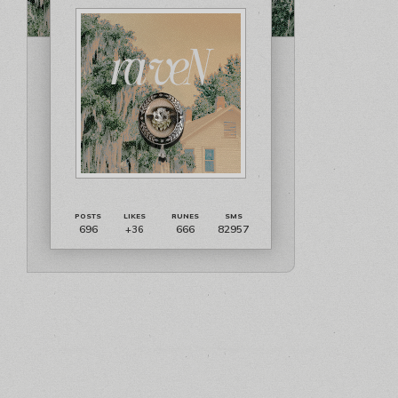
696
666
82957
+36