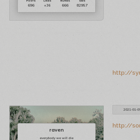
696
666
82957
+36
http://sy
2021-01-0
http://s
raven
everybody we will die