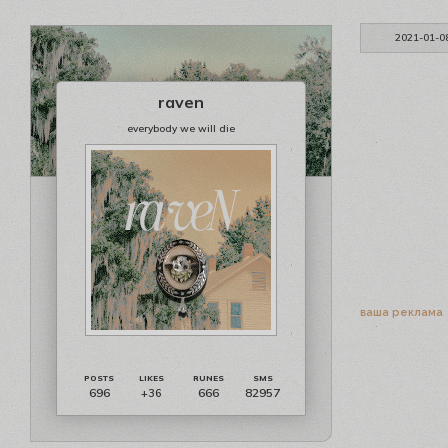
2021-01-0
raven
everybody we will die
ваша реклама
696
666
82957
+36