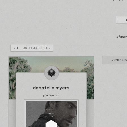
»
funer
«
1
…
30
31
32
33
34
»
2020-12-2
donatello myers
you can run