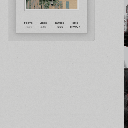
696
666
82957
+36