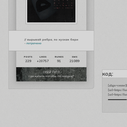
// вырывай ребра, по кускам бери
-
потрачено
229
91
21089
+20757
ОКЕЙ ГУГЛ
код:
где купить лопаты по скидке?
[align=center]
[url=https://
[url=https://
▬▬▬▬▬▬ [b][s