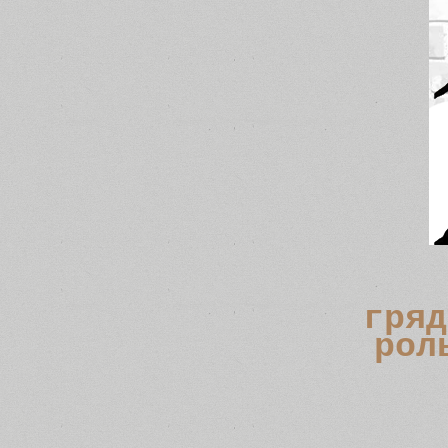
гряд
рол