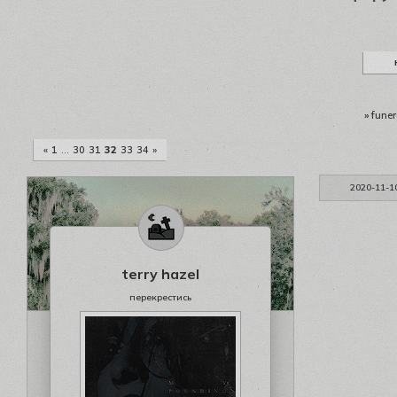
»
funer
«
1
…
30
31
32
33
34
»
2020-11-1
terry hazel
перекрестись