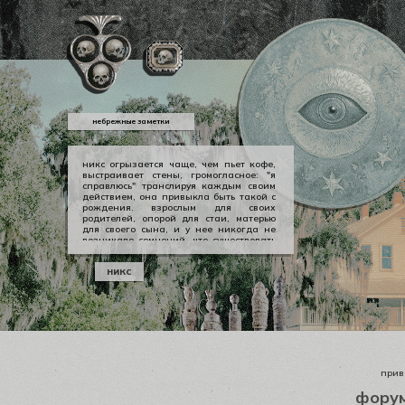
небрежные заметки
никс огрызается чаще, чем пьет кофе,
выстраивает стены, громогласное: "я
справлюсь" транслируя каждым своим
действием, она привыкла быть такой с
рождения. взрослым для своих
родителей, опорой для стаи, матерью
для своего сына, и у нее никогда не
возникало сомнений, что существовать
можно в принципе своем как-то иначе.
у никс опора — она сама, даже если
никс
уже давно изломанная, совершенно
ненадежная, но помощи она просит
тогда, когда не остается уже выбора.
приве
фору