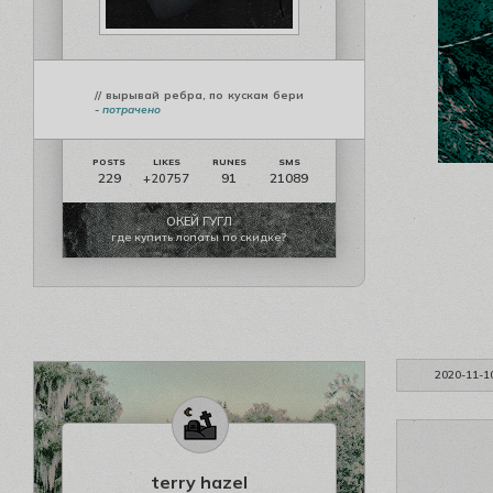
// вырывай ребра, по кускам бери
-
потрачено
229
91
21089
+20757
ОКЕЙ ГУГЛ
где купить лопаты по скидке?
2020-11-1
terry hazel