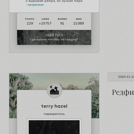
// вырывай ребра, по кускам бери
-
потрачено
229
91
21089
+20757
ОКЕЙ ГУГЛ
где купить лопаты по скидке?
2020-11-1
Редфи
terry hazel
перекрестись