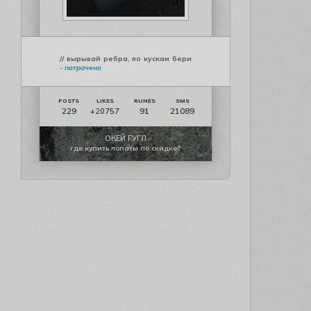
// вырывай ребра, по кускам бери
-
потрачено
229
91
21089
+20757
ОКЕЙ ГУГЛ
где купить лопаты по скидке?