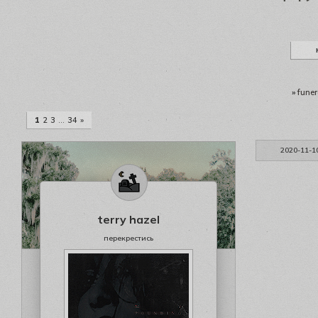
»
funer
1
2
3
…
34
»
2020-11-1
terry hazel
перекрестись