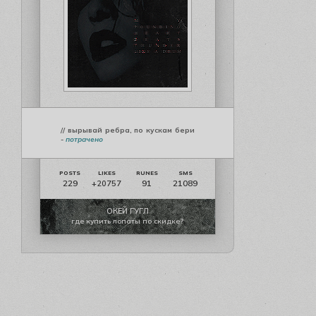
// вырывай ребра, по кускам бери
-
потрачено
229
91
21089
+20757
ОКЕЙ ГУГЛ
где купить лопаты по скидке?