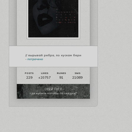
// вырывай ребра, по кускам бери
-
потрачено
229
91
21089
+20757
ОКЕЙ ГУГЛ
где купить лопаты по скидке?