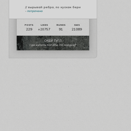
// вырывай ребра, по кускам бери
-
потрачено
229
91
21089
+20757
ОКЕЙ ГУГЛ
где купить лопаты по скидке?