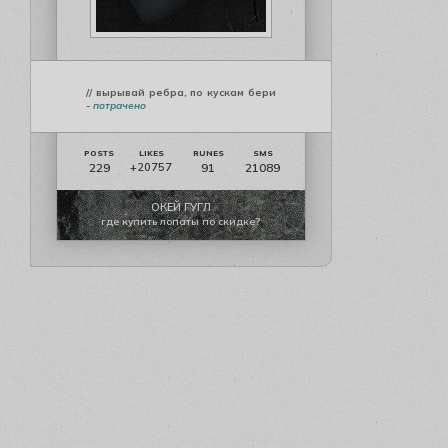
// вырывай ребра, по кускам бери
-
потрачено
229
91
21089
+20757
ОКЕЙ ГУГЛ
где купить лопаты по скидке?