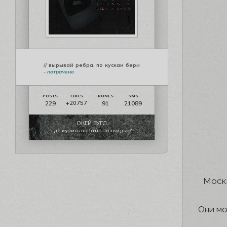
// вырывай ребра, по кускам бери
-
потрачено
229
91
21089
+20757
ОКЕЙ ГУГЛ
где купить лопаты по скидке?
Москв
Они мо