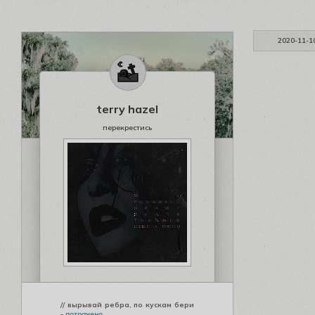
2020-11-1
terry hazel
перекрестись
// вырывай ребра, по кускам бери
-
потрачено