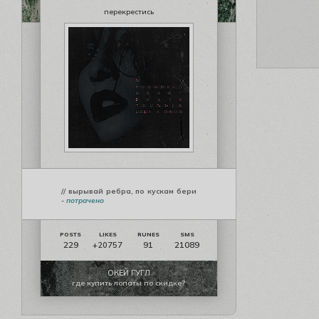
перекрестись
// вырывай ребра, по кускам бери
-
потрачено
229
91
21089
+20757
ОКЕЙ ГУГЛ
где купить лопаты по скидке?