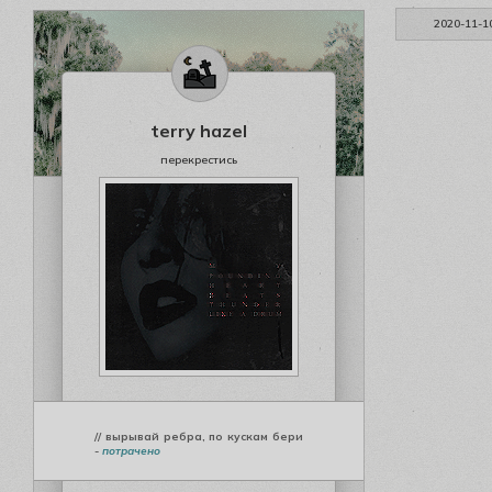
2020-11-1
terry hazel
перекрестись
// вырывай ребра, по кускам бери
-
потрачено