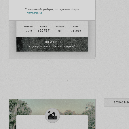
// вырывай ребра, по кускам бери
-
потрачено
229
91
21089
+20757
ОКЕЙ ГУГЛ
где купить лопаты по скидке?
2020-11-1