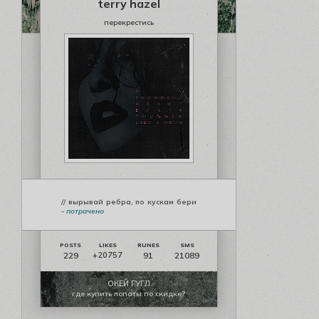
terry hazel
перекрестись
// вырывай ребра, по кускам бери
-
потрачено
229
91
21089
+20757
ОКЕЙ ГУГЛ
где купить лопаты по скидке?