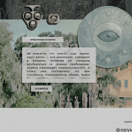
небрежные заметки
ей кажется, что грохот, шум, крики,
хруст веток — всё замолкает, замирает
в вакууме, оставляя их наедине
разбираться со своими проблемами.
оливия ненавидит недосказанность, и
точка уже поставлена, но они
постоянно сталкиваются лбами, будто
бы осталось что-то, что нужно
произнести вслух, выкричать, выскулить
болезненным визгом, чтобы не
оливка
тревожило никогда не заживающей
раной. но оливии нечего сказать
джеральду, а джеральду просто
плевать.
приве
фору