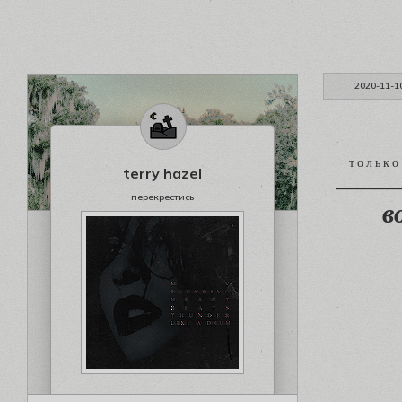
2020-11-1
т о л ь 
terry hazel
—————
перекрестись
в