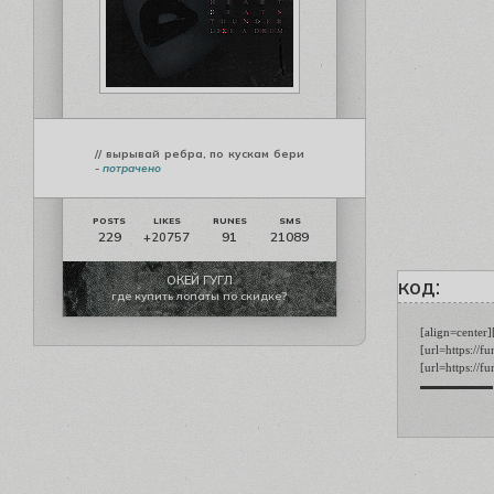
// вырывай ребра, по кускам бери
-
потрачено
229
91
21089
+20757
ОКЕЙ ГУГЛ
код:
где купить лопаты по скидке?
[align=center]
[url=https://
[url=https://
▬▬▬▬▬▬ [b][s