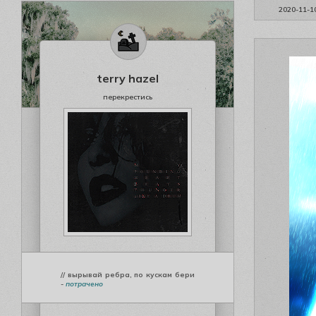
2020-11-1
terry hazel
перекрестись
// вырывай ребра, по кускам бери
-
потрачено