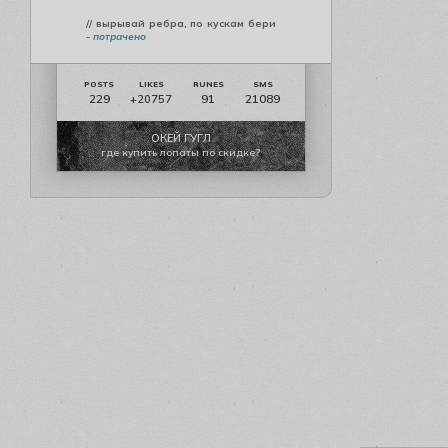
// вырывай ребра, по кускам бери
-
потрачено
229
91
21089
+20757
ОКЕЙ ГУГЛ
где купить лопаты по скидке?