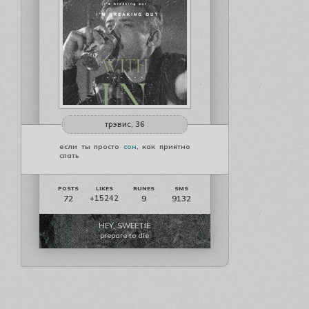
трэвис, 36
если ты просто
сон
, как приятно
спать
72
9
9132
+15242
HEY, SWEETIE
prepare to die