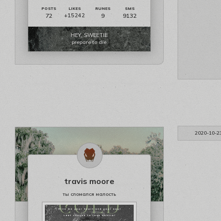
72
9
9132
+15242
HEY, SWEETIE
prepare to die
2020-10-2
travis moore
ты сломался малость