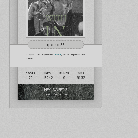
трэвис, 36
если ты просто
сон
, как приятно
спать
72
9
9132
+15242
HEY, SWEETIE
prepare to die