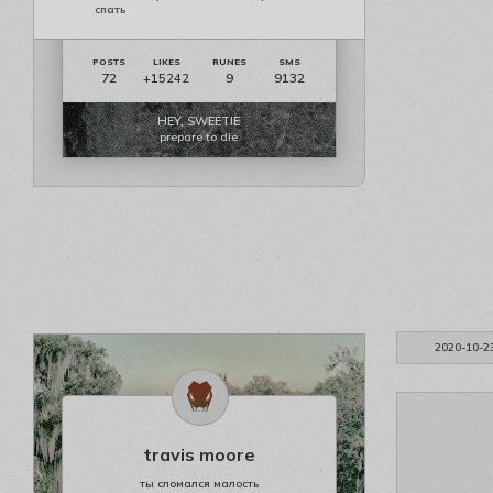
спать
72
9
9132
+15242
HEY, SWEETIE
prepare to die
2020-10-2
travis moore
ты сломался малость