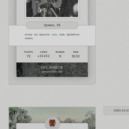
трэвис, 36
если ты просто
сон
, как приятно
спать
72
9
9132
+15242
HEY, SWEETIE
prepare to die
2020-10-2