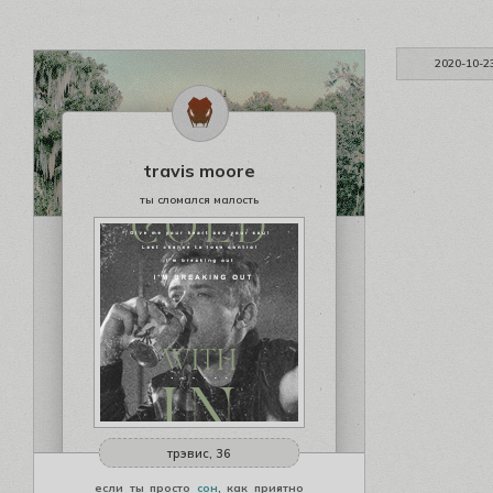
2020-10-2
travis moore
ты сломался малость
трэвис, 36
если ты просто
сон
, как приятно