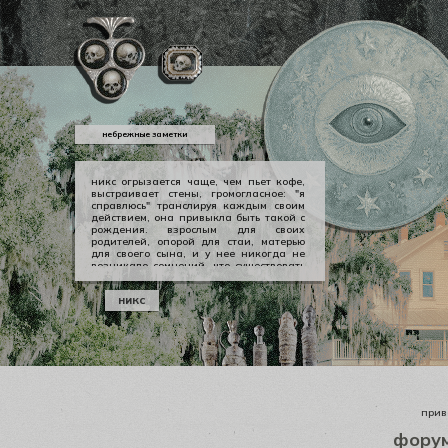
небрежные заметки
никс огрызается чаще, чем пьет кофе,
выстраивает стены, громогласное: "я
справлюсь" транслируя каждым своим
действием, она привыкла быть такой с
рождения. взрослым для своих
родителей, опорой для стаи, матерью
для своего сына, и у нее никогда не
возникало сомнений, что существовать
можно в принципе своем как-то иначе.
у никс опора — она сама, даже если
никс
уже давно изломанная, совершенно
ненадежная, но помощи она просит
тогда, когда не остается уже выбора.
приве
фору