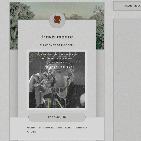
2020-10-2
travis moore
ты сломался малость
трэвис, 36
если ты просто
сон
, как приятно
спать