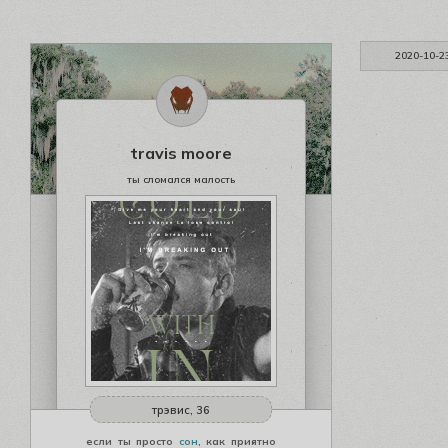
2020-10-2
travis moore
ты сломался малость
трэвис, 36
если ты просто
сон
, как приятно