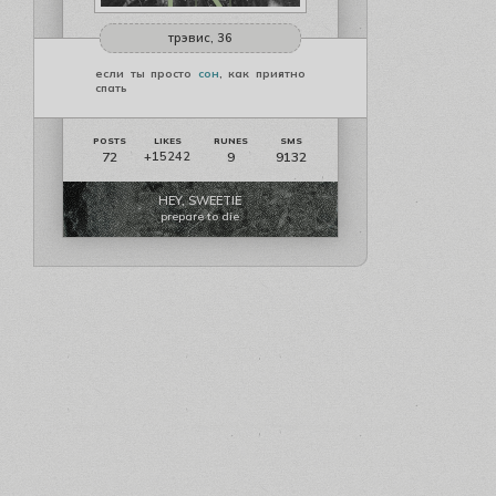
трэвис, 36
если ты просто
сон
, как приятно
спать
72
9
9132
+15242
HEY, SWEETIE
prepare to die