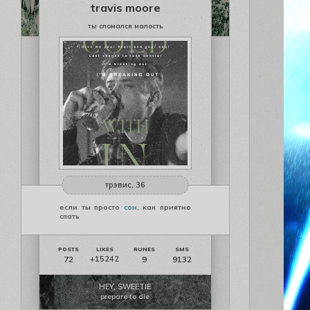
travis moore
ты сломался малость
трэвис, 36
если ты просто
сон
, как приятно
спать
72
9
9132
+15242
HEY, SWEETIE
prepare to die