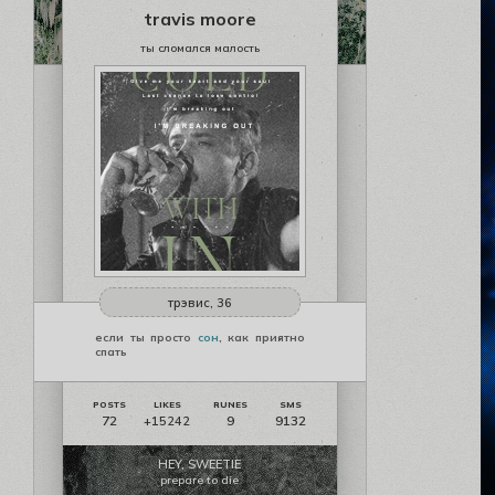
travis moore
ты сломался малость
трэвис, 36
если ты просто
сон
, как приятно
спать
72
9
9132
+15242
HEY, SWEETIE
prepare to die