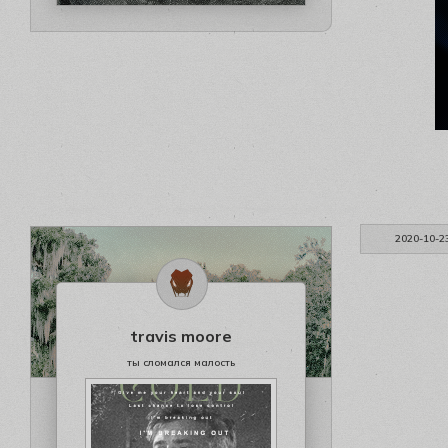
2020-10-2
travis moore
ты сломался малость