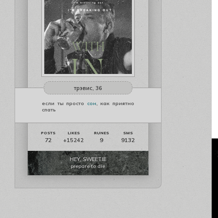
трэвис, 36
если ты просто
сон
, как приятно
спать
72
9
9132
+15242
HEY, SWEETIE
prepare to die