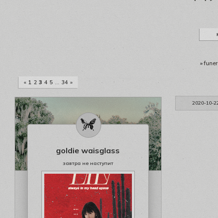
»
funer
«
1
2
3
4
5
…
34
»
2020-10-2
goldie waisglass
завтра не наступит