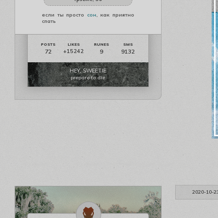
если ты просто
сон
, как приятно
спать
72
9
9132
+15242
HEY, SWEETIE
prepare to die
2020-10-2