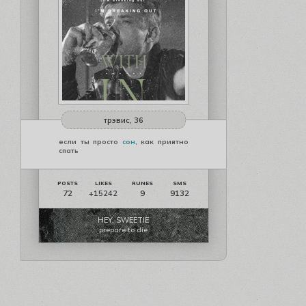
трэвис, 36
если ты просто
сон
, как приятно
спать
72
9
9132
+15242
HEY, SWEETIE
prepare to die