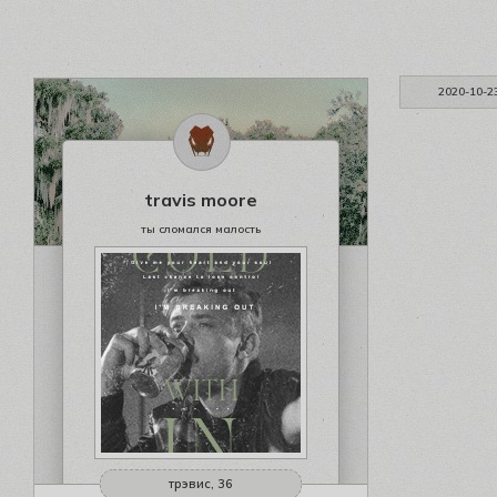
2020-10-2
travis moore
ты сломался малость
трэвис, 36