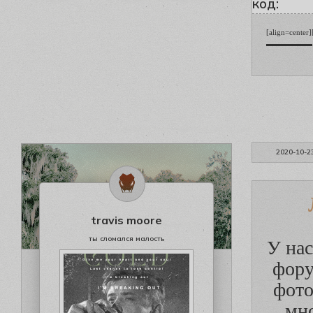
код:
[align=center
▬▬▬▬▬▬ [b][s
2020-10-2
travis moore
ты сломался малость
У нас
фору
фото
мно