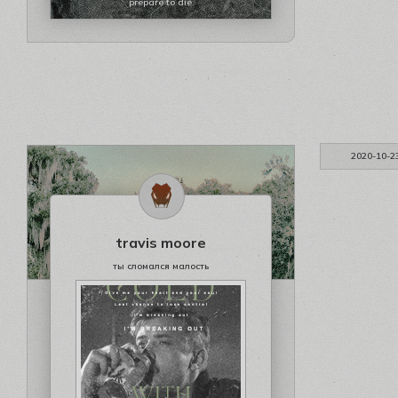
prepare to die
2020-10-2
travis moore
ты сломался малость