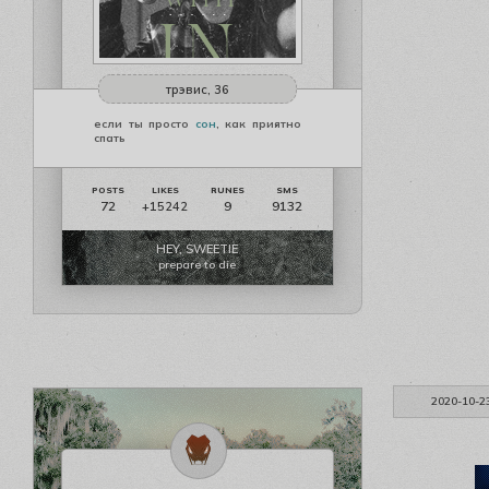
трэвис, 36
если ты просто
сон
, как приятно
спать
72
9
9132
+15242
HEY, SWEETIE
prepare to die
2020-10-2