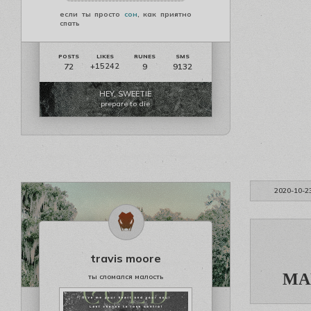
если ты просто
сон
, как приятно
спать
72
9
9132
+15242
HEY, SWEETIE
prepare to die
2020-10-2
travis moore
МА
ты сломался малость