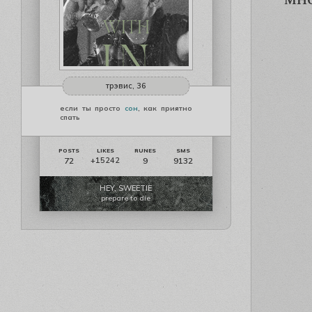
трэвис, 36
если ты просто
сон
, как приятно
спать
72
9
9132
+15242
HEY, SWEETIE
prepare to die