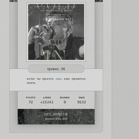
трэвис, 36
если ты просто
сон
, как приятно
спать
72
9
9132
+15242
HEY, SWEETIE
prepare to die