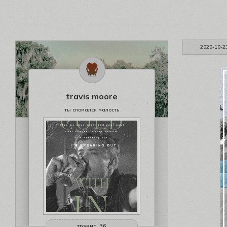
2020-10-2
travis moore
ты сломался малость
трэвис, 36