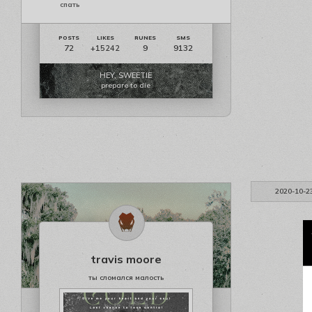
спать
72
9
9132
+15242
HEY, SWEETIE
prepare to die
2020-10-2
travis moore
ты сломался малость