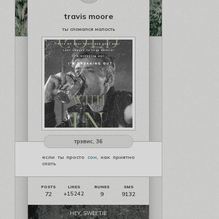
travis moore
ты сломался малость
трэвис, 36
если ты просто
сон
, как приятно
спать
72
9
9132
+15242
HEY, SWEETIE