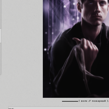
▬▬▬▬▬▬
[ волк // пожарный ]
код: