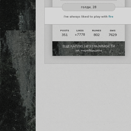
голди, 28
i've always liked to play with
fire
351
802
7629
+7778
ЕЩЕ КАПЛЮ НЕОТРАЗИМОСТИ
ой, переборщила