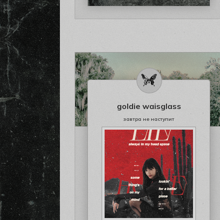
goldie waisglass
завтра не наступит