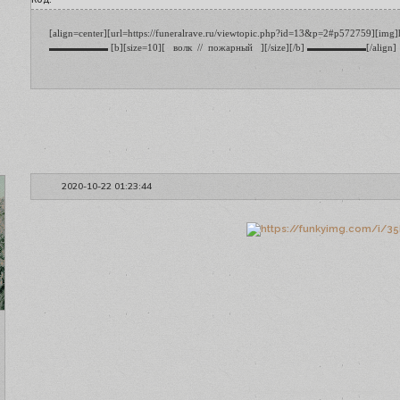
[align=center][url=https://funeralrave.ru/viewtopic.php?id=13&p=2#p572759][img]h
▬▬▬▬▬▬ [b][size=10][   волк  //  пожарный   ][/size][/b] ▬▬▬▬▬▬[/align]
2020-10-22 01:23:44