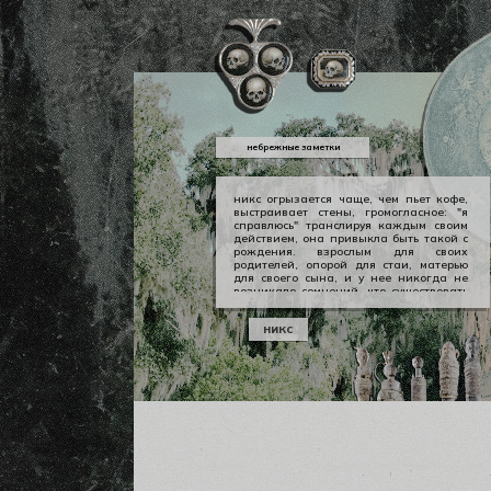
небрежные заметки
никс огрызается чаще, чем пьет кофе,
выстраивает стены, громогласное: "я
справлюсь" транслируя каждым своим
действием, она привыкла быть такой с
рождения. взрослым для своих
родителей, опорой для стаи, матерью
для своего сына, и у нее никогда не
возникало сомнений, что существовать
можно в принципе своем как-то иначе.
у никс опора — она сама, даже если
никс
уже давно изломанная, совершенно
ненадежная, но помощи она просит
тогда, когда не остается уже выбора.