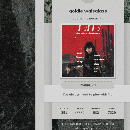
goldie waisglass
завтра не наступит
голди, 28
i've always liked to play with
fire
351
802
7629
+7778
ЕЩЕ КАПЛЮ НЕОТРАЗИМОСТИ
ой, переборщила