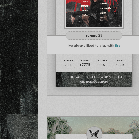
голди, 28
i've always liked to play with
fire
351
802
7629
+7778
ЕЩЕ КАПЛЮ НЕОТРАЗИМОСТИ
ой, переборщила