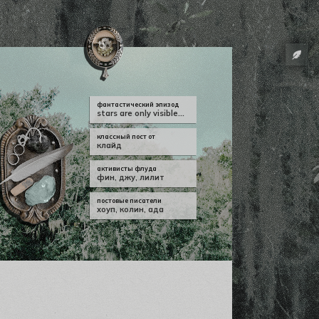
фантастический эпизод
stars are only visible...
классный пост от
клайд
активисты флуда
фин
,
джу
,
лилит
постовые писатели
хоуп
,
колин
,
ада