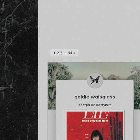
1
2
3
…
34
»
goldie waisglass
завтра не наступит