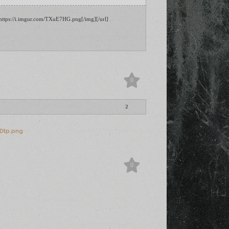
ttps://i.imgur.com/TXuE7HG.png[/img][/url] 

0
2
0