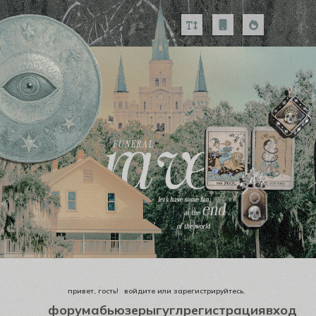
привет, гость!
войдите
или
зарегистрируйтесь
.
форум
абьюзеры
гугл
регистрация
вход