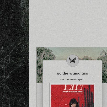
goldie waisglass
завтра не наступит