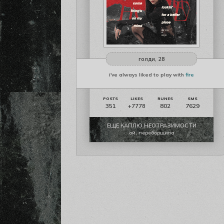
голди, 28
i've always liked to play with
fire
351
802
7629
+7778
ЕЩЕ КАПЛЮ НЕОТРАЗИМОСТИ
ой, переборщила