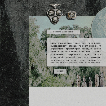
небрежные заметки
никс огрызается чаще, чем пьет кофе,
выстраивает стены, громогласное: "я
справлюсь" транслируя каждым своим
действием, она привыкла быть такой с
рождения. взрослым для своих
родителей, опорой для стаи, матерью
для своего сына, и у нее никогда не
возникало сомнений, что существовать
можно в принципе своем как-то иначе.
у никс опора — она сама, даже если
никс
уже давно изломанная, совершенно
ненадежная, но помощи она просит
тогда, когда не остается уже выбора.