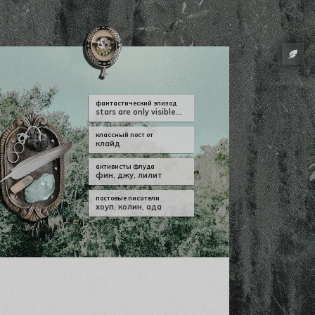
фантастический эпизод
stars are only visible...
классный пост от
клайд
активисты флуда
фин
,
джу
,
лилит
постовые писатели
хоуп
,
колин
,
ада