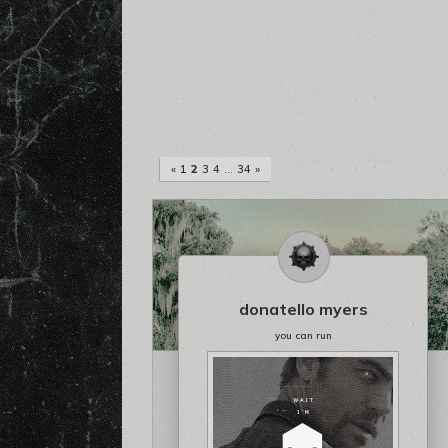
«
1
2
3
4
…
34
»
donatello myers
you can run