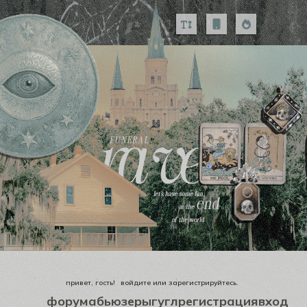
привет, гость!
войдите
или
зарегистрируйтесь
.
форум
абьюзеры
гугл
регистрация
вход