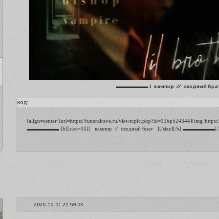
▬▬▬▬▬▬
[ вампир // сводный бра
код:
[align=center][url=https://funeralrave.ru/viewtopic.php?id=13#p524344][img]https:/
▬▬▬▬▬▬ [b][size=10][   вампир  //  сводный брат   ][/size][/b] ▬▬▬▬▬▬[/a
2020-10-01 22:59:03