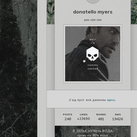
donatello myers
you can run
// ад пуст. все демоны
здесь
.
248
481
19426
+23690
В ЗЕЛЬЕ НУЖНА ВОДА
кровь на 80% вода