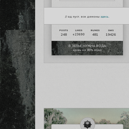
// ад пуст. все демоны
здесь
.
248
481
19426
+23690
В ЗЕЛЬЕ НУЖНА ВОДА
кровь на 80% вода