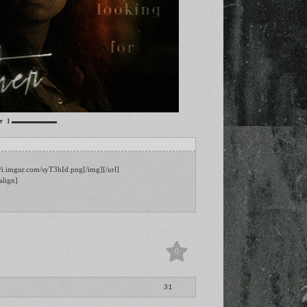
▬▬▬▬▬▬
т ]
/i.imgur.com/syT3hId.png[/img][/url]

lign]
0
31