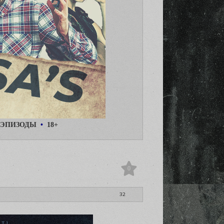
ЭПИЗОДЫ
•
18+
0
32