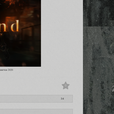
шингтон 2020
0
34