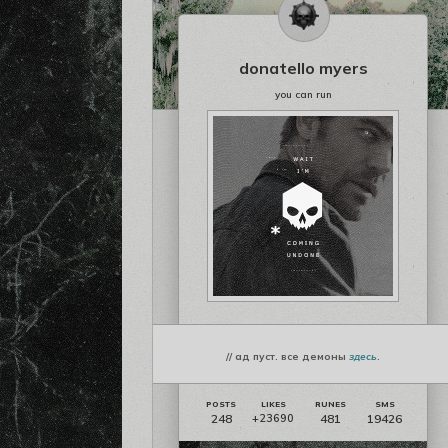
donatello myers
you can run
// ад пуст. все демоны
здесь
.
248
481
19426
+23690