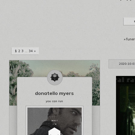
»
funer
1
2
3
…
34
»
2020-10-0
donatello myers
you can run