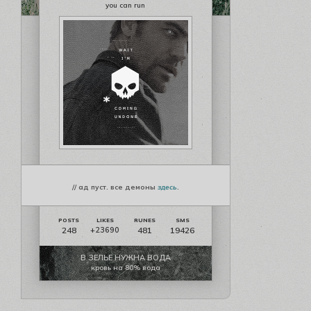
you can run
// ад пуст. все демоны
здесь
.
248
481
19426
+23690
В ЗЕЛЬЕ НУЖНА ВОДА
кровь на 80% вода