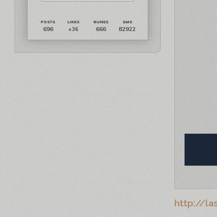
696
666
82922
+36
http://l