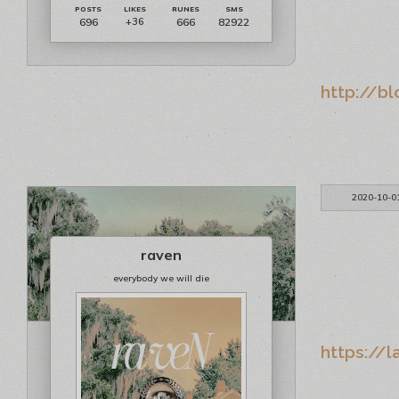
696
666
82922
+36
http://b
2020-10-0
raven
everybody we will die
https://l