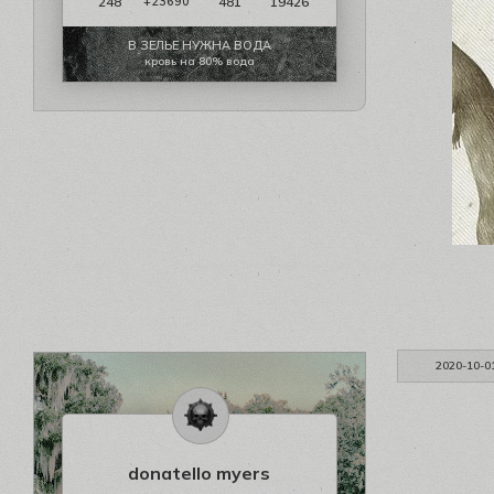
248
481
19426
+23690
В ЗЕЛЬЕ НУЖНА ВОДА
кровь на 80% вода
2020-10-0
donatello myers