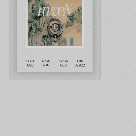
696
666
82922
+36