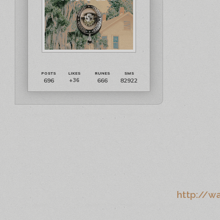
696
666
82922
+36
http://wa