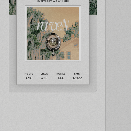
everybody we will die
696
666
82922
+36