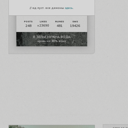
// ад пуст. все демоны
здесь
.
248
481
19426
+23690
В ЗЕЛЬЕ НУЖНА ВОДА
кровь на 80% вода