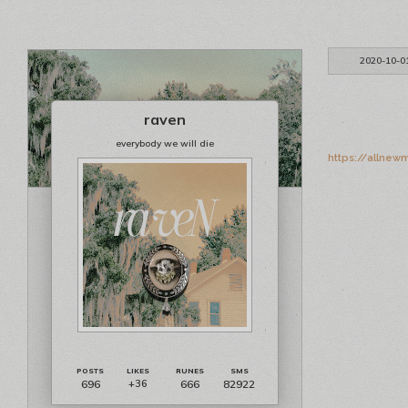
2020-10-0
raven
everybody we will die
https://allnew
696
666
82922
+36