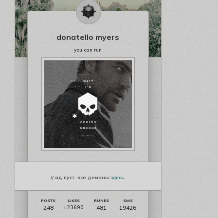
donatello myers
you can run
// ад пуст. все демоны
здесь
.
248
481
19426
+23690