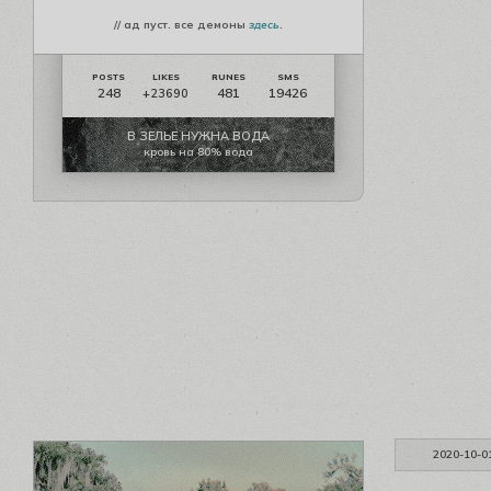
// ад пуст. все демоны
здесь
.
248
481
19426
+23690
В ЗЕЛЬЕ НУЖНА ВОДА
кровь на 80% вода
2020-10-0