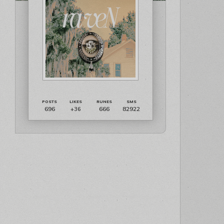
696
666
82922
+36