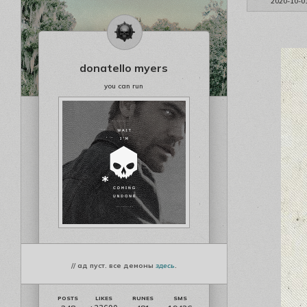
2020-10-0
donatello myers
you can run
// ад пуст. все демоны
здесь
.