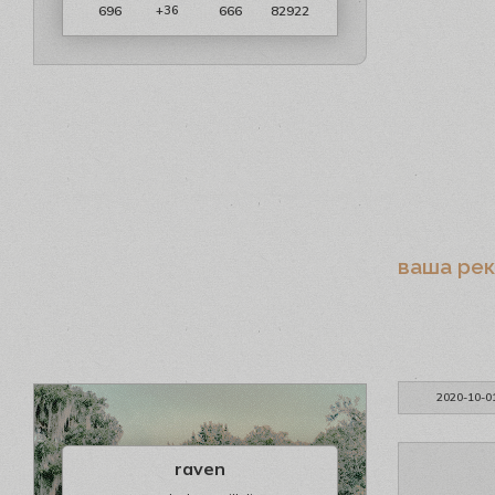
696
666
82922
+36
ваша ре
2020-10-0
raven