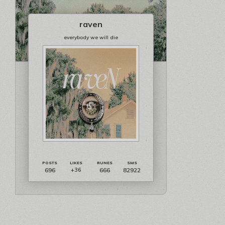
raven
everybody we will die
696
666
82922
+36