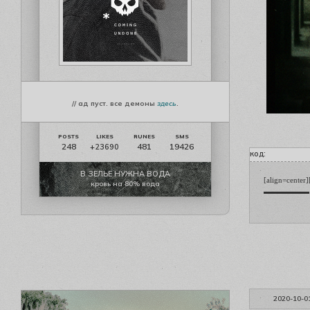
// ад пуст. все демоны
здесь
.
248
481
19426
+23690
код:
В ЗЕЛЬЕ НУЖНА ВОДА
[align=center]
кровь на 80% вода
▬▬▬▬▬▬ [b][s
2020-10-0