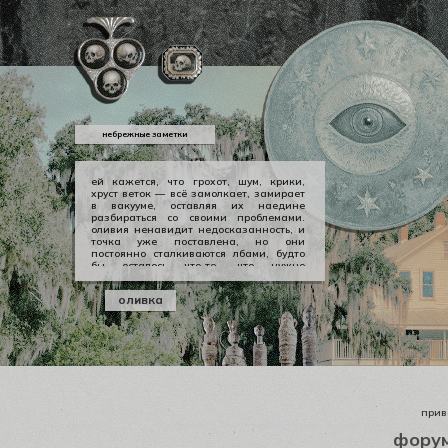
небрежные заметки
ей кажется, что грохот, шум, крики,
хруст веток — всё замолкает, замирает
в вакууме, оставляя их наедине
разбираться со своими проблемами.
оливия ненавидит недосказанность, и
точка уже поставлена, но они
постоянно сталкиваются лбами, будто
бы осталось что-то, что нужно
произнести вслух, выкричать, выскулить
болезненным визгом, чтобы не
оливка
тревожило никогда не заживающей
раной. но оливии нечего сказать
джеральду, а джеральду просто
плевать.
приве
фору