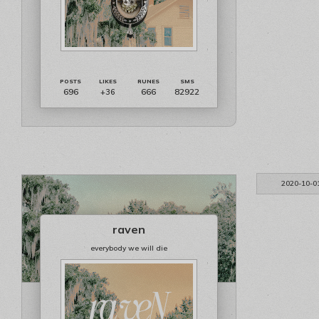
696
666
82922
+36
2020-10-0
raven
everybody we will die