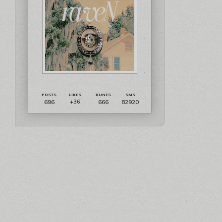
696
666
82920
+36