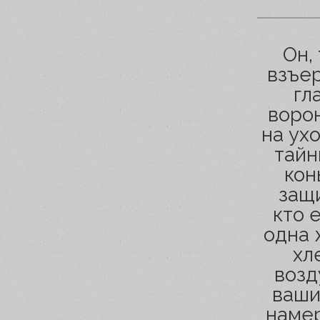
Он,
взъе
гл
воро
на ух
тайн
кон
защи
кто 
одна 
хл
возд
ваши
намер