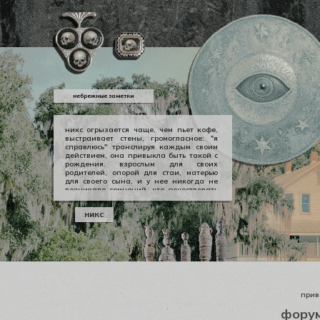
небрежные заметки
никс огрызается чаще, чем пьет кофе,
выстраивает стены, громогласное: "я
справлюсь" транслируя каждым своим
действием, она привыкла быть такой с
рождения. взрослым для своих
родителей, опорой для стаи, матерью
для своего сына, и у нее никогда не
возникало сомнений, что существовать
можно в принципе своем как-то иначе.
у никс опора — она сама, даже если
никс
уже давно изломанная, совершенно
ненадежная, но помощи она просит
тогда, когда не остается уже выбора.
приве
фору