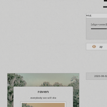
код:
[align=center
▬▬▬▬▬▬ [b][
др
2020-06-0
raven
everybody we will die