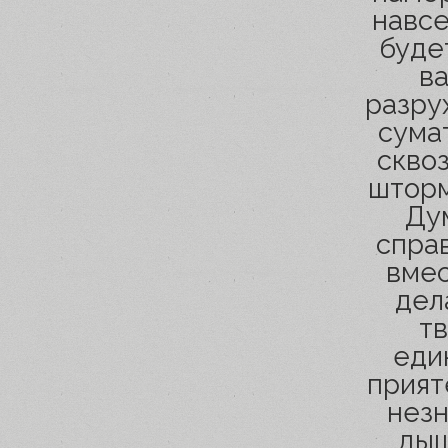
навсе
буде
в
разру
сума
скво
шторм
Ду
справ
вмес
дел
тв
еди
прият
незн
дыш