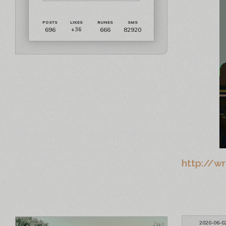
696
666
82920
+36
http://w
2020-06-0