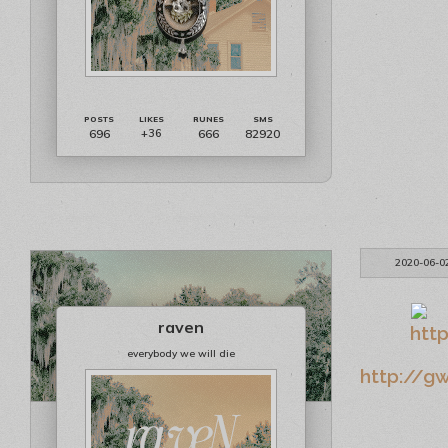
696
666
82920
+36
2020-06-0
raven
everybody we will die
http://gw