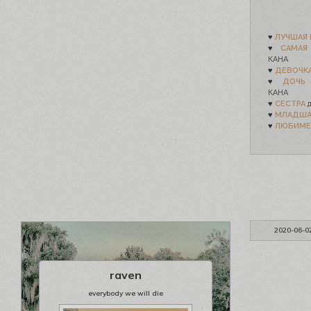
♥
ЛУЧШАЯ
♥
САМАЯ
КАНА
♥
ДЕВОЧК
♥
ДОЧЬ 
КАНА
♥
СЕСТРА
д
♥
МЛАДША
♥
ЛЮБИМЕ
2020-06-0
raven
everybody we will die