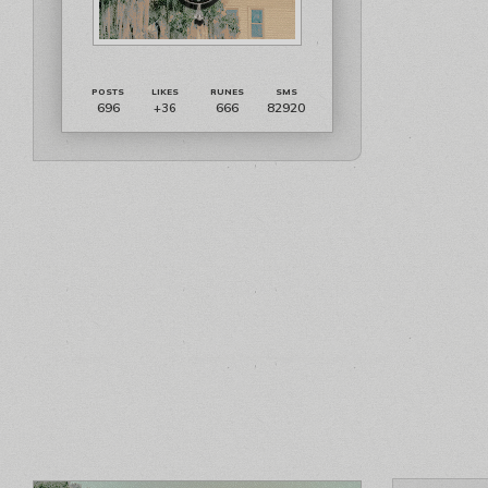
696
666
82920
+36