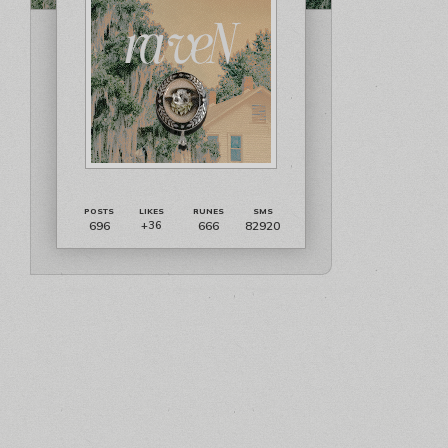
696
666
82920
+36