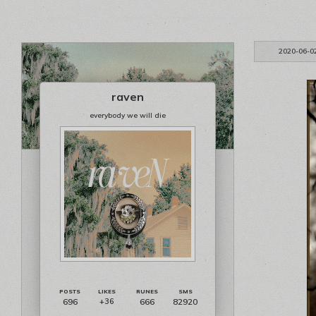
2020-06-0
raven
everybody we will die
696
666
82920
+36