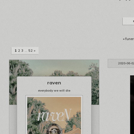
»
funer
1
2
3
…
52
»
2020-06-0
raven
everybody we will die