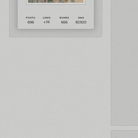
696
666
82920
+36