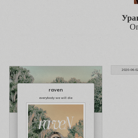
Ура
О
2020-06-0
raven
everybody we will die