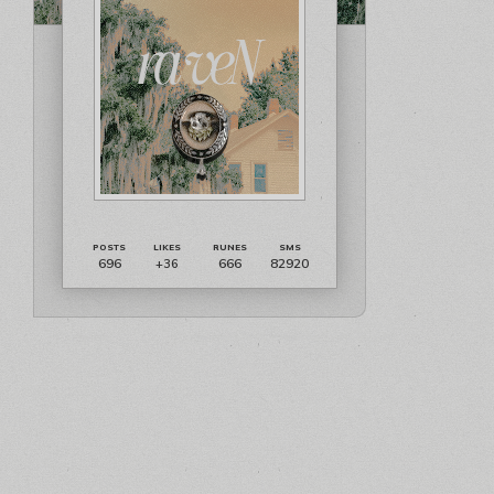
696
666
82920
+36