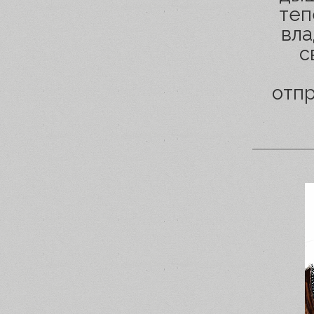
теп
вла
с
отпр