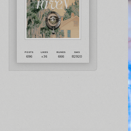
696
666
82920
+36