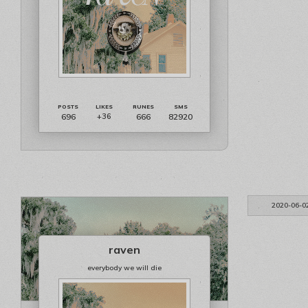
696
666
82920
+36
2020-06-0
raven
everybody we will die