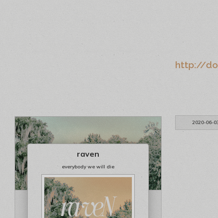
http://do
2020-06-0
raven
everybody we will die