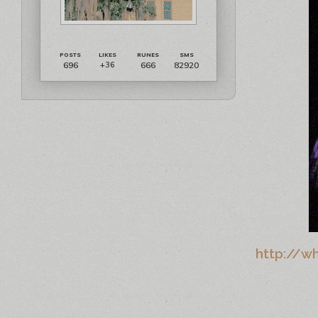
696
666
82920
+36
http://w