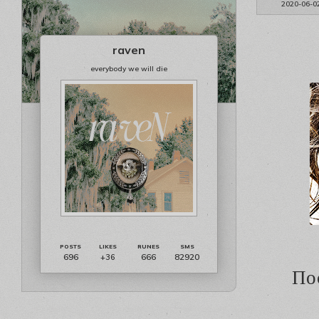
2020-06-0
raven
everybody we will die
696
666
82920
+36
По