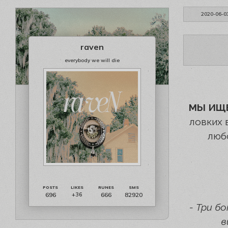
2020-06-0
raven
everybody we will die
МЫ ИЩ
ловких 
люб
696
666
82920
+36
- Три б
в