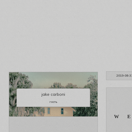
2019-08-3
jake carboni
гость
W 