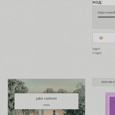
код:
[align=center
▬▬▬▬▬▬ [b][s
[sign]-
[/sign]
2019-08-3
jake carboni
гость