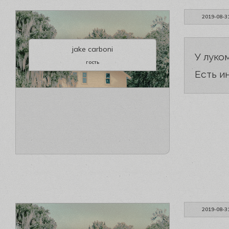
2019-08-3
jake carboni
У луко
гость
Есть и
2019-08-3