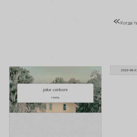
«
Когда т
2019-08-3
jake carboni
гость