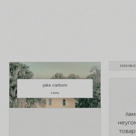
2019-08-3
jake carboni
гость
лам
неуго
товар