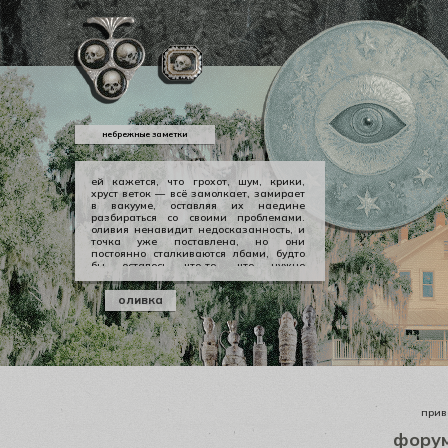
небрежные заметки
ей кажется, что грохот, шум, крики,
хруст веток — всё замолкает, замирает
в вакууме, оставляя их наедине
разбираться со своими проблемами.
оливия ненавидит недосказанность, и
точка уже поставлена, но они
постоянно сталкиваются лбами, будто
бы осталось что-то, что нужно
произнести вслух, выкричать, выскулить
болезненным визгом, чтобы не
оливка
тревожило никогда не заживающей
раной. но оливии нечего сказать
джеральду, а джеральду просто
плевать.
приве
фору