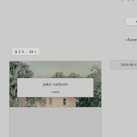
»
funer
1
2
3
…
34
»
2019-08-3
jake carboni
гость