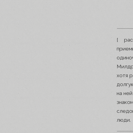
[ рас
прием
одиноч
Милдр
хотя р
долгу
на ней
знако
следо
люди.