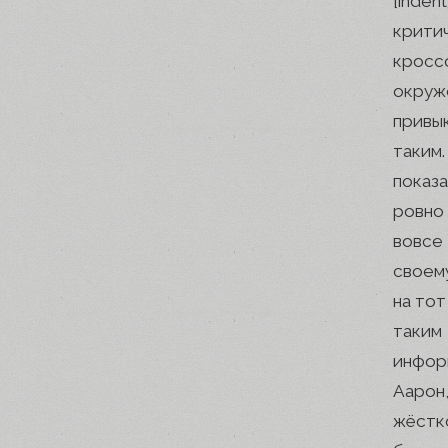
[inde
крити
кросс
окруж
привы
таким
показ
ровно
вовсе
своему
на то
таким
инфор
Аарон
жёстк