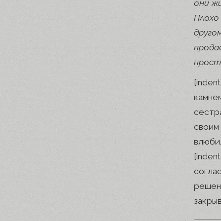
они ж
Плохо
друго
прода
прост
[inde
камне
сестр
своим
влюби
[inden
согла
решен
закрыв