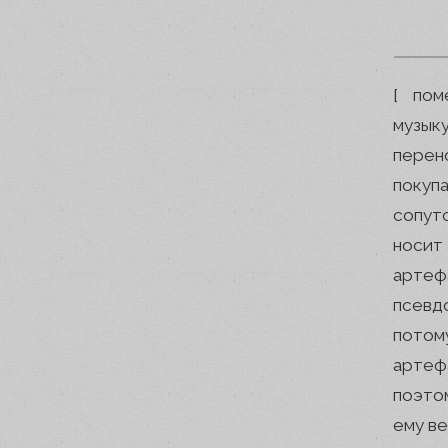
[ пом
музык
перен
покуп
сопутс
носит
артеф
псевд
потом
артеф
поэто
ему в