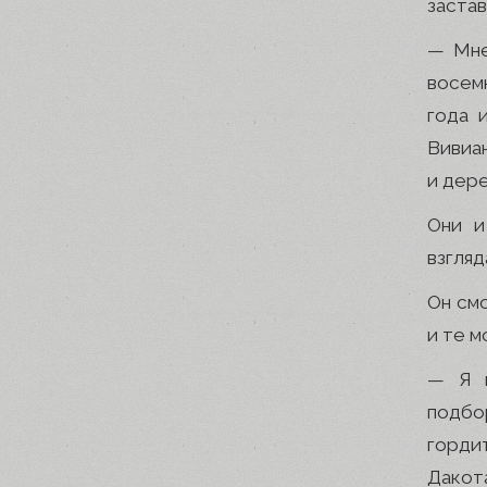
застав
— Мне
восем
года 
Вивиан
и дер
Они и
взгляд
Он смо
и те м
— Я и
подбо
горди
Дакота