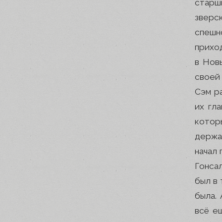
старш
зверс
спешн
прихо
в Нов
своей 
Сэм р
их гл
котор
держа
начал 
Гонса
был в 
была.
всё е