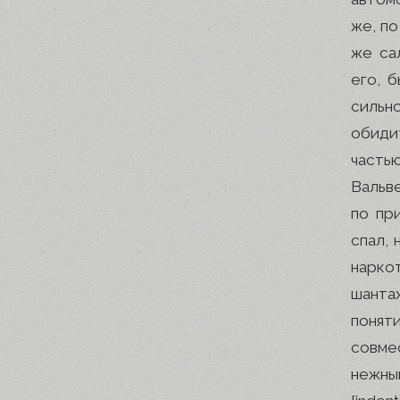
же, по
же са
его, 
сильн
обиди
часть
Вальв
по пр
спал, 
нарко
шанта
понят
совме
нежный