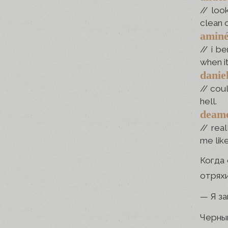
// loo
clean o
aminé
// i b
when it
danie
// cou
hell.
deame
// rea
me like
Когда 
отряхи
— Я за
Черны