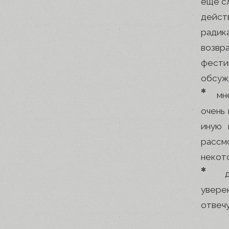
еще с
действ
радик
возвра
фести
обсуж
*
мн
очень 
иную 
рассм
некот
*
увере
отвечу