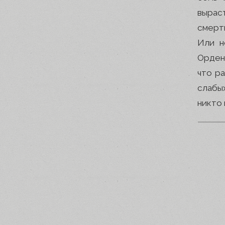
вырас
смерт
Или н
Орден
что р
слабы
никто 