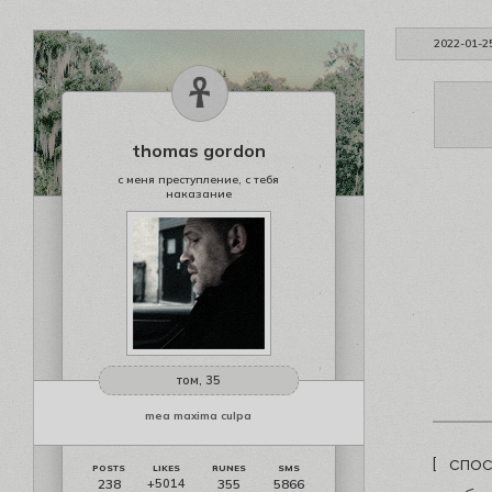
2022-01-2
thomas gordon
с меня преступление, с тебя
наказание
том, 35
mea maxima culpa
[ спос
238
355
5866
+5014