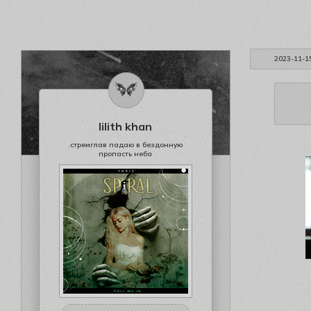
2023-11-1
lilith khan
.стремглав падаю в бездонную
пропасть неба