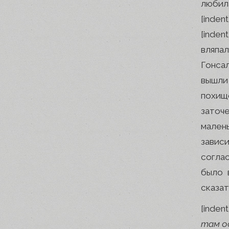
любила
[inden
[inde
вляпа
Гонса
вышли 
похищ
заточ
мален
завис
согла
было 
сказат
[inden
там о