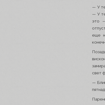
— У т
— У т
это —
отпуст
еще н
конечн
Позад
виско
замир
свет 
— Блин
пятнад
Парен