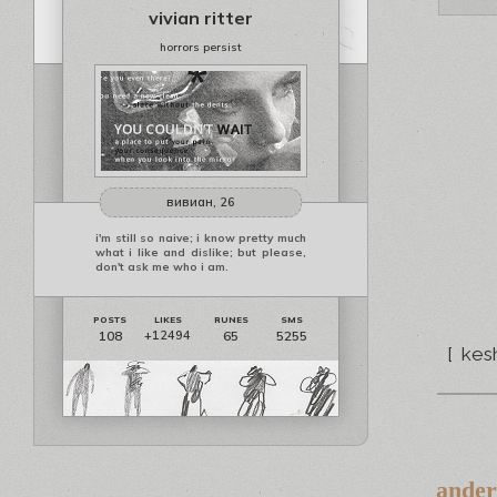
vivian ritter
horrors persist
вивиан, 26
i'm still so naive; i know pretty much
what i like and dislike; but please,
don't ask me who i am.
108
65
5255
+12494
[ kes
ander