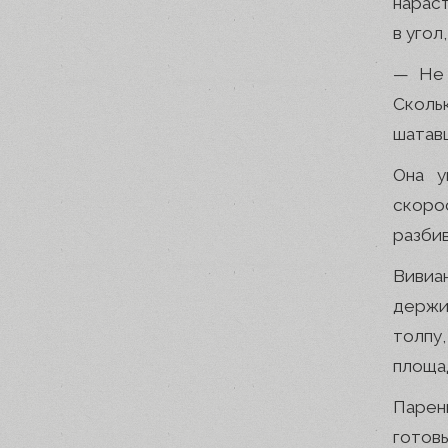
нарас
в угол
— Не 
Сколь
шатав
Она у
скоро
разби
Вивиа
держи
толпу
площад
Парень
готовы