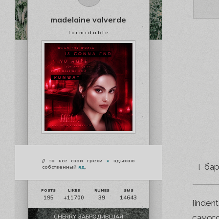
madelaine valverde
f o r m i d a b l e
// за все свои грехи
я
вдыхаю
[ ба
собственный
яд
.
195
39
14643
+11700
[inde
самог
CHERRY ЗАБРОДИВШАЯ