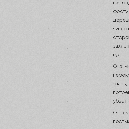
наблю
фести
дерев
чувст
сторо
захло
густот
Она у
перек
знать
потре
убьет 
Он см
посты