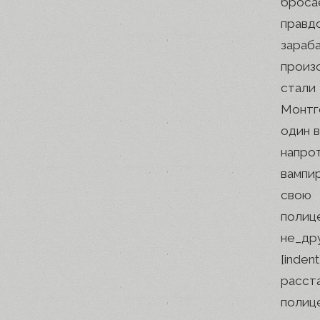
броса
правд
зараб
произ
стал
Монтг
один в
напро
вампи
свою
полице
не_др
[inde
расс
полиц