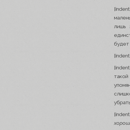
[inde
мален
лишь 
единст
будет 
[inden
[inden
такой
упомя
слишк
убрать
[inden
хорош