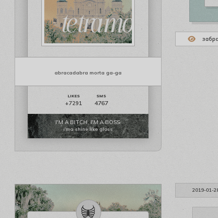
забр
abracadabra morta ga-ga
4767
+7291
I'M A BITCH, I'M A BOSS
i'ma shine like gloss
2019-01-2