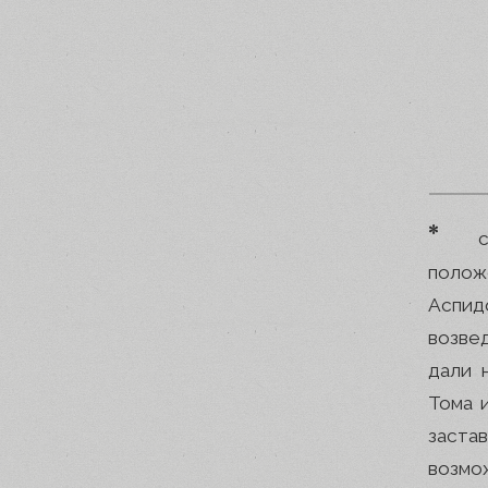
*
полож
Аспид
возве
дали 
Тома 
заста
возмо