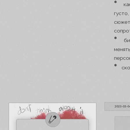
*
ка
густо
сюжет
сопрот
*
би
менят
персон
*
ско
2023-03-0