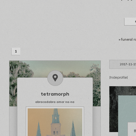
»
funeral r
1
2017-11-1
[hideprofile]
tetramorph
abracadabra amor na-na
В