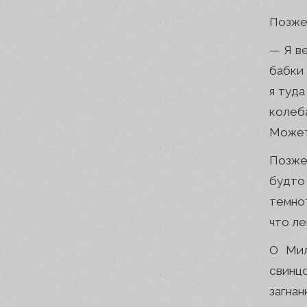
Позже
— Я ве
бабки 
я туда
колеб
Может,
Позже
будто
темно
что ле
О Мил
свинц
загна