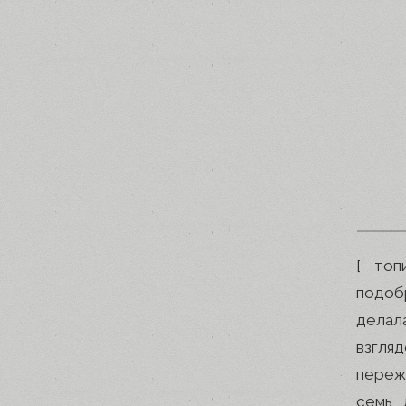
[ топ
подоб
делал
взгля
переж
семь 