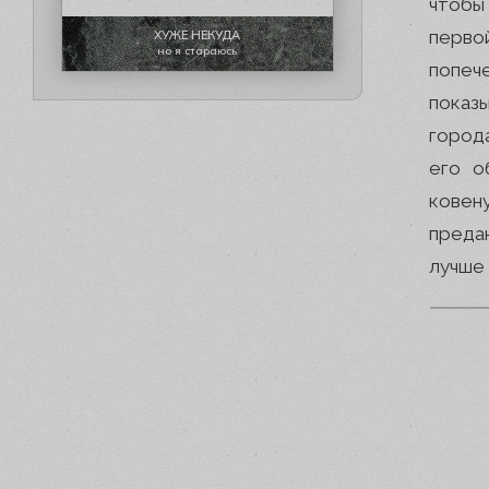
чтобы 
перво
ХУЖЕ НЕКУДА
но я стараюсь
попеч
показ
город
его о
ковену
преда
лучше 