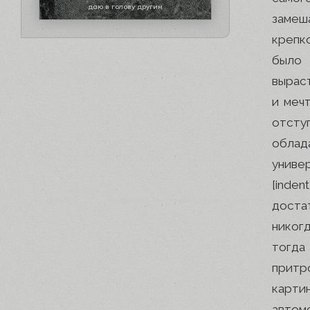
даю в голову другим
замеш
крепко
было 
выраст
и мечт
отсту
облад
униве
[inde
доста
никог
тогда 
притр
карт
автом