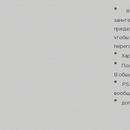
*
Я
заинт
преда
чтобы 
перег
*
Хар
*
Пос
В обще
*
P.
вообще
*
до