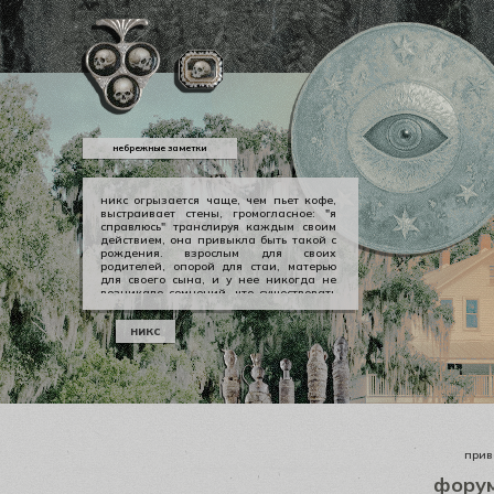
небрежные заметки
никс огрызается чаще, чем пьет кофе,
выстраивает стены, громогласное: "я
справлюсь" транслируя каждым своим
действием, она привыкла быть такой с
рождения. взрослым для своих
родителей, опорой для стаи, матерью
для своего сына, и у нее никогда не
возникало сомнений, что существовать
можно в принципе своем как-то иначе.
у никс опора — она сама, даже если
никс
уже давно изломанная, совершенно
ненадежная, но помощи она просит
тогда, когда не остается уже выбора.
приве
фору