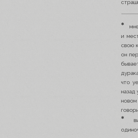
страш
*
мне
и мес
свою к
он пе
бывае
дурака
что уе
назад 
новом 
говори
*
в
одиноч