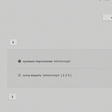
1
нужные персонажи
tetramorph
хочу видеть
tetramorph
[
1
2
3
]
1