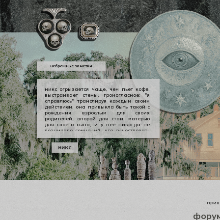
небрежные заметки
никс огрызается чаще, чем пьет кофе,
выстраивает стены, громогласное: "я
справлюсь" транслируя каждым своим
действием, она привыкла быть такой с
рождения. взрослым для своих
родителей, опорой для стаи, матерью
для своего сына, и у нее никогда не
возникало сомнений, что существовать
можно в принципе своем как-то иначе.
у никс опора — она сама, даже если
никс
уже давно изломанная, совершенно
ненадежная, но помощи она просит
тогда, когда не остается уже выбора.
приве
фору