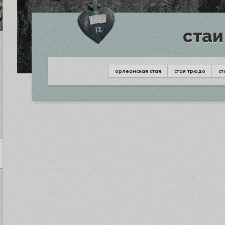
стаи
орлеанская стая
стая трюдо
ст
ЗАРЕГИСТ
ЗАРЕГИСТ