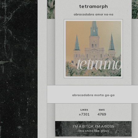
tetramorph
abracadabra amor na-na
abracadabra morta ga-ga
4769
+7301
I'M A BITCH, I'M A BOSS
i'ma shine like gloss