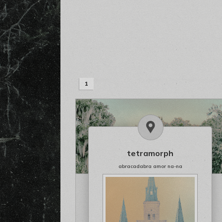
1
tetramorph
abracadabra amor na-na