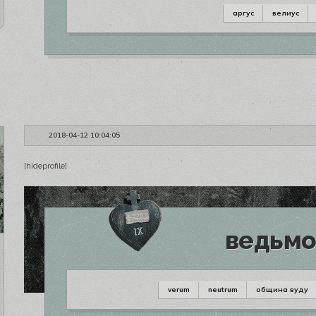
аргус
велиус
2018-04-12 10:04:05
[hideprofile]
ведьмо
verum
neutrum
община вуду