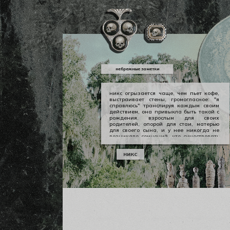
небрежные заметки
никс огрызается чаще, чем пьет кофе,
выстраивает стены, громогласное: "я
справлюсь" транслируя каждым своим
действием, она привыкла быть такой с
рождения. взрослым для своих
родителей, опорой для стаи, матерью
для своего сына, и у нее никогда не
возникало сомнений, что существовать
можно в принципе своем как-то иначе.
у никс опора — она сама, даже если
никс
уже давно изломанная, совершенно
ненадежная, но помощи она просит
тогда, когда не остается уже выбора.