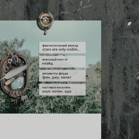
фантастический эпизод
stars are only visible...
классный пост от
клайд
активисты флуда
фин
,
джу
,
лилит
постовые писатели
хоуп
,
колин
,
ада