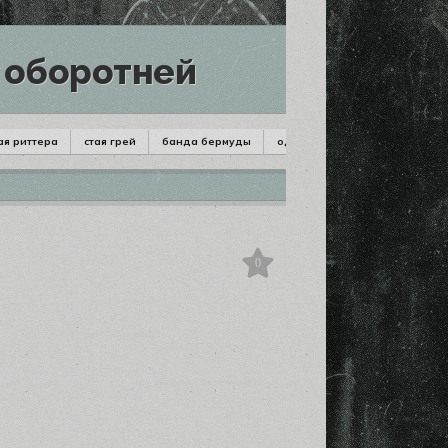
 оборотней
ая риттера
стая грей
банда бермуды
одиночки
РИРОВАННЫЕ ЧЛЕНЫ БАНДЫ
0
РИРОВАННЫЕ ЧЛЕНЫ БАНДЫ