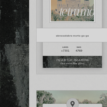
abracadabra morta ga-ga
4769
+7301
I'M A BITCH, I'M A BOSS
i'ma shine like gloss