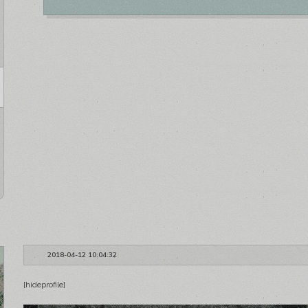
ЗАРЕГИСТ
ЗАРЕГИСТ
ЗАРЕГИСТ
Сидни Батист
2018-04-12 10:04:32
[hideprofile]