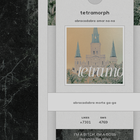
tetramorph
abracadabra amor na-na
abracadabra morta ga-ga
4769
+7301
I'M A BITCH, I'M A BOSS
i'ma shine like gloss