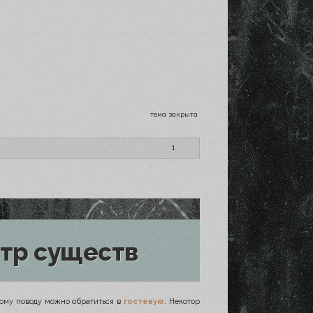
тема закрыта
1
тр существ
этому поводу можно обратиться в
гостевую
. Некоторые персонажи отыгрываются