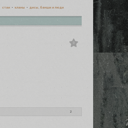
•
стаи
•
кланы
•
дисы, банши и люди
0
2