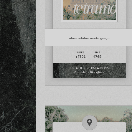
abracadabra morta ga-ga
4769
+7301
I'M A BITCH, I'M A BOSS
i'ma shine like gloss