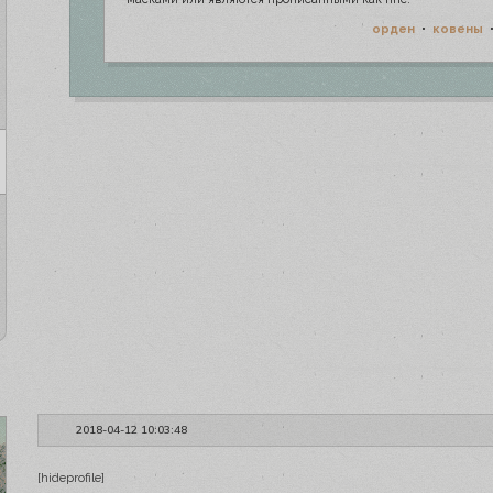
орден
•
ковены
2018-04-12 10:03:48
[hideprofile]