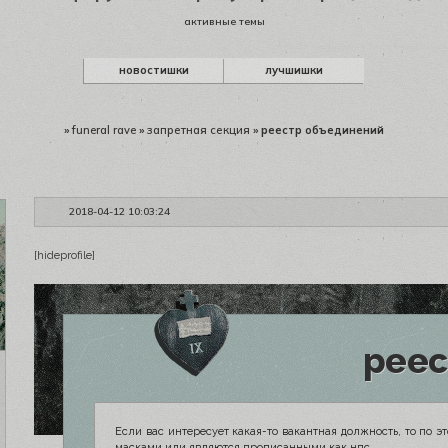
активные темы
новостишки
лучшишки
»
funeral rave
»
запретная секция
»
реестр объединений
2018-04-12 10:03:24
[hideprofile]
реес
Если вас интересует какая-то вакантная должность, то по 
масками или являются прописанными как нпс.