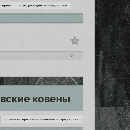
сириус
штат, резиденты и федералы
0
3
вские ковены
одиночки, еретики или ковены за пределами орлеана