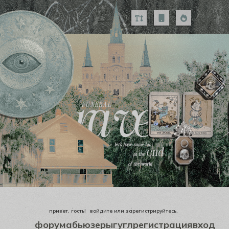
привет, гость!
войдите
или
зарегистрируйтесь
.
форум
абьюзеры
гугл
регистрация
вход