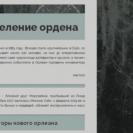
еление ордена
о в 1883 году. Вскоре стало крупнейшим в США, после основанного на двадцать
ывает около 100 человек, из них 30 оперативников вместе с командорами, 20
Имеют свое хранилище артефактов и оружия, а также специализированную тюрьму
ледними событиями в Орлеан призваны инквизиторы федерального значения для
местоположение:
школа-интернат
л
- близкий друг Моргрейна, прибывший из Лондона в апреле 2018 на смену
бря 2017 являлась Моника Уэйн, с февраля 2019 ее место заняла
Ирма Картрайт
учать банши и медведей, обожает
эксперименты
и науку.
торы нового орлеана