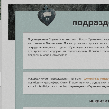
подразд
Подразделение Ордена Инквизиции в Новом Орлеане основан
лет ранее в Вашингтоне. После установки Купола насчит
сотрудников научного отдела, обучающиеся и наставники. 
для временного содержания подозреваемых. В связи с пос
поддержки основного состава.
Руководителем подразделения является
Джеральд Ридд
погибшему Кристоферу Кингу. Главой научного отдела с октя
- mad scientist, chaotic neutral, переведена из Германии из
инквизи