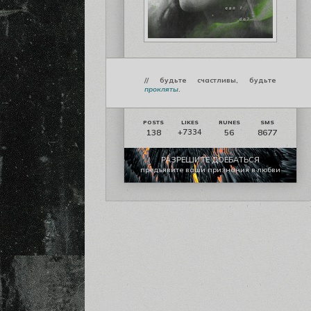
// будьте счастливы, будьте
прокляты
.
138
56
8677
+7334
РАЗРЕШИТЕ ДОЕБАТЬСЯ
предъявите ваши признания в любви