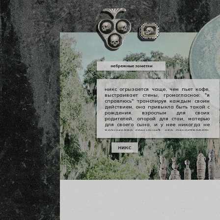
небрежные заметки
никс огрызается чаще, чем пьет кофе,
выстраивает стены, громогласное: "я
справлюсь" транслируя каждым своим
действием, она привыкла быть такой с
рождения. взрослым для своих
родителей, опорой для стаи, матерью
для своего сына, и у нее никогда не
возникало сомнений, что существовать
можно в принципе своем как-то иначе.
у никс опора — она сама, даже если
никс
уже давно изломанная, совершенно
ненадежная, но помощи она просит
тогда, когда не остается уже выбора.