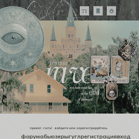
привет, гость!
войдите
или
зарегистрируйтесь
.
форум
абьюзеры
гугл
регистрация
вход