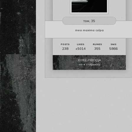
том, 35
mea maxima culpa
238
355
5866
+5014
ХУЖЕ НЕКУДА
но я стараюсь