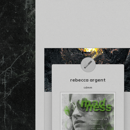
rebecca argent
cdmm