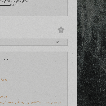
m/2wqM9An.png[/img][/url]

 ▬▬▬▬▬▬[/align]
0
61
•
•
•