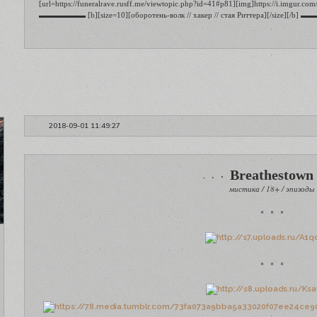
[url=https://funeralrave.rusff.me/viewtopic.php?id=41#p81][img]https://i.imgur.co
▬▬▬▬▬▬ [b][size=10][оборотень-волк // хакер // стая Риттера][/size][/b]
2018-09-01 11:49:27
Breathestown
•
•
•
мистика / 18+ / эпизоды
× × ×
× × ×