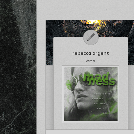
rebecca argent
cdmm