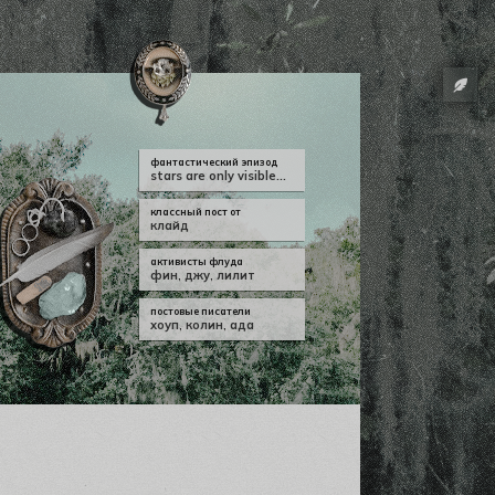
фантастический эпизод
stars are only visible...
классный пост от
клайд
активисты флуда
фин
,
джу
,
лилит
постовые писатели
хоуп
,
колин
,
ада