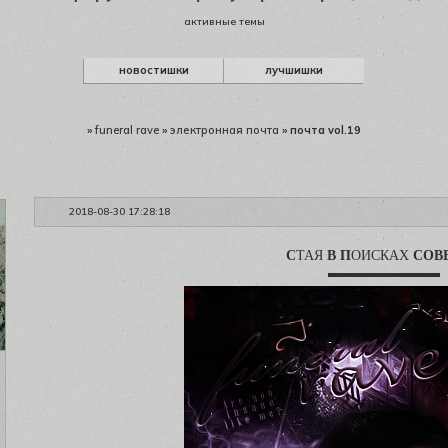
активные темы
новостишки
лучшишки
»
funeral rave
»
электронная почта
»
почта vol.19
2018-08-30 17:28:18
С
ТАЯ
В
П
ОИСКАХ
СОВ
▬▬▬▬▬▬▬▬