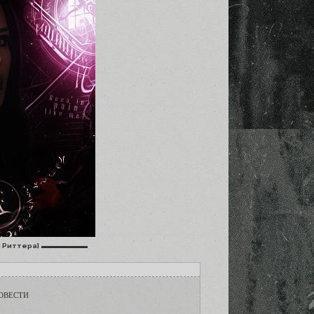
▬▬▬▬▬▬
я Риттера]
СОВЕСТИ
