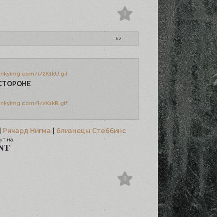
0
62
СТОРОНЕ
|
Ричард Нигма
|
близнецы Стеббинс
ут на
NT
0