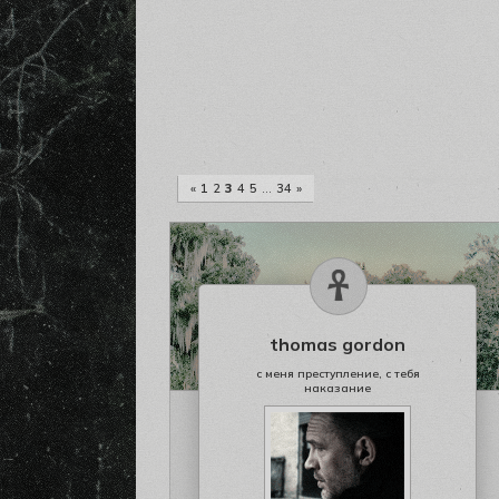
«
1
2
3
4
5
…
34
»
thomas gordon
с меня преступление, с тебя
наказание