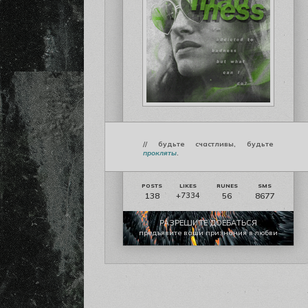
// будьте счастливы, будьте
прокляты
.
138
56
8677
+7334
РАЗРЕШИТЕ ДОЕБАТЬСЯ
предъявите ваши признания в любви