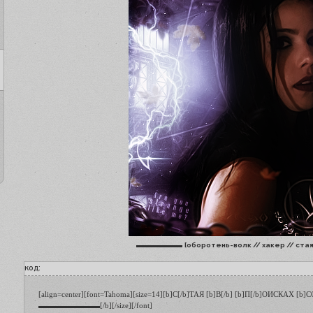
▬▬▬▬▬▬
[оборотень-волк // хакер // ста
код:
[align=center][font=Tahoma][size=14][b]С[/b]ТАЯ [b]В[/b] [b]П[/b]ОИСКАХ [b]
▬▬▬▬▬▬▬▬[/b][/size][/font]
