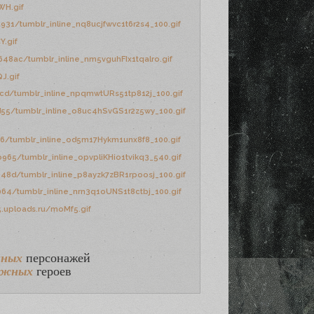
нных
персонажей
ужных
героев