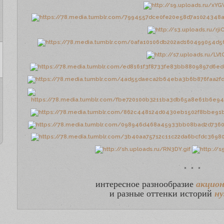
× × ×
интересное разнообразие
акцио
и разные оттенки историй
н