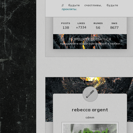
// будьте счастливы, будьте
прокляты
.
138
56
8677
+7334
РАЗРЕШИТЕ ДОЕБАТЬСЯ
предъявите ваши признания в любви
rebecca argent
cdmm