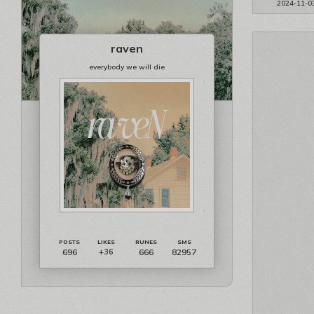
2024-11-0
raven
everybody we will die
696
666
82957
+36