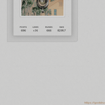
696
666
82957
+36
https://godstr