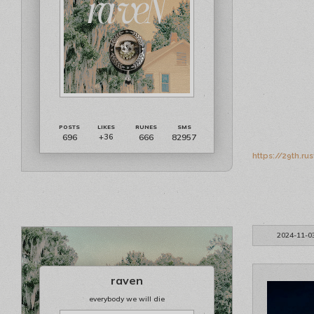
696
666
82957
+36
https://29th.r
2024-11-0
raven
everybody we will die