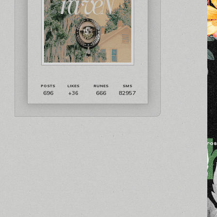
696
666
82957
+36