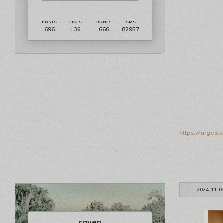
696
666
82957
+36
https://urgest
2024-11-0
raven