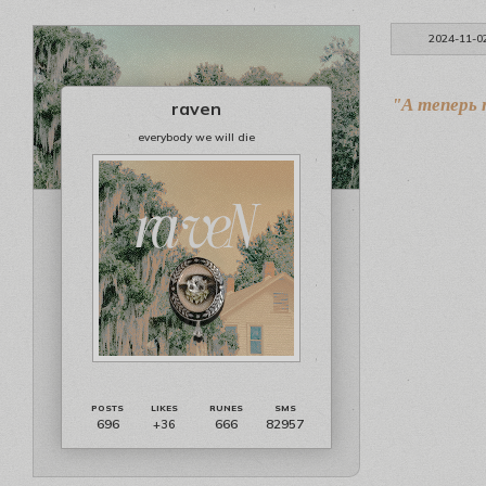
2024-11-0
"А теперь 
raven
everybody we will die
696
666
82957
+36