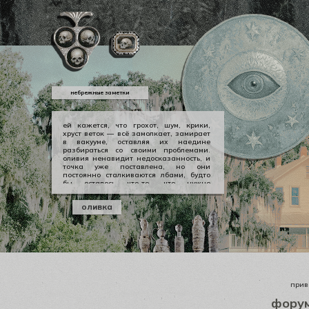
небрежные заметки
ей кажется, что грохот, шум, крики,
хруст веток — всё замолкает, замирает
в вакууме, оставляя их наедине
разбираться со своими проблемами.
оливия ненавидит недосказанность, и
точка уже поставлена, но они
постоянно сталкиваются лбами, будто
бы осталось что-то, что нужно
произнести вслух, выкричать, выскулить
болезненным визгом, чтобы не
оливка
тревожило никогда не заживающей
раной. но оливии нечего сказать
джеральду, а джеральду просто
плевать.
приве
фору