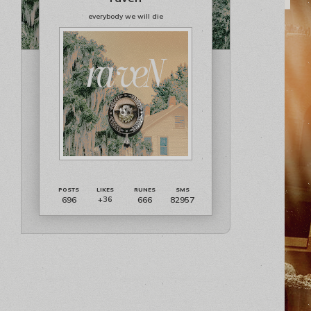
everybody we will die
696
666
82957
+36