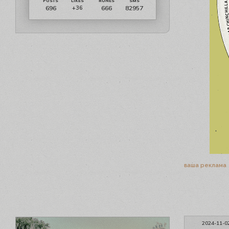
696
666
82957
+36
ваша реклама
2024-11-0