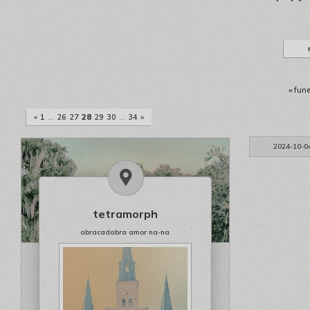
»
fune
«
1
…
26
27
28
29
30
…
34
»
2024-10-0
tetramorph
abracadabra amor na-na