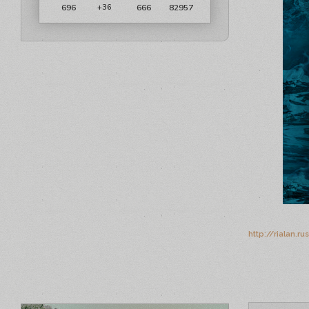
696
666
82957
+36
http://rialan.r