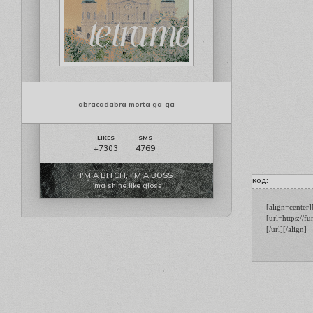
abracadabra morta ga-ga
4769
+7303
I'M A BITCH, I'M A BOSS
код:
i'ma shine like gloss
[align=center
[url=https://
[/url][/align]