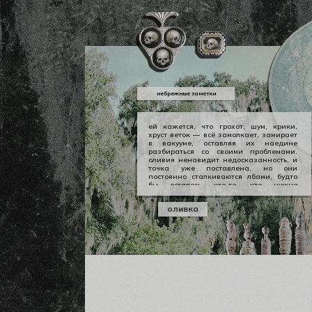
небрежные заметки
ей кажется, что грохот, шум, крики,
хруст веток — всё замолкает, замирает
в вакууме, оставляя их наедине
разбираться со своими проблемами.
оливия ненавидит недосказанность, и
точка уже поставлена, но они
постоянно сталкиваются лбами, будто
бы осталось что-то, что нужно
произнести вслух, выкричать, выскулить
болезненным визгом, чтобы не
оливка
тревожило никогда не заживающей
раной. но оливии нечего сказать
джеральду, а джеральду просто
плевать.