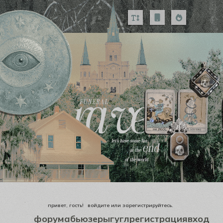
привет, гость!
войдите
или
зарегистрируйтесь
.
форум
абьюзеры
гугл
регистрация
вход