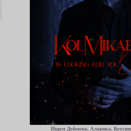
Ищем Деймона, Аларика, Кетси