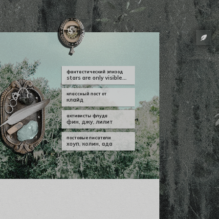
фантастический эпизод
stars are only visible...
классный пост от
клайд
активисты флуда
фин
,
джу
,
лилит
постовые писатели
хоуп
,
колин
,
ада