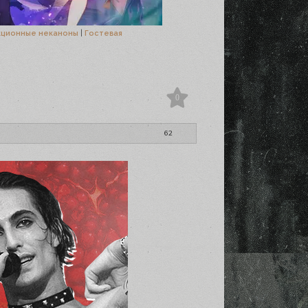
кционные неканоны
|
Гостевая
0
62