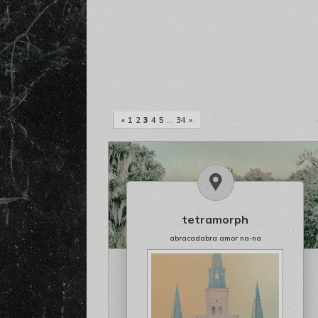
«
1
2
3
4
5
…
34
»
tetramorph
abracadabra amor na-na