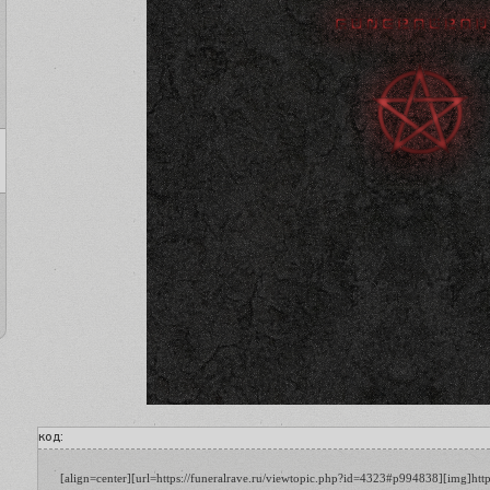
код:
[align=center][url=https://funeralrave.ru/viewtopic.php?id=4323#p994838][img]htt