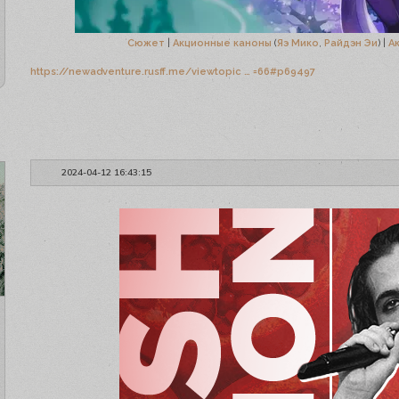
Сюжет
|
Акционные каноны
(
Яэ Мико
,
Райдэн Эи
) |
А
https://newadventure.rusff.me/viewtopic … =66#p69497
2024-04-12 16:43:15