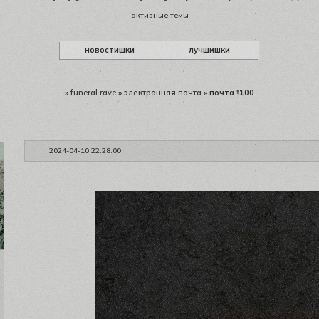
активные темы
новостишки
лучшишки
»
funeral rave
»
электронная почта
»
почта †100
2024-04-10 22:28:00