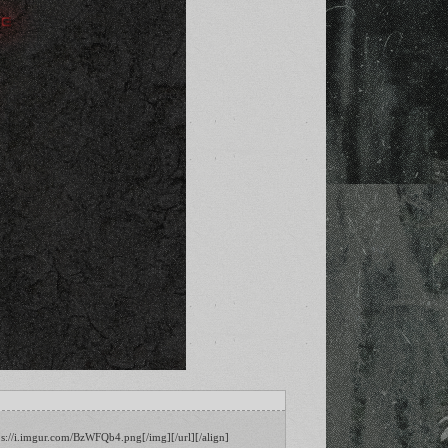
ps://i.imgur.com/BzWFQb4.png[/img][/url][/align]