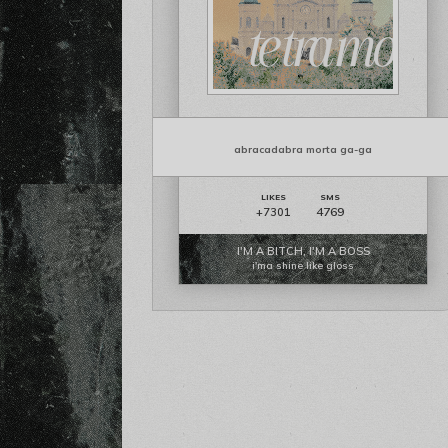
abracadabra morta ga-ga
4769
+7301
I'M A BITCH, I'M A BOSS
i'ma shine like gloss