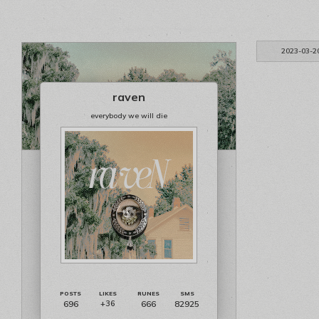
2023-03-2
raven
everybody we will die
696
666
82925
+36