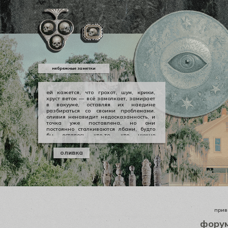
небрежные заметки
ей кажется, что грохот, шум, крики,
хруст веток — всё замолкает, замирает
в вакууме, оставляя их наедине
разбираться со своими проблемами.
оливия ненавидит недосказанность, и
точка уже поставлена, но они
постоянно сталкиваются лбами, будто
бы осталось что-то, что нужно
произнести вслух, выкричать, выскулить
болезненным визгом, чтобы не
оливка
тревожило никогда не заживающей
раной. но оливии нечего сказать
джеральду, а джеральду просто
плевать.
приве
фору