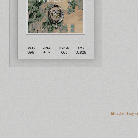
696
666
82925
+36
http://oldbay.