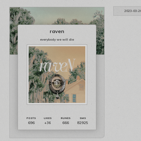
2023-03-2
raven
everybody we will die
696
666
82925
+36