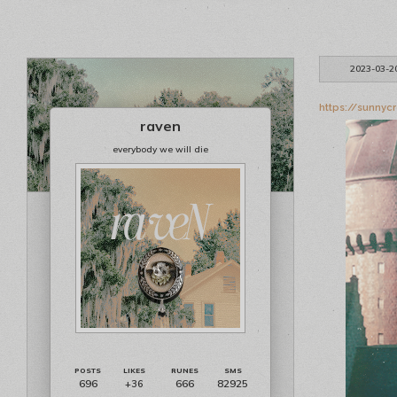
2023-03-2
https://sunnyc
raven
everybody we will die
696
666
82925
+36