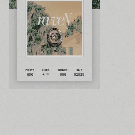
696
666
82925
+36