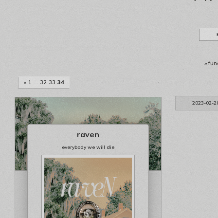
»
fun
«
1
…
32
33
34
2023-02-2
raven
everybody we will die