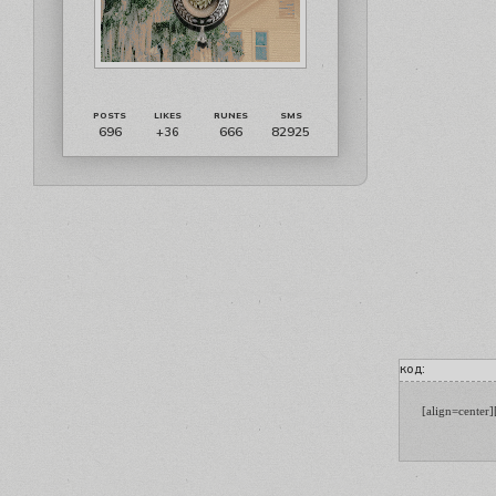
696
666
82925
+36
код:
[align=center]