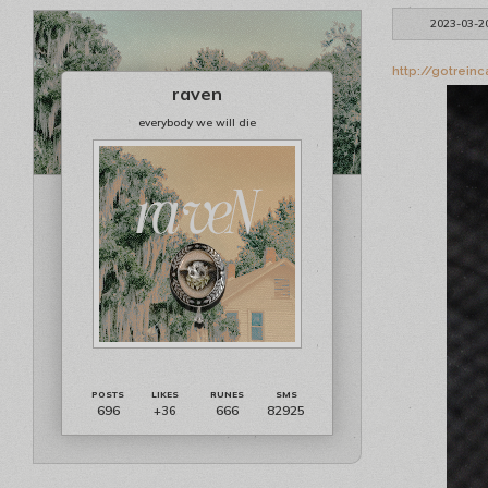
2023-03-2
http://gotrein
raven
everybody we will die
696
666
82925
+36