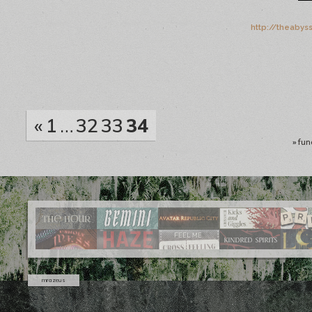
http://theabys
«
1
…
32
33
34
»
fun
mrazeus