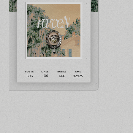
696
666
82925
+36