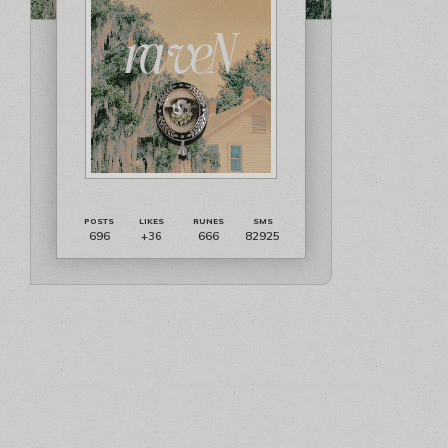
696
666
82925
+36