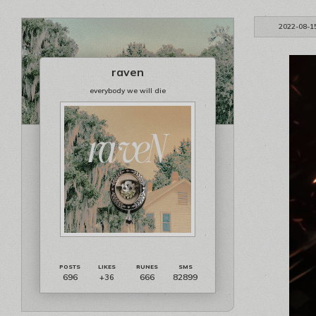
2022-08-1
raven
everybody we will die
696
666
82899
+36