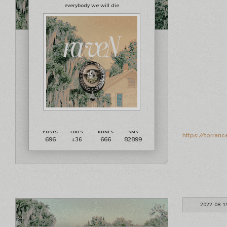
everybody we will die
https://torran
696
666
82899
+36
2022-08-1