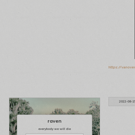
https://vanove
2022-08-1
raven
everybody we will die