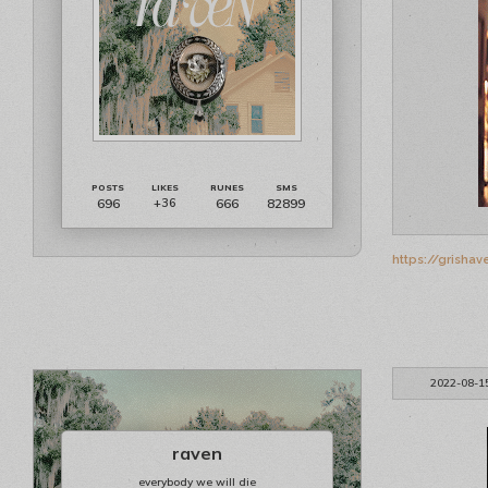
696
666
82899
+36
https://grisha
2022-08-1
raven
everybody we will die