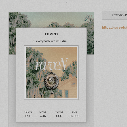
2022-08-1
https://sweets
raven
everybody we will die
696
666
82899
+36