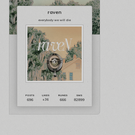
raven
everybody we will die
696
666
82899
+36