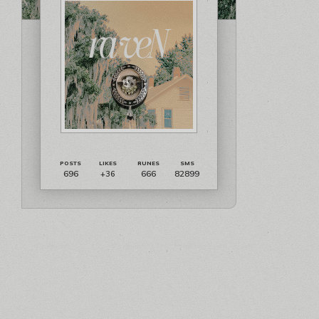
696
666
82899
+36