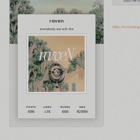
2022-08-1
raven
http://crossle
everybody we will die
696
666
82899
+36