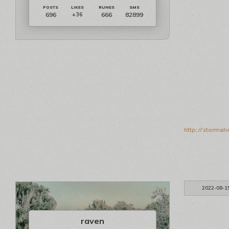
696
666
82899
+36
http://stormah
2022-08-1
raven