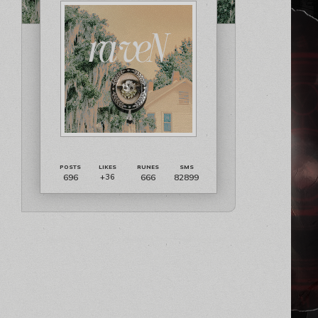
696
666
82899
+36