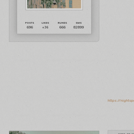
696
666
82899
+36
https://nights