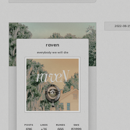
2022-08-1
raven
everybody we will die
696
666
82899
+36