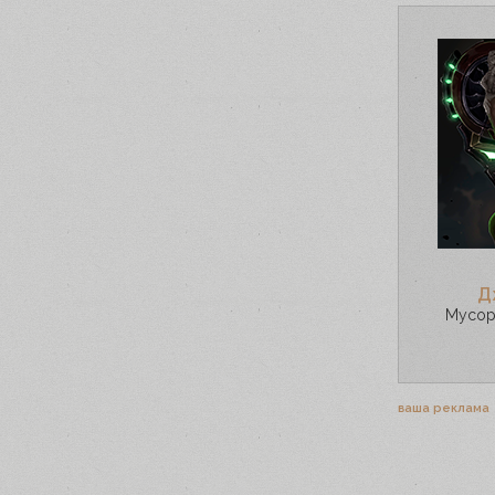
Д
Мусор
ваша реклама