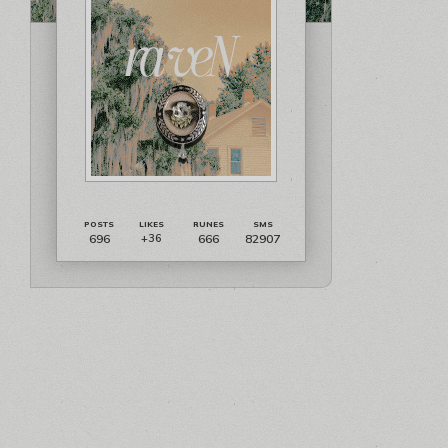
696
666
82907
+36