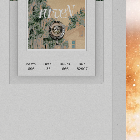
696
666
82907
+36