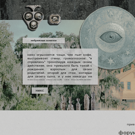
небрежные заметки
никс огрызается чаще, чем пьет кофе,
выстраивает стены, громогласное: "я
справлюсь" транслируя каждым своим
действием, она привыкла быть такой с
рождения. взрослым для своих
родителей, опорой для стаи, матерью
для своего сына, и у нее никогда не
возникало сомнений, что существовать
можно в принципе своем как-то иначе.
у никс опора — она сама, даже если
никс
уже давно изломанная, совершенно
ненадежная, но помощи она просит
тогда, когда не остается уже выбора.
приве
фору