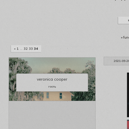
»
fun
«
1
…
32
33
34
2021-09-2
veronica cooper
гость