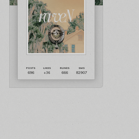
696
666
82907
+36