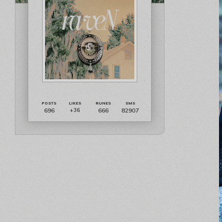
696
666
82907
+36