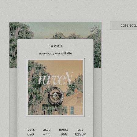
2021-10-2
raven
everybody we will die
696
666
82907
+36