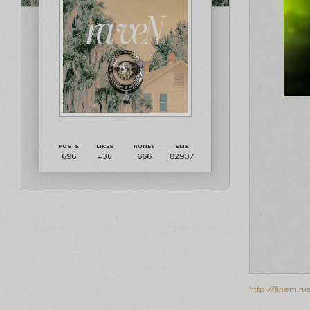
696
666
82907
+36
http://finem.r