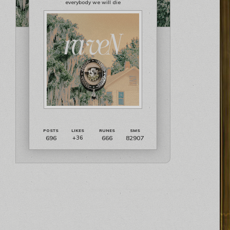
everybody we will die
696
666
82907
+36