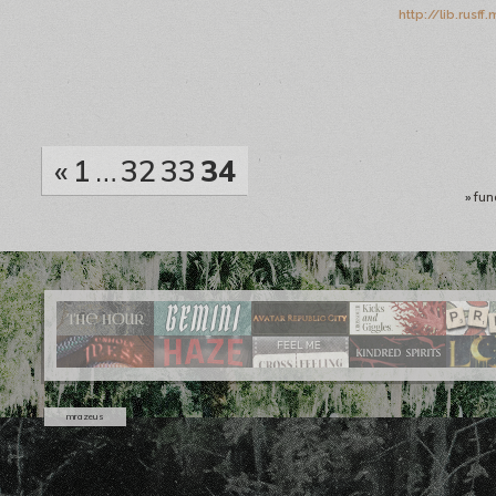
http://lib.rus
«
1
…
32
33
34
»
fun
mrazeus