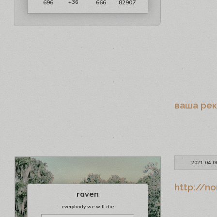
696
666
82907
+36
ваша ре
2021-04-0
http://n
raven
everybody we will die