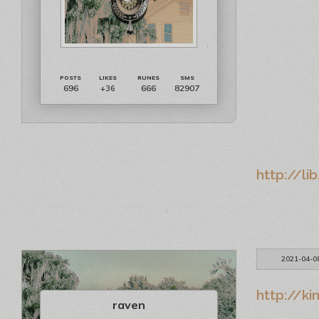
696
666
82907
+36
http://li
2021-04-0
http://ki
raven