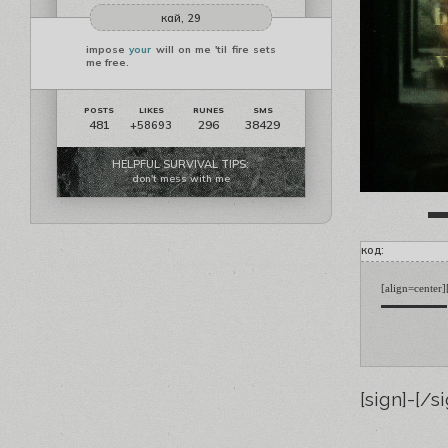
кай, 29
impose
your
will on me 'til fire sets
me free.
481
296
38429
+58693
HELPFUL SURVIVAL TIPS:
don't mess with me
код:
[align=center
[sign]-[/s