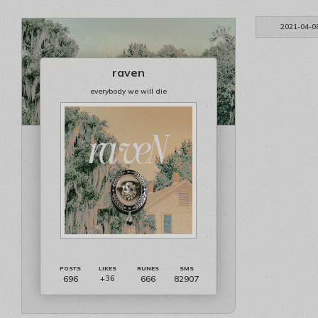
2021-04-0
raven
everybody we will die
696
666
82907
+36