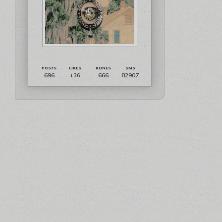
696
666
82907
+36