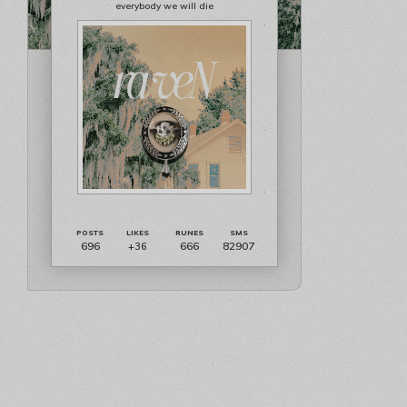
everybody we will die
696
666
82907
+36