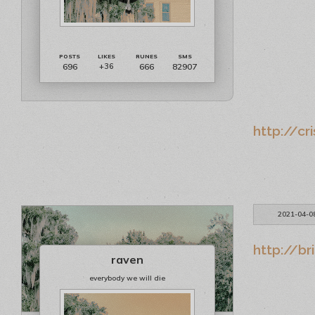
696
666
82907
+36
http://cr
2021-04-0
http://br
raven
everybody we will die