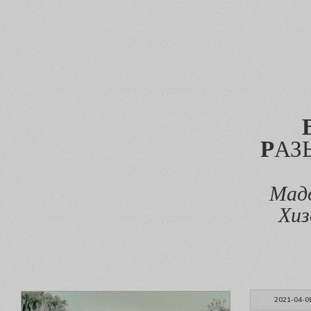
Р
АЗ
Мадо
Хиз
2021-04-0