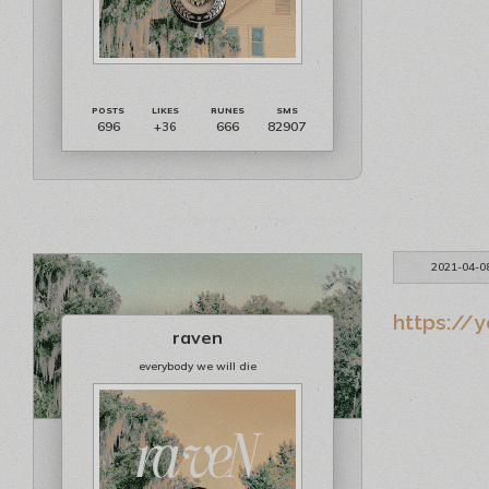
696
666
82907
+36
2021-04-0
https://y
raven
everybody we will die