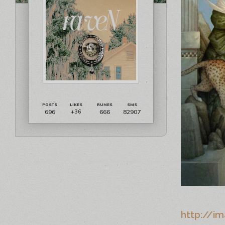
696
666
82907
+36
http://im