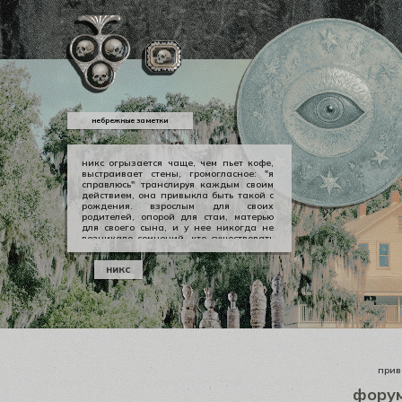
небрежные заметки
никс огрызается чаще, чем пьет кофе,
выстраивает стены, громогласное: "я
справлюсь" транслируя каждым своим
действием, она привыкла быть такой с
рождения. взрослым для своих
родителей, опорой для стаи, матерью
для своего сына, и у нее никогда не
возникало сомнений, что существовать
можно в принципе своем как-то иначе.
у никс опора — она сама, даже если
никс
уже давно изломанная, совершенно
ненадежная, но помощи она просит
тогда, когда не остается уже выбора.
приве
фору