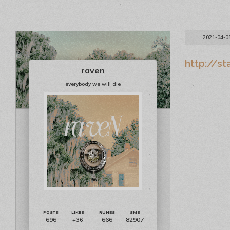
2021-04-0
http://st
raven
everybody we will die
696
666
82907
+36