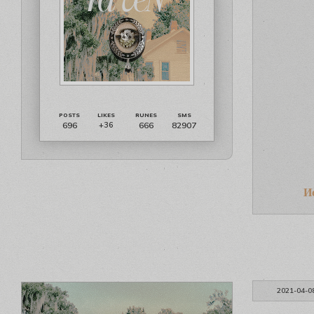
696
666
82907
+36
И
2021-04-0