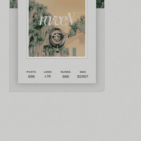
696
666
82907
+36