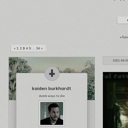
»
fun
«
1
2
3
4
5
…
34
»
2021-04-0
kaiden burkhardt
dumb ways to die