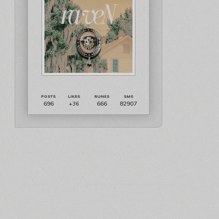
696
666
82907
+36