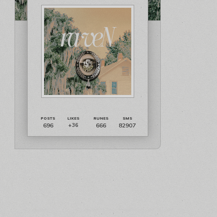
696
666
82907
+36