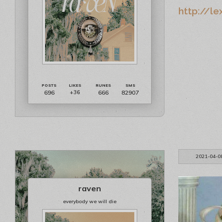
http://le
696
666
82907
+36
2021-04-0
raven
everybody we will die