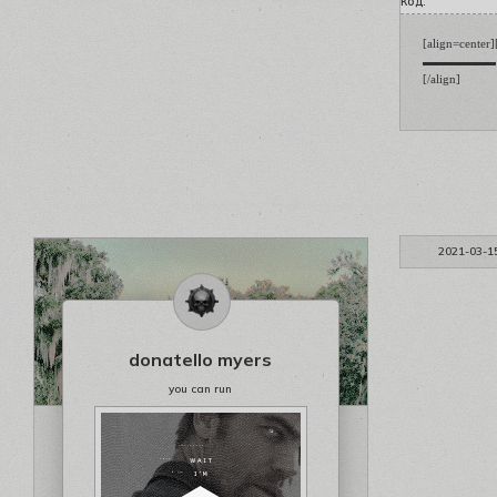
код:
[align=center
▬▬▬▬▬▬ [b][
[/align]
2021-03-1
donatello myers
you can run