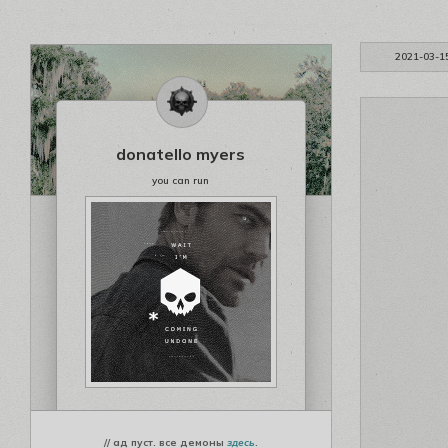
2021-03-1
donatello myers
you can run
// ад пуст. все демоны
здесь
.