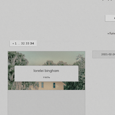
»
fun
«
1
…
32
33
34
2021-02-2
lorelei bingham
гость