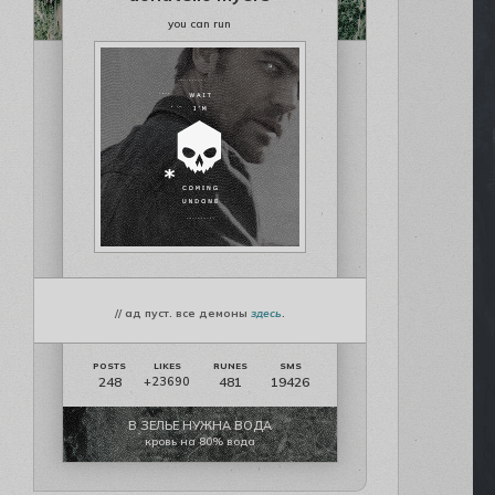
you can run
// ад пуст. все демоны
здесь
.
248
481
19426
+23690
В ЗЕЛЬЕ НУЖНА ВОДА
кровь на 80% вода