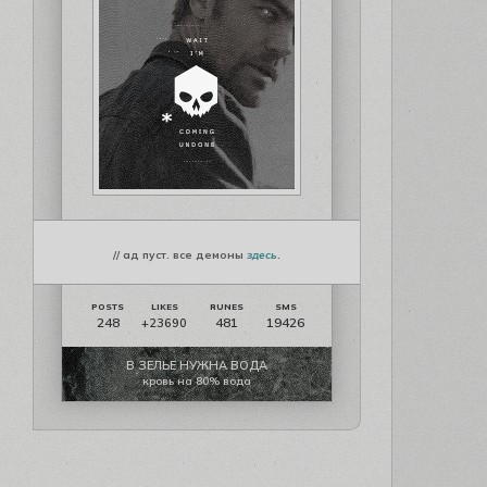
// ад пуст. все демоны
здесь
.
248
481
19426
+23690
В ЗЕЛЬЕ НУЖНА ВОДА
кровь на 80% вода