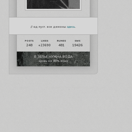
// ад пуст. все демоны
здесь
.
248
481
19426
+23690
В ЗЕЛЬЕ НУЖНА ВОДА
кровь на 80% вода