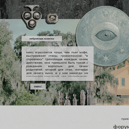
небрежные заметки
никс огрызается чаще, чем пьет кофе,
выстраивает стены, громогласное: "я
справлюсь" транслируя каждым своим
действием, она привыкла быть такой с
рождения. взрослым для своих
родителей, опорой для стаи, матерью
для своего сына, и у нее никогда не
возникало сомнений, что существовать
можно в принципе своем как-то иначе.
у никс опора — она сама, даже если
никс
уже давно изломанная, совершенно
ненадежная, но помощи она просит
тогда, когда не остается уже выбора.
приве
фору