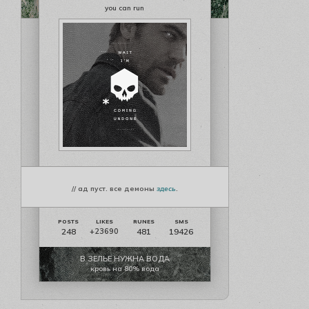
you can run
// ад пуст. все демоны
здесь
.
248
481
19426
+23690
В ЗЕЛЬЕ НУЖНА ВОДА
кровь на 80% вода