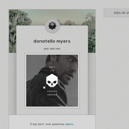
2021-03-1
donatello myers
you can run
// ад пуст. все демоны
здесь
.