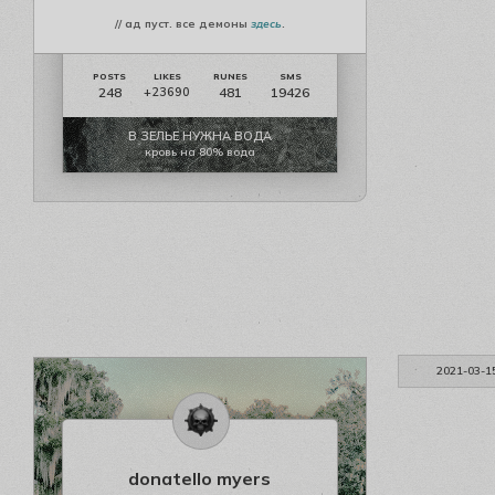
// ад пуст. все демоны
здесь
.
248
481
19426
+23690
В ЗЕЛЬЕ НУЖНА ВОДА
кровь на 80% вода
2021-03-1
donatello myers