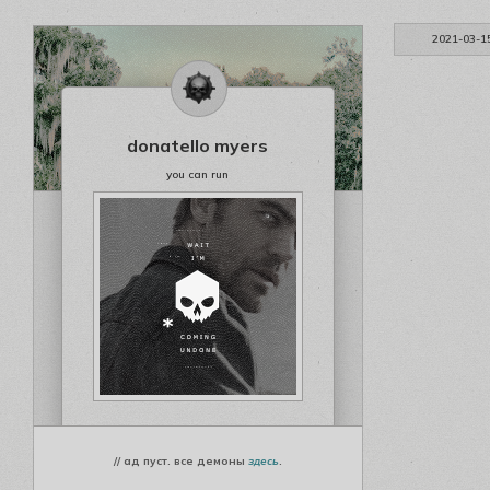
2021-03-1
donatello myers
you can run
// ад пуст. все демоны
здесь
.