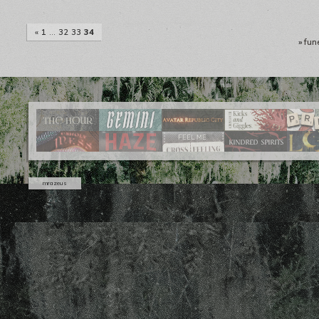
«
1
…
32
33
34
»
fun
mrazeus