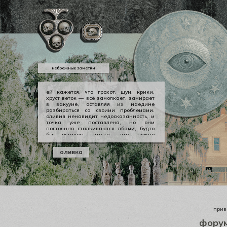
небрежные заметки
ей кажется, что грохот, шум, крики,
хруст веток — всё замолкает, замирает
в вакууме, оставляя их наедине
разбираться со своими проблемами.
оливия ненавидит недосказанность, и
точка уже поставлена, но они
постоянно сталкиваются лбами, будто
бы осталось что-то, что нужно
произнести вслух, выкричать, выскулить
болезненным визгом, чтобы не
оливка
тревожило никогда не заживающей
раной. но оливии нечего сказать
джеральду, а джеральду просто
плевать.
приве
фору