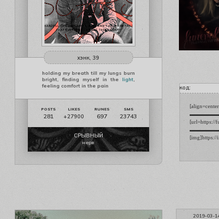
хэнк, 39
holding my breath till my lungs burn
bright, finding myself in the
light
,
feeling comfort in the pain
код:
[align=cent
▬▬▬▬▬▬▬▬[/
281
697
23743
+27900
[url=https:/
▬▬▬▬▬▬ [b]
СРЫВНЫЙ
[img]https:/
нерв
2019-03-1