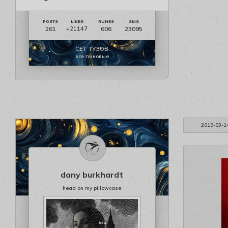
261
606
23095
+21147
СЕТ ТУЗОВ
все пиковые
2019-03-1
dany burkhardt
head on my pillowcase