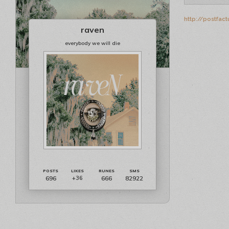
http://postfac
raven
everybody we will die
696
666
82922
+36