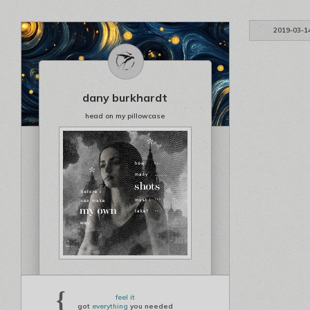
2019-03-1
dany burkhardt
head on my pillowcase
{
feel it
got
everything
you needed