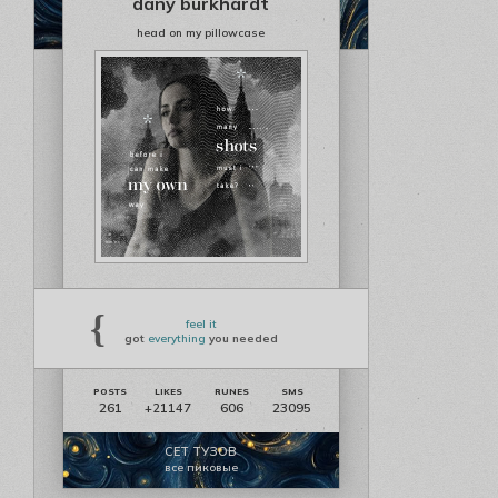
dany burkhardt
head on my pillowcase
{
feel it
got
everything
you needed
261
606
23095
+21147
СЕТ ТУЗОВ
все пиковые