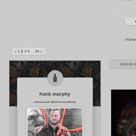
»
funer
«
1
2
3
4
…
34
»
2019-03-1
hank murphy
коленный флюгегехаймен