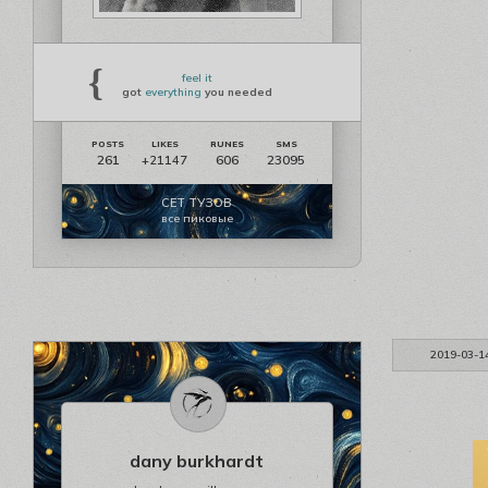
{
feel it
got
everything
you needed
261
606
23095
+21147
СЕТ ТУЗОВ
все пиковые
2019-03-1
dany burkhardt