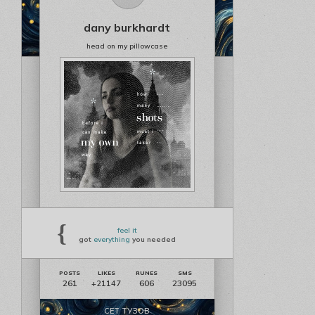
dany burkhardt
head on my pillowcase
{
feel it
got
everything
you needed
261
606
23095
+21147
СЕТ ТУЗОВ