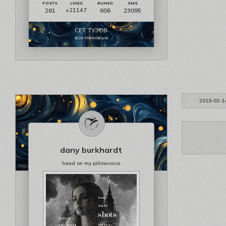
261
606
23095
+21147
СЕТ ТУЗОВ
все пиковые
2019-03-1
dany burkhardt
head on my pillowcase