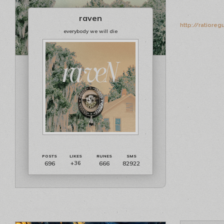
raven
http://ratiore
everybody we will die
696
666
82922
+36