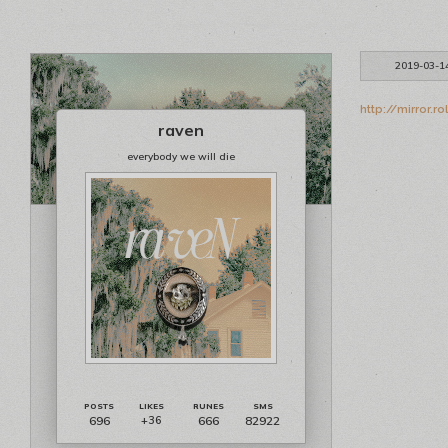
2019-03-1
http://mirror.
raven
everybody we will die
696
666
82922
+36