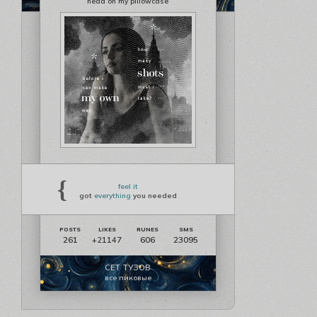
head on my pillowcase
{
feel it
got
everything
you needed
261
606
23095
+21147
СЕТ ТУЗОВ
все пиковые