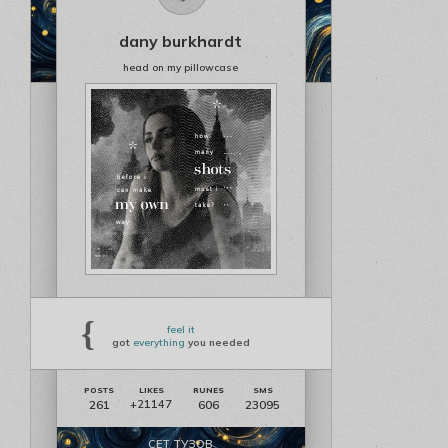
dany burkhardt
head on my pillowcase
{
feel it
got
everything
you needed
261
606
23095
+21147
СЕТ ТУЗОВ