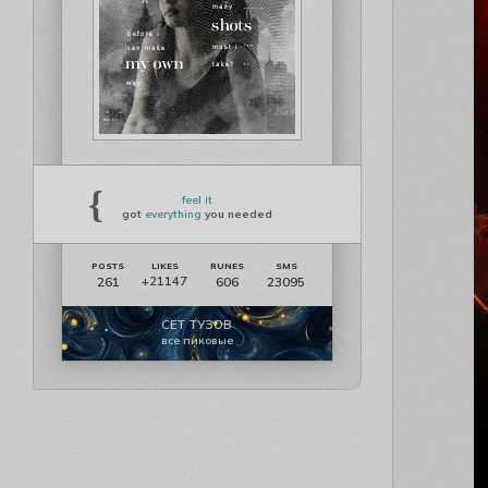
{
feel it
got
everything
you needed
261
606
23095
+21147
СЕТ ТУЗОВ
все пиковые