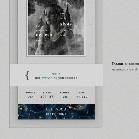
Глааки
, он готови
крошащихся костей,
{
feel it
got
everything
you needed
261
606
23095
+21147
СЕТ ТУЗОВ
все пиковые