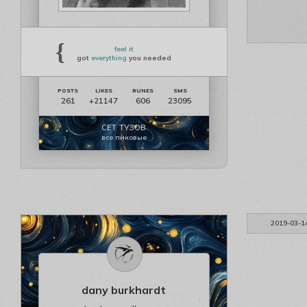
{
feel it
got
everything
you needed
261
606
23095
+21147
СЕТ ТУЗОВ
все пиковые
2019-03-1
dany burkhardt