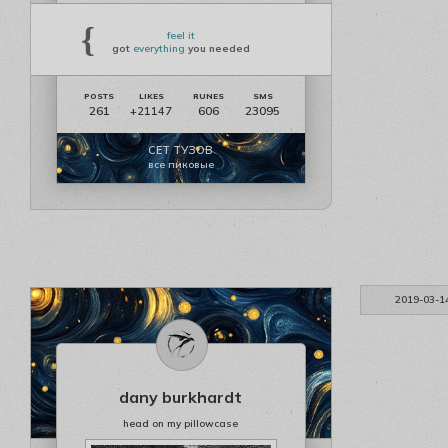
{
feel it
got
everything
you needed
261
606
23095
+21147
СЕТ ТУЗОВ
все пиковые
2019-03-1
dany burkhardt
head on my pillowcase