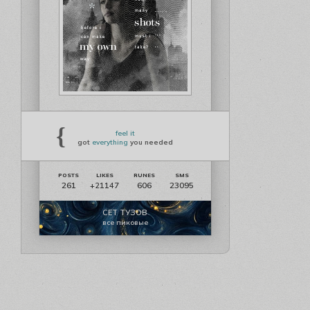
{
feel it
got
everything
you needed
261
606
23095
+21147
СЕТ ТУЗОВ
все пиковые