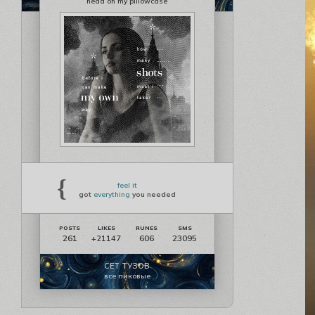
head on my pillowcase
{
feel it
got
everything
you needed
261
606
23095
+21147
СЕТ ТУЗОВ
все пиковые