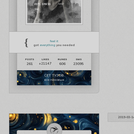
{
feel it
got
everything
you needed
261
606
23095
+21147
СЕТ ТУЗОВ
все пиковые
2019-03-1