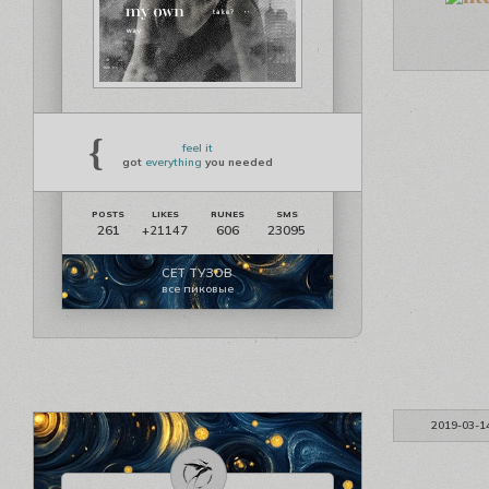
{
feel it
got
everything
you needed
261
606
23095
+21147
СЕТ ТУЗОВ
все пиковые
2019-03-1