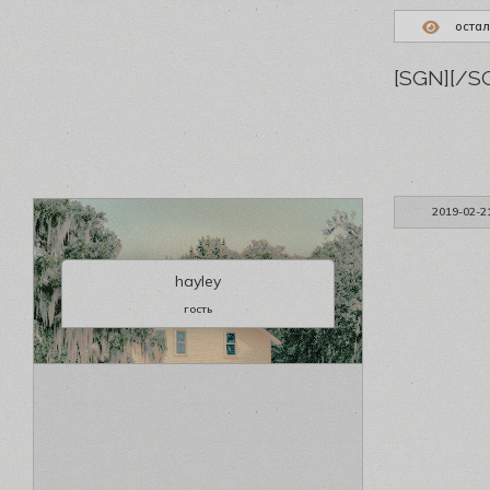
остал
[SGN]
[/S
2019-02-2
hayley
гость