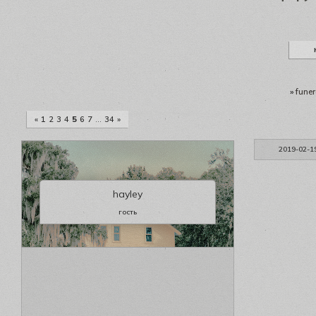
»
funer
«
1
2
3
4
5
6
7
…
34
»
2019-02-1
hayley
гость