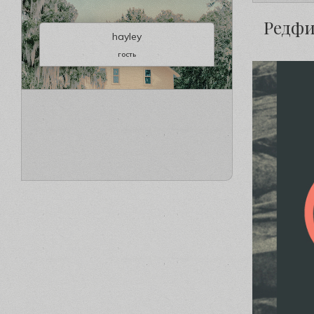
Редфи
hayley
гость