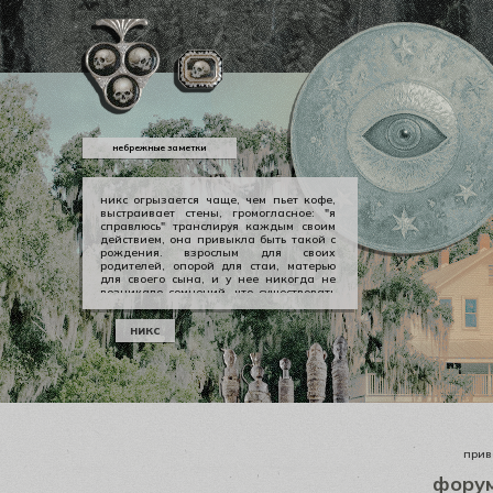
небрежные заметки
никс огрызается чаще, чем пьет кофе,
выстраивает стены, громогласное: "я
справлюсь" транслируя каждым своим
действием, она привыкла быть такой с
рождения. взрослым для своих
родителей, опорой для стаи, матерью
для своего сына, и у нее никогда не
возникало сомнений, что существовать
можно в принципе своем как-то иначе.
у никс опора — она сама, даже если
никс
уже давно изломанная, совершенно
ненадежная, но помощи она просит
тогда, когда не остается уже выбора.
приве
фору