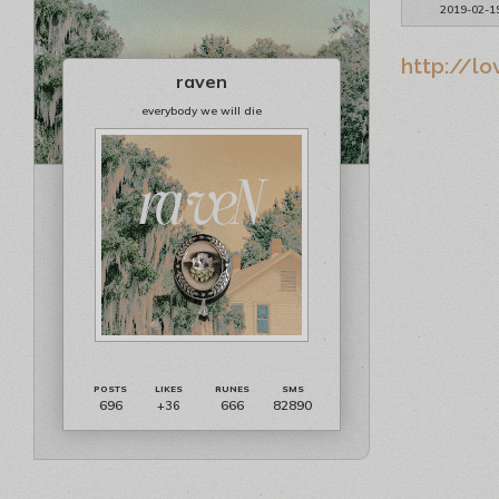
2019-02-1
http://lo
raven
everybody we will die
696
666
82890
+36