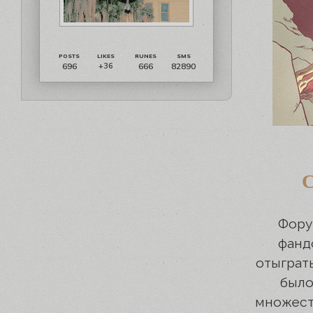
696
666
82890
+36
Фору
фанд
отыграт
было
множест