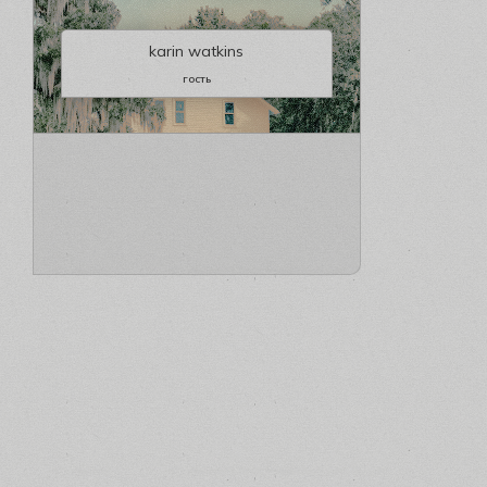
karin watkins
гость