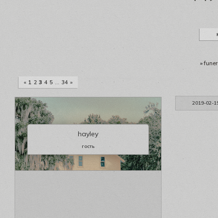
»
funer
«
1
2
3
4
5
…
34
»
2019-02-1
hayley
гость