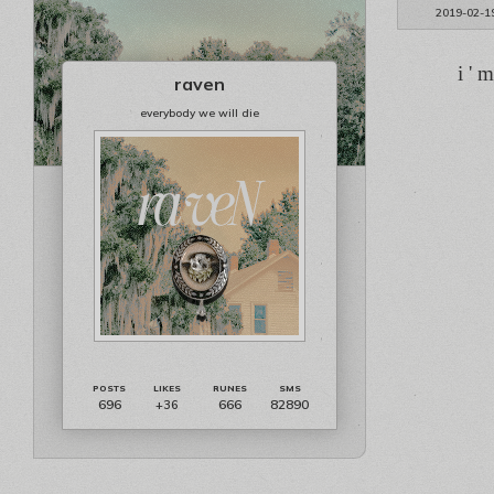
2019-02-1
i ' 
raven
everybody we will die
696
666
82890
+36