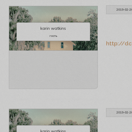
2019-02-2
karin watkins
гость
http://dc
2019-02-2
karin watkins