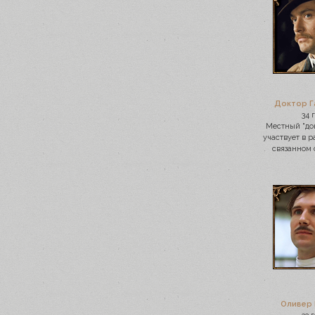
Доктор Г
34 
Местный "док
участвует в 
связанном 
Оливер