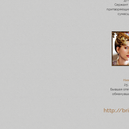
33 
Сержант
притворяющий
сумас
Ник
25 
Бывшая опе
обманувша
http://br