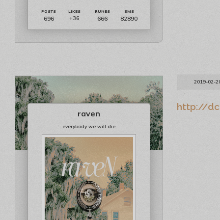
696
666
82890
+36
2019-02-2
http://dc
raven
everybody we will die