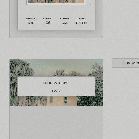
696
666
82890
+36
2019-02-2
karin watkins
гость