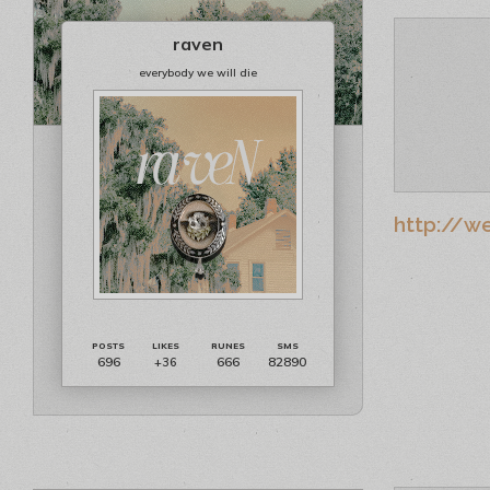
raven
everybody we will die
http://w
696
666
82890
+36