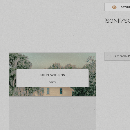
остал
[SGN]
[/S
2019-02-1
karin watkins
гость