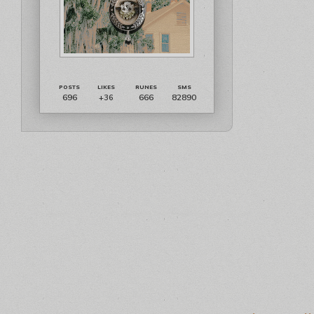
696
666
82890
+36