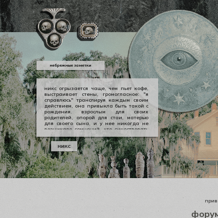
небрежные заметки
никс огрызается чаще, чем пьет кофе,
выстраивает стены, громогласное: "я
справлюсь" транслируя каждым своим
действием, она привыкла быть такой с
рождения. взрослым для своих
родителей, опорой для стаи, матерью
для своего сына, и у нее никогда не
возникало сомнений, что существовать
можно в принципе своем как-то иначе.
у никс опора — она сама, даже если
никс
уже давно изломанная, совершенно
ненадежная, но помощи она просит
тогда, когда не остается уже выбора.
приве
фору