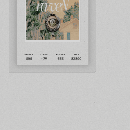
696
666
82890
+36