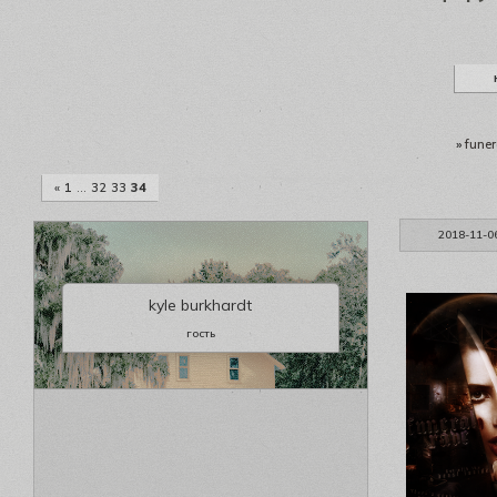
»
funer
«
1
…
32
33
34
2018-11-0
kyle burkhardt
гость