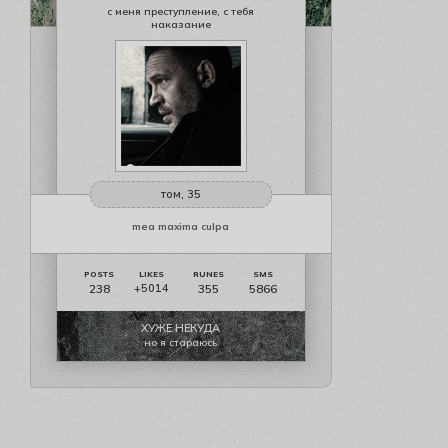
с меня преступление, с тебя
наказание
том, 35
mea maxima culpa
238
355
5866
+5014
ХУЖЕ НЕКУДА
но я стараюсь