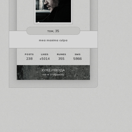
том, 35
mea maxima culpa
238
355
5866
+5014
ХУЖЕ НЕКУДА
но я стараюсь