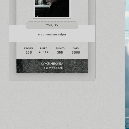
том, 35
mea maxima culpa
238
355
5866
+5014
ХУЖЕ НЕКУДА
но я стараюсь