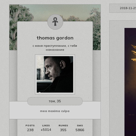
2018-11-2
thomas gordon
с меня преступление, с тебя
наказание
том, 35
mea maxima culpa
238
355
5866
+5014