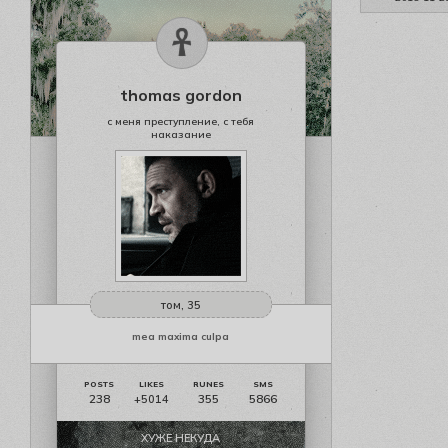
thomas gordon
с меня преступление, с тебя
наказание
том, 35
mea maxima culpa
238
355
5866
+5014
ХУЖЕ НЕКУДА