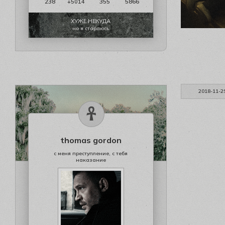
238
355
5866
+5014
ХУЖЕ НЕКУДА
но я стараюсь
2018-11-2
thomas gordon
с меня преступление, с тебя
наказание