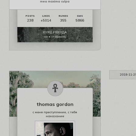
mea maxima culpa
238
355
5866
+5014
ХУЖЕ НЕКУДА
но я стараюсь
2018-11-2
thomas gordon
с меня преступление, с тебя
наказание