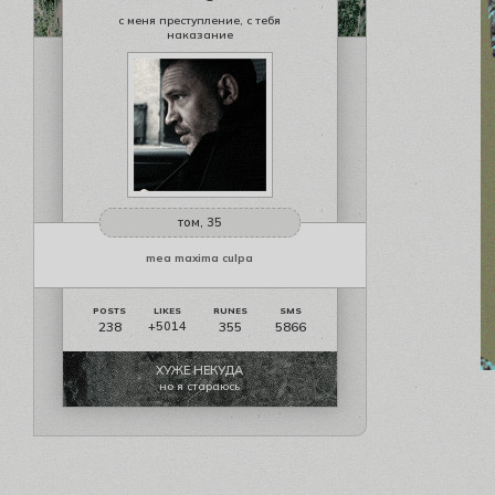
с меня преступление, с тебя
наказание
том, 35
mea maxima culpa
238
355
5866
+5014
ХУЖЕ НЕКУДА
но я стараюсь