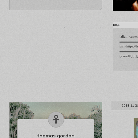
код:
[align=cent
▬▬▬▬▬▬▬▬[/
[url=https:/
▬▬▬▬▬▬ [b][
[size=10][b]
2018-11-2
thomas gordon