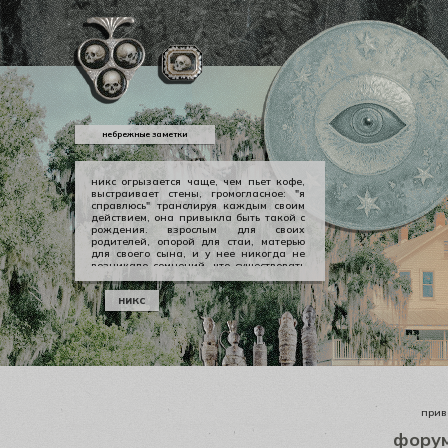
небрежные заметки
никс огрызается чаще, чем пьет кофе,
выстраивает стены, громогласное: "я
справлюсь" транслируя каждым своим
действием, она привыкла быть такой с
рождения. взрослым для своих
родителей, опорой для стаи, матерью
для своего сына, и у нее никогда не
возникало сомнений, что существовать
можно в принципе своем как-то иначе.
у никс опора — она сама, даже если
никс
уже давно изломанная, совершенно
ненадежная, но помощи она просит
тогда, когда не остается уже выбора.
приве
фору