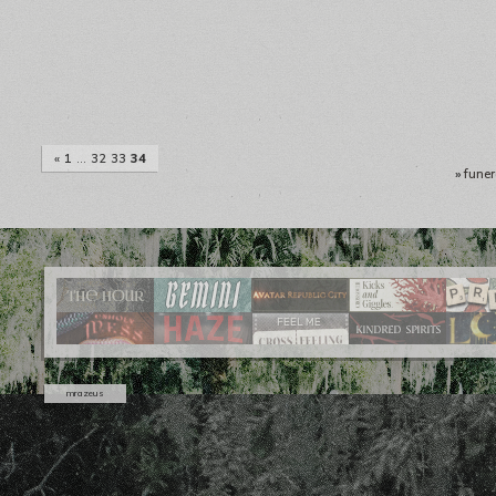
«
1
…
32
33
34
»
funer
mrazeus