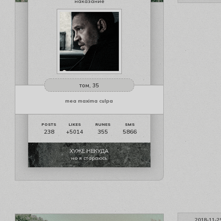
наказание
том, 35
mea maxima culpa
238
355
5866
+5014
ХУЖЕ НЕКУДА
но я стараюсь
2018-11-2