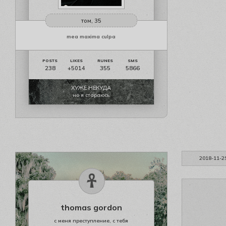
том, 35
mea maxima culpa
238
355
5866
+5014
ХУЖЕ НЕКУДА
но я стараюсь
2018-11-2
thomas gordon
с меня преступление, с тебя