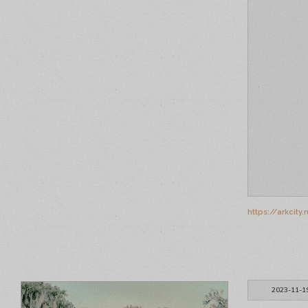
https://arkcit
2023-11-1