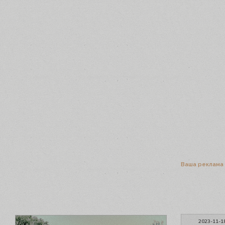
Ваша реклама
2023-11-1