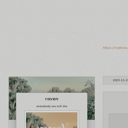
https://ryabin
2023-11-1
raven
everybody we will die