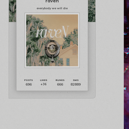
raven
everybody we will die
696
666
82889
+36