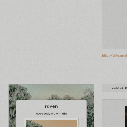
http://shlexma
2023-11-1
raven
everybody we will die