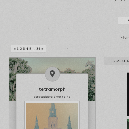
»
fun
«
1
2
3
4
5
…
34
»
2023-11-1
tetramorph
abracadabra amor na-na