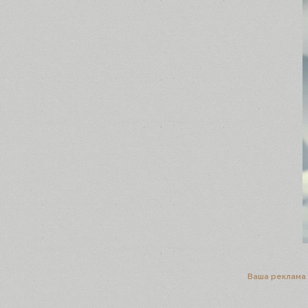
Ваша реклама