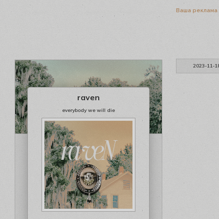
Ваша реклама
2023-11-1
raven
everybody we will die