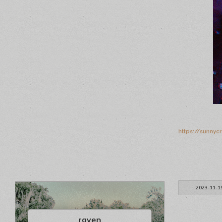
https://sunnyc
2023-11-1
raven