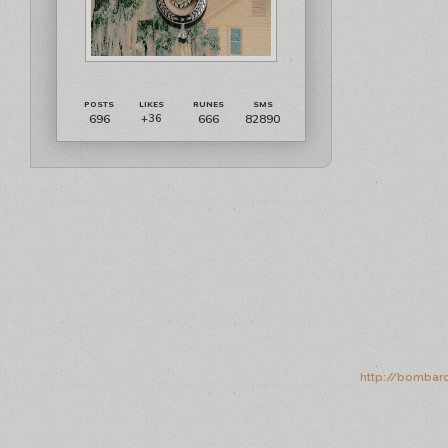
696
666
82890
+36
http://bombard