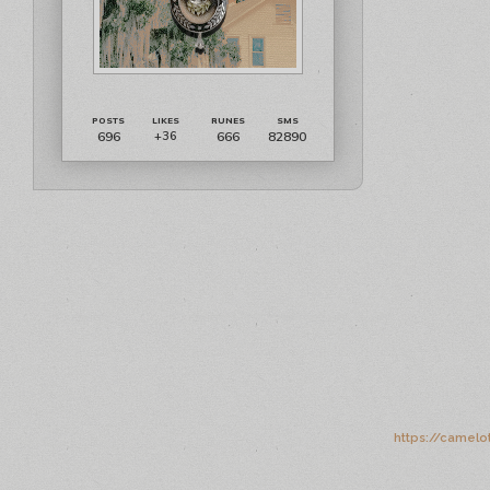
696
666
82890
+36
https://camelo