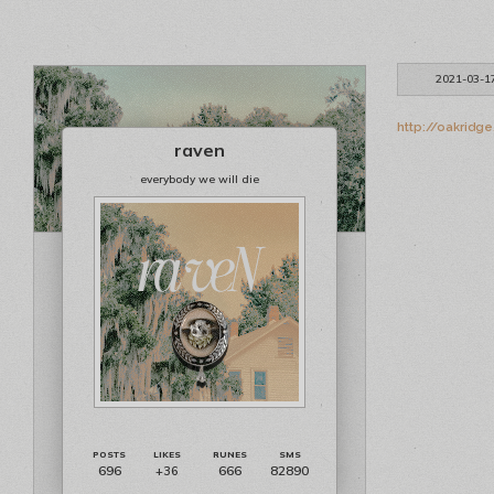
2021-03-1
http://oakridg
raven
everybody we will die
696
666
82890
+36