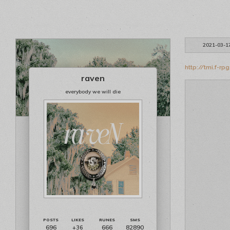
2021-03-1
http://tmi.f-r
raven
everybody we will die
696
666
82890
+36