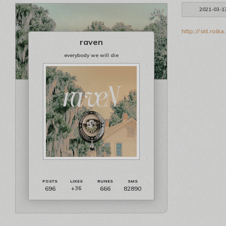
2021-03-1
http://skt.rol
raven
everybody we will die
696
666
82890
+36