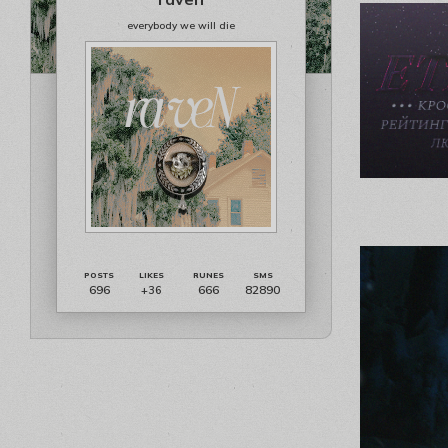
everybody we will die
696
666
82890
+36