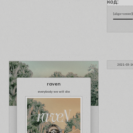
код:
[align=center
▬▬▬▬▬▬ [b][s
2021-03-1
raven
everybody we will die