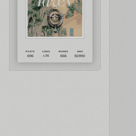
696
666
82890
+36