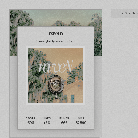
2021-03-1
raven
everybody we will die
696
666
82890
+36