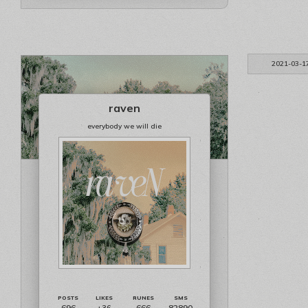
2021-03-1
raven
everybody we will die
696
666
82890
+36