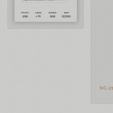
696
666
82890
+36
NC-2