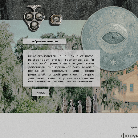
небрежные заметки
никс огрызается чаще, чем пьет кофе,
выстраивает стены, громогласное: "я
справлюсь" транслируя каждым своим
действием, она привыкла быть такой с
рождения. взрослым для своих
родителей, опорой для стаи, матерью
для своего сына, и у нее никогда не
возникало сомнений, что существовать
можно в принципе своем как-то иначе.
у никс опора — она сама, даже если
никс
уже давно изломанная, совершенно
ненадежная, но помощи она просит
тогда, когда не остается уже выбора.
приве
фору