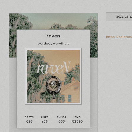
2021-03-1
raven
https://salemx
everybody we will die
696
666
82890
+36