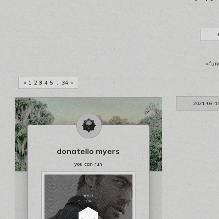
»
fun
«
1
2
3
4
5
…
34
»
2021-03-1
donatello myers
you can run