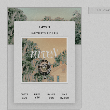
2021-03-1
raven
everybody we will die
696
666
82890
+36